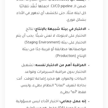
اجعله آليًا (Automate):
ادمج اختبارات الأداء
ضمن الـ CI/CD pipeline. اجعلها تُنفّذ تلقائيًا
كل ليلة مثلًا، حتى تكتشف أي تدهور في الأداء
بشكل فوري.
الاختبار في بيئة شبيهة بالإنتاج:
نتائج
الاختبار على لابتوبك لا تعني شيئًا. يجب أن يتم
الاختبار على بيئة (Staging Environment)
مواصفاتها مطابقة أو قريبة جدًا من بيئة
الإنتاج (Production).
المراقبة أهم من الاختبار نفسه:
تشغيل
الاختبار بدون مراقبة السيرفرات وقواعد
البيانات والموارد هو مجرد إضاعة للوقت. أنت
بحاجة لتعرف *لماذا* النظام بطيء، وليس
فقط *أنه* بطيء.
إنه عمل جماعي:
اختبار الأداء ليس مسؤولية