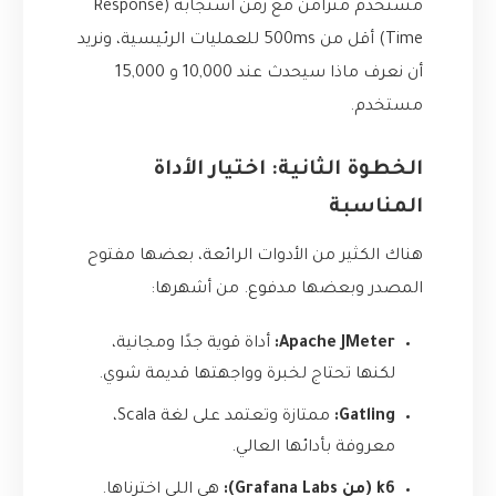
مستخدم متزامن مع زمن استجابة (Response
Time) أقل من 500ms للعمليات الرئيسية، ونريد
أن نعرف ماذا سيحدث عند 10,000 و 15,000
مستخدم.
الخطوة الثانية: اختيار الأداة
المناسبة
هناك الكثير من الأدوات الرائعة، بعضها مفتوح
المصدر وبعضها مدفوع. من أشهرها:
Apache JMeter:
أداة قوية جدًا ومجانية،
لكنها تحتاج لخبرة وواجهتها قديمة شوي.
Gatling:
ممتازة وتعتمد على لغة Scala،
معروفة بأدائها العالي.
k6 (من Grafana Labs):
هي اللي اخترناها.