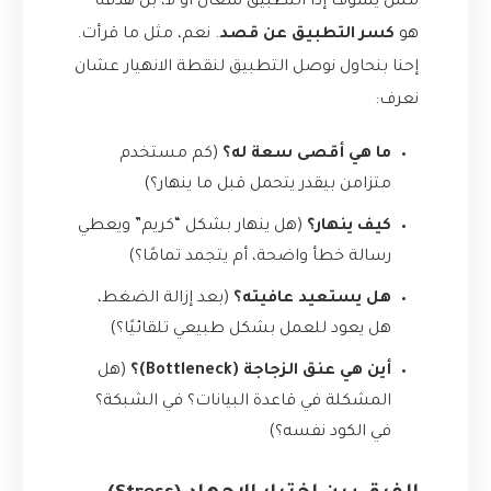
مش يشوف إذا التطبيق شغال أو لأ، بل هدفه
هو
كسر التطبيق عن قصد
. نعم، مثل ما قرأت.
إحنا بنحاول نوصل التطبيق لنقطة الانهيار عشان
نعرف:
ما هي أقصى سعة له؟
(كم مستخدم
متزامن بيقدر يتحمل قبل ما ينهار؟)
كيف ينهار؟
(هل ينهار بشكل “كريم” ويعطي
رسالة خطأ واضحة، أم يتجمد تمامًا؟)
هل يستعيد عافيته؟
(بعد إزالة الضغط،
هل يعود للعمل بشكل طبيعي تلقائيًا؟)
أين هي عنق الزجاجة (Bottleneck)؟
(هل
المشكلة في قاعدة البيانات؟ في الشبكة؟
في الكود نفسه؟)