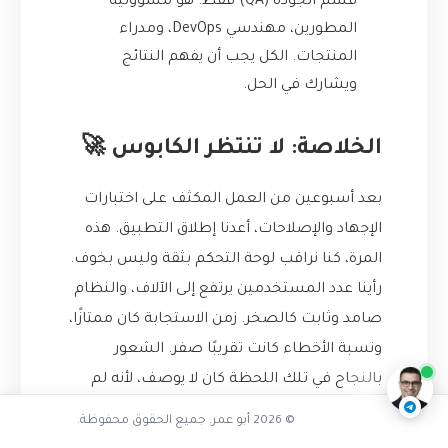
قسم الجودة (QA) فقط. هو مسؤولية
المطورين، مهندسي DevOps، ومدراء
المنتجات. الكل يجب أن يفهم النتائج
ويشارك في الحل.
الخلاصة: لا تنتظر الكابوس 🚀
بعد أسبوعين من العمل المكثف على اختبارات
الإجهاد والإصلاحات، أعدنا إطلاق التطبيق. هذه
المرة، كنا نراقب لوحة التحكم بثقة وليس بخوف.
رأينا عدد المستخدمين يرتفع إلى الآلاف، والنظام
تفاعل مع الذكاء الاصطناعي
صامد وثابت كالصخر. زمن الاستجابة كان ممتازًا،
ناقشنا على تليجرام
@AbuOmarTech_bot
ونسبة الأخطاء كانت تقريبًا صفر. الشعور
بالنجاح في تلك اللحظة كان لا يوصف، لأنه لم
يكن نجاحًا بالصدفة، بل كان نجاحًا مبنيًا على علم
© 2026 أبو عمر. جميع الحقوق محفوظة.
وبيانات وعمل شاق.