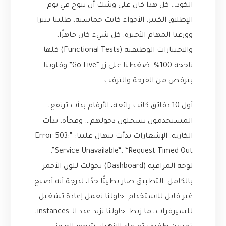
الكود… كل هذا كان على وشك أن يتوج في يوم
الإطلاق الكبير. الأجواء كانت حماسية، طلبنا بيتزا
ووزعنا المهام الأخيرة. كل شيء كان جاهزًا،
والاختبارات الوظيفية (Functional Tests) كلها
ناجحة 100%. ضغطنا على زر “Go Live” وقلوبنا
بترقص من الفرحة والترقب.
أول 10 دقائق كانت رائعة، الأرقام بدأت ترتفع،
المستخدمون يسجلون دخولهم… وفجأة، بدأت
الكارثة. الإشعارات بدأت تنهال علينا: “Error 503:
Service Unavailable”، “Request Timed Out”.
لوحة المراقبة (Dashboard) تحولت للون الأحمر
بالكامل. التطبيق صار بطيئًا جدًا، لدرجة أنه أصبح
غير قابل للاستخدام. حاولنا نعمل إعادة تشغيل
للسيرفرات، ما زبط. حاولنا نزيد عدد الـ instances،