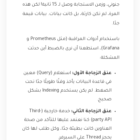
جنوني، وزمن الاستجابة وصل لـ 15 ثانية! لكن هذه
المرة، لم تكن كارثة، بل كانت بيانات. بيانات قيمة
جدًا.
باستخدام أدوات المراقبة (مثل Prometheus و
Grafana)، استطعنا أن نرى بالضبط أين حدثت
المشكلة:
عنق الزجاجة الأول:
استعلام (Query) معين
في قاعدة البيانات يأخذ وقتًا طويلًا جدًا تحت
الضغط. لم يكن يستخدم Indexing بشكل
صحيح.
عنق الزجاجة الثاني:
خدمة خارجية (Third-
party API) كنا نعتمد عليها للتأكد من صحة
العناوين كانت بطيئة جدًا، وكل طلب لها كان
يحجز Thread على السيرفر.