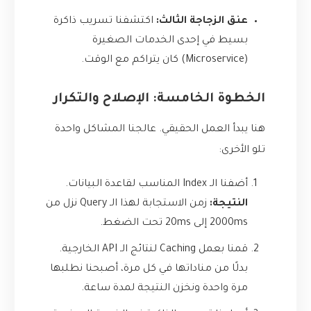
عنق الزجاجة الثالث:
اكتشفنا تسريب ذاكرة
بسيط في إحدى الخدمات الصغيرة
(Microservice) كان يتراكم مع الوقت.
الخطوة الخامسة: الإصلاح والتكرار
هنا يبدأ العمل الحقيقي. عالجنا المشاكل واحدة
تلو الأخرى:
أضفنا الـ Index المناسب لقاعدة البيانات.
النتيجة:
زمن الاستجابة لهذا الـ Query نزل من
2000ms إلى 20ms تحت الضغط.
قمنا بعمل Caching لنتائج الـ API الخارجية.
بدلًا من مناداتها في كل مرة، أصبحنا نطلبها
مرة واحدة ونخزن النتيجة لمدة ساعة.