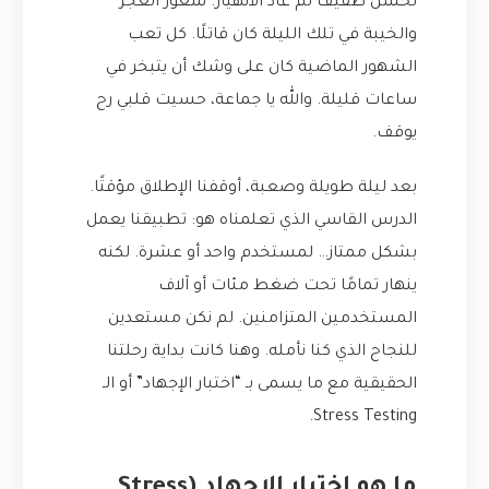
تحسن طفيف ثم عاد الانهيار. شعور العجز
والخيبة في تلك الليلة كان قاتلًا. كل تعب
الشهور الماضية كان على وشك أن يتبخر في
ساعات قليلة. والله يا جماعة، حسيت قلبي رح
يوقف.
بعد ليلة طويلة وصعبة، أوقفنا الإطلاق مؤقتًا.
الدرس القاسي الذي تعلمناه هو: تطبيقنا يعمل
بشكل ممتاز… لمستخدم واحد أو عشرة. لكنه
ينهار تمامًا تحت ضغط مئات أو آلاف
المستخدمين المتزامنين. لم نكن مستعدين
للنجاح الذي كنا نأمله. وهنا كانت بداية رحلتنا
الحقيقية مع ما يسمى بـ “اختبار الإجهاد” أو الـ
Stress Testing.