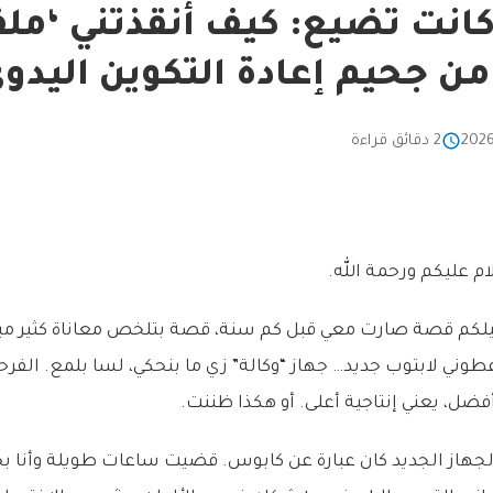
كانت تضيع: كيف أنقذتني ‘مل
2 دقائق قراءة
ام عليكم ورحمة الله.
يلكم قصة صارت معي قبل كم سنة، قصة بتلخص معاناة كثير مب
ني لابتوب جديد… جهاز “وكالة” زي ما بنحكي، لسا بلمع. الفرح
ضل، يعني إنتاجية أعلى. أو هكذا ظننت.
جهاز الجديد كان عبارة عن كابوس. قضيت ساعات طويلة وأنا بحا