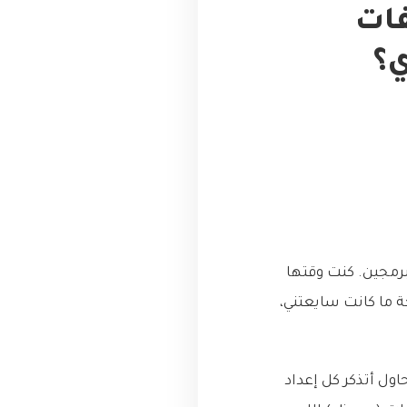
فات
رمجين. كنت وقتها
ة ما كانت سايعتني،
ول أتذكر كل إعداد