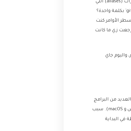
صغير عملته على جهازي القديم. الـ terminal شكله غريب، الألوان مش هي، الاختصارات (aliases) اللي
كنت معتمد عليها بحياتي اليومية كلها اختفت. وين راح الـ alias اللي كان يعمل `git push` بكلمة واحدة؟
 فيها سطر الأوامر كنت
 رجعت زي ما كانت
يم المتكرر، واليوم جاي
ات الإعدادات (configuration files) الخاصة بالعديد من البرامج
والأدوات اللي بنستخدمها يوميًا على أنظمة التشغيل الشبيهة بيونكس (مثل لينكس و macOS). سبب
ة في البداية