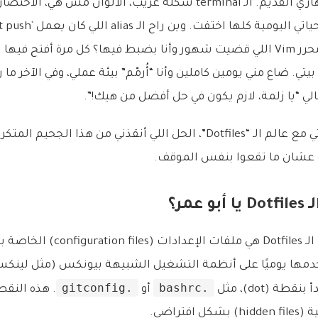
وين راحت إعدادات محرر Vim اللي قضيت شهور وأنا بضبط فيها؟ كل مرة أفتح
ي. ضاع مني يومين كاملين وأنا “أُرمّم” بيئة عملي، وفي الآخر ما
وهنا كانت بداية رحلتي مع عالم الـ “Dotfiles”، الحل اللي أنقذني من هذا الجح
ة عشان ما تقعوا بنفس الموقف.
عمر؟
بكل بساطة، ملفات الـ Dotfiles هي ملف
.gitconfig
.bashrc
ة (dot)، مثل
أو
. هذه النقط
فتراضي.