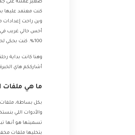
أحس حالي غريب في بيت
100%. كنت بحكي لحالي “يا زلمة، لازم يكون في حل أفضل من هيك!”.
أشارككم هاي الخبر
ما هي ملفات الـ Dotfiles يا أبو 
تسميتها هو أنها تبدأ بنقط
بتخليها ملفات مخفية (hidden files) بشكل ا