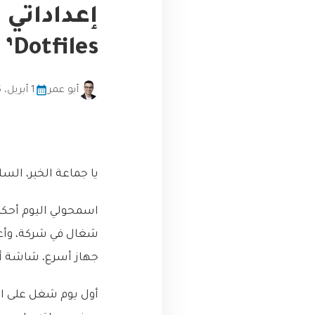
إعداداتي 
Dotfiles’ من جحيم إعادة التكوين اليدوي؟
أبو عمر
1 أبريل، 2026
يا جماعة الخير، السل
اسمحولي اليوم أحك
شغال في شركة، وأعطو
جهاز أسرع، شاشة أف
أول يوم شغل على ال