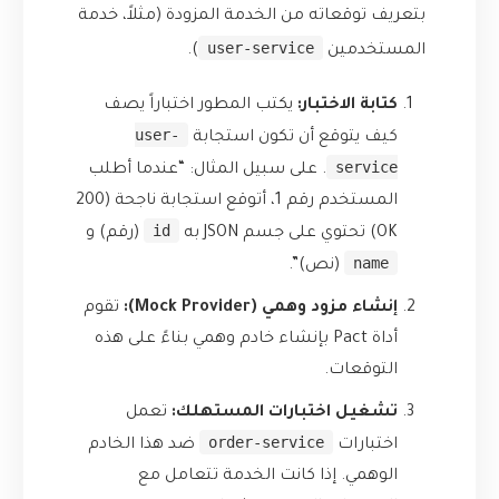
بتعريف توقعاته من الخدمة المزودة (مثلاً، خدمة
user-service
المستخدمين
).
كتابة الاختبار:
يكتب المطور اختباراً يصف
user-
كيف يتوقع أن تكون استجابة
service
. على سبيل المثال: “عندما أطلب
المستخدم رقم 1، أتوقع استجابة ناجحة (200
id
OK) تحتوي على جسم JSON به
(رقم) و
name
(نص)”.
إنشاء مزود وهمي (Mock Provider):
تقوم
أداة Pact بإنشاء خادم وهمي بناءً على هذه
التوقعات.
تشغيل اختبارات المستهلك:
تعمل
order-service
اختبارات
ضد هذا الخادم
الوهمي. إذا كانت الخدمة تتعامل مع