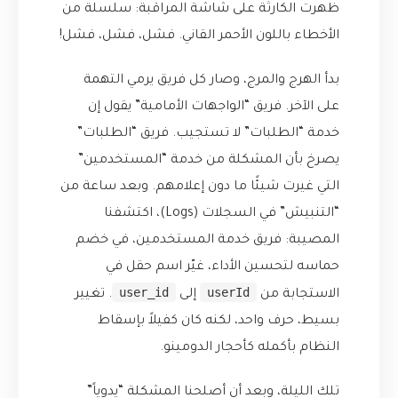
ظهرت الكارثة على شاشة المراقبة: سلسلة من
الأخطاء باللون الأحمر القاني. فشل، فشل، فشل!
بدأ الهرج والمرج، وصار كل فريق يرمي التهمة
على الآخر. فريق “الواجهات الأمامية” يقول إن
خدمة “الطلبات” لا تستجيب. فريق “الطلبات”
يصرخ بأن المشكلة من خدمة “المستخدمين”
التي غيرت شيئًا ما دون إعلامهم. وبعد ساعة من
“التنبيش” في السجلات (Logs)، اكتشفنا
المصيبة: فريق خدمة المستخدمين، في خضم
حماسه لتحسين الأداء، غيّر اسم حقل في
user_id
userId
الاستجابة من
إلى
. تغيير
بسيط، حرف واحد، لكنه كان كفيلاً بإسقاط
النظام بأكمله كأحجار الدومينو.
تلك الليلة، وبعد أن أصلحنا المشكلة “يدوياً”