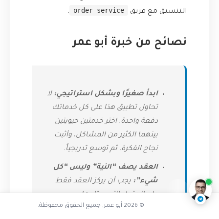
order-service
التنسيق مع فريق
.
نصائح من خبرة أبو عمر
ابدأ صغيرًا وبشكل استراتيجي:
لا
تحاول تطبيق هذا على كل خدماتك
دفعة واحدة. اختر خدمتين حيويتين
بينهما الكثير من المشاكل، وأثبت
هل نجا نظامكم حقا
نجاح الفكرة. ثم توسع تدريجياً.
ناقشنا على تليجرام
@AbuOmarTech_bot
العقد يصف “النية” وليس “كل
شيء”:
يجب أن يركز العقد فقط
على الحقول التي يحتاجها
© 2026 أبو عمر. جميع الحقوق محفوظة.
المستهلك فعلاً. إذا كانت استجابة