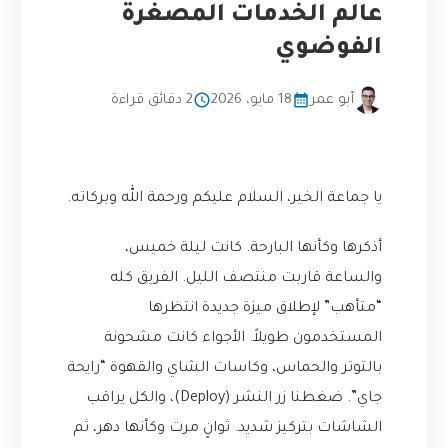
عالم الخدمات المصغرة
الفوضوي
أبو عمر
18 مايو، 2026
2 دقائق قراءة
يا جماعة الخير، السلام عليكم ورحمة الله وبركاته.
أذكرها وكأنها البارحة. كانت ليلة خميس،
والساعة قاربت منتصف الليل. الفريق كله
“متأهب” لإطلاق ميزة جديدة انتظرها
المستخدمون طويلاً. الأجواء كانت مشحونة
بالتوتر والحماس، وكاسات الشاي والقهوة “رايحة
جاي”. ضغطنا زر النشر (Deploy)، والكل يراقب
الشاشات بتركيز شديد. ثوانٍ مرت وكأنها دهر، ثم