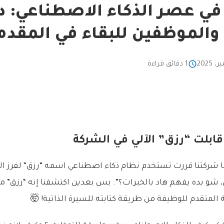
في عصر الذكاء الاصطناعي: د
الموظفين للبقاء في المقدم
1 دقائق قراءة
قابلت “رزق” الآلي في الشركة
ا شركتنا قررت تستخدم نظام ذكاء اصطناعي اسمه “رزق” لفرز السي
ي، شو بده يفهم هاد بالخبرات؟”. بس بعدين اكتشفنا إنه “رزق” 
لمتقدم للوظيفة من طريقة كتابته للسيرة الذاتية! 🤯