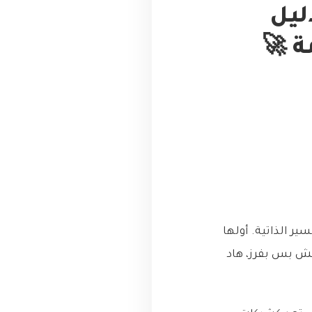
ليل
ة 🚀
ر الذاتية. أولها
مش بس بفرز، هاد