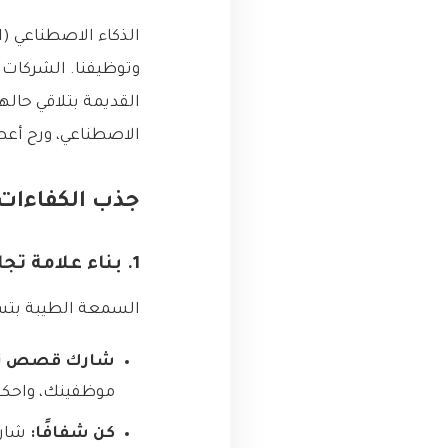
وتوظيفنا. الشركات ا
القديمة بتلاقي حالها
الاصطناعي، ورح أع
جذب الكفاءات
1. بناء علامة تجارية قوية (Employer Branding)
السمعة الطيبة بتسب
شارك قصص نج
موظفينك، واحكوا
كن شفافًا:
شارك