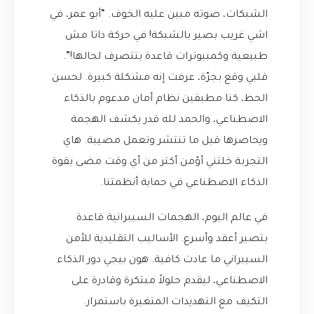
الشبكات، صوته مبين عليه الخوف. “أبو عمر، في
اشي غريب بصير بالشبكة! في حركة داتا مش
طبيعية وكمبيوترات قاعدة بتتصرف لحالها!”.
قلبي وقع بجرّة، عرفت إنه مشكلة كبيرة. لحسن
الحظ، كنا مطبقين نظام أمان مدعوم بالذكاء
الاصطناعي، والحمد لله قدر يكشف الهجمة
ويحاصرها قبل ما تنتشر وتعمل مصيبة. هاي
التجربة خلتني أؤمن أكتر من أي وقت مضى بقوة
الذكاء الاصطناعي في حماية أنظمتنا.
في عالم اليوم، الهجمات السيبرانية قاعدة
بتصير أعقد وأسرع. الأساليب التقليدية للأمن
السيبراني ما عادت كافية. هون بيجي دور الذكاء
الاصطناعي، ليقدم حلولاً مبتكرة وقادرة على
التكيف مع التهديدات المتغيرة باستمرار.