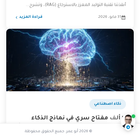
أنقذتنا تقنية التوليد المعزز بالاسترجاع (RAG)، وتشرح...
31 مايو، 2026
قراءة المزيد
ما أبرز الهجمات التي يصدها الذكاء
الاصطناعي
ناقشنا على تليجرام
@AbuOmarTech_bot
ذكاء اصطناعي
١٢ ألف مفتاح سري في نماذج الذكاء
الاصطناعي: كيف تحول التدريب إلى كارثة
© 2026 أبو عمر. جميع الحقوق محفوظة.
أمنية؟