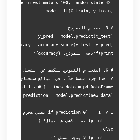
    print('لا يوجد تسلل.')
