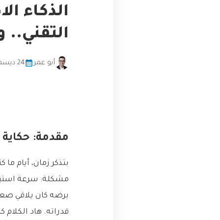
الذكاء ال
التقني..
أبو عمر
24 ديسمبر، 2025
مقدمة: حكاية “
بتذكر زمان، أيام ما
مشكلة: سرعة استيع
برضه كان يلاقي صعو
قدراته. هاد الكلام 