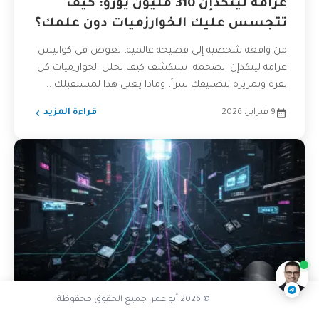
غرامة لينكدإن 310 مليون يورو: كيف
تتجسس عليك الخوارزميات دون علمك؟
من واقعة شخصية إلى فضيحة عالمية، نغوص في كواليس
غرامة لينكدإن الضخمة. سنكشف كيف تحلل الخوارزميات كل
نقرة وتمريرة لتصنيفك سراً، وماذا يعني هذا لمستقبلك...
9 فبراير، 2026
قراءة المزيد
هل يحل الذكاء الاصطناعي محل الأطباء
ناقشنا على تليجرام
@AbuOmarTech_bot
© 2026 أبو عمر. جميع الحقوق محفوظة.
ذكاء اصطناعي