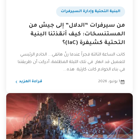
البنية التحتية وإدارة السيرفرات
من سيرفرات “الدلال” إلى جيش من
المستنسخات: كيف أنقذتنا البنية
التحتية كشيفرة (IaC)؟
كانت الساعة الثالثة فجراً عندما رنّ هاتفي... الخادم الرئيسي
للعميل قد انهار. في تلك الليلة المظلمة، أدركت أن طريقتنا
في بناء الخوادم كانت كارثية. هذه...
1 يونيو، 2026
قراءة المزيد