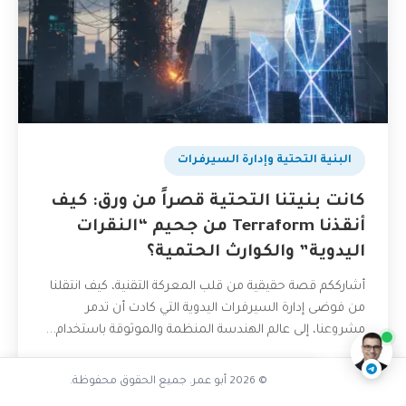
البنية التحتية وإدارة السيرفرات
كانت بنيتنا التحتية قصراً من ورق: كيف
أنقذنا Terraform من جحيم “النقرات
اليدوية” والكوارث الحتمية؟
ما التحديات التي تواجه المطورين
أشارككم قصة حقيقية من قلب المعركة التقنية، كيف انتقلنا
ناقشنا على تليجرام
@AbuOmarTech_bot
من فوضى إدارة السيرفرات اليدوية التي كادت أن تدمر
مشروعنا، إلى عالم الهندسة المنظمة والموثوقة باستخدام...
24 مايو، 2026
قراءة المزيد
© 2026 أبو عمر. جميع الحقوق محفوظة.