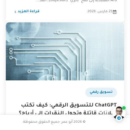
A/B التقليدية إلى نهج "بايزي" (Bayesian)، أنقذ...
23 مارس، 2026
قراءة المزيد
كيف أخلق محتوى مبتكر بالذكاء
بودكاست
تسويق رقمي
ناقشنا على تليجرام
@AbuOmarTech_bot
ChatGPT للتسويق الرقمي: كيف تكتب
إعلانات قاتلة وتحول النقرات إلى أرباح؟
🚀
© 2026 أبو عمر. جميع الحقوق محفوظة.