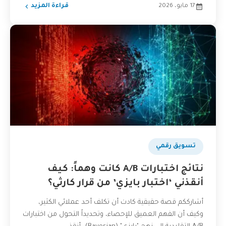
17 مايو، 2026
قراءة المزيد
تسويق رقمي
نتائج اختبارات A/B كانت وهماً: كيف
أنقذني ‘اختبار بايزي’ من قرار كارثي؟
أشارككم قصة حقيقية كادت أن تكلف أحد عملائي الكثير،
وكيف أن الفهم العميق للإحصاء، وتحديداً التحول من اختبارات