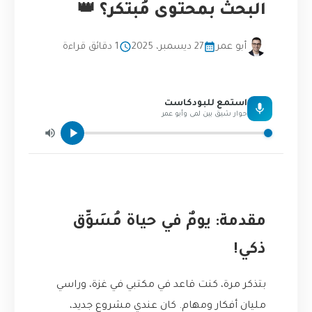
البحث بمحتوى مُبتكر؟ 👑
أبو عمر
27 ديسمبر، 2025
1 دقائق قراءة
استمع للبودكاست
حوار شيق بين لمى وأبو عمر
مقدمة: يومٌ في حياة مُسَوِّق
ذكي!
بتذكر مرة، كنت قاعد في مكتبي في غزة، وراسي
مليان أفكار ومهام. كان عندي مشروع جديد،