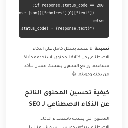
    print(f"Error: {response.status_code} - {response.text}")

نصيحة:
لا تعتمد بشكل كامل على الذكاء
الاصطناعي في كتابة المحتوى. استخدمه كأداة
مساعدة، وراجع المحتوى بنفسك عشان تتأكد
من دقته وجودته. 👍
كيفية تحسين المحتوى الناتج
عن الذكاء الاصطناعي لـ SEO
المحتوى اللي بننتجه باستخدام الذكاء
الاصطناعي بيكون كويس، بس مش مثالي لـ