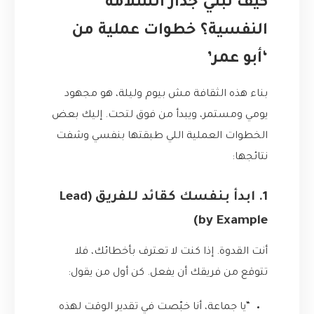
كيف نبني جدار السلامة
النفسية؟ خطوات عملية من
‘أبو عمر’
بناء هذه الثقافة مش بيوم وليلة، هو مجهود
يومي ومستمر، ويبدأ من فوق لتحت. إليك بعض
الخطوات العملية اللي طبقتها بنفسي وشفت
نتائجها:
1. ابدأ بنفسك كقائد للفريق (Lead
by Example)
أنت القدوة. إذا كنت لا تعترف بأخطائك، فلا
تتوقع من فريقك أن يفعل. كن أول من يقول:
“يا جماعة، أنا خبّصت في تقدير الوقت لهذه