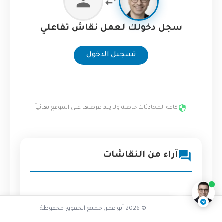
سجل دخولك لعمل نقاش تفاعلي
تسجيل الدخول
كافة المحادثات خاصة ولا يتم عرضها على الموقع نهائياً
تفاعل مع الذكاء الاصطناعي
آراء من النقاشات
ناقشنا على تليجرام
@AbuOmarTech_bot
© 2026 أبو عمر. جميع الحقوق محفوظة.