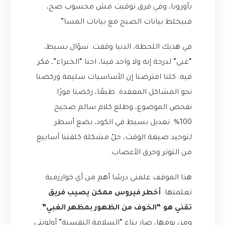
بأوروبا، وفي فرق توقيت مش محسوب صح،
فبيخلط بيانات الصبح مع بيانات المسا”.
في هذيك اللحظة، الدنيا وقفت. سؤال بسيط،
“غبي” لدرجة إنه ولا واحد فينا، احنا “الخبراء”، فكر
فيه. كلنا افترضنا إن الأساسيات سليمة وركضنا
نحو المشاكل المعقدة. طبعًا، ركضنا فورًا
نفحص الموضوع، وطلع كلام سالم صحيح
100%. تعديل بسيط في الكود، بضع أسطر
لتوحيد صيغة الوقت، حلّ مشكلة كلفتنا أسابيع
من التوتر وحرق الأعصاب.
هذا الموقف علمني درسًا أهم من أي خوارزمية
تعلمتها:
أخطر فيروس ممكن يصيب فريق
تقني هو “الخوف من الظهور بمظهر الغبي”
.
ومن يومها، صار بناء “السلامة النفسية” أولويتي