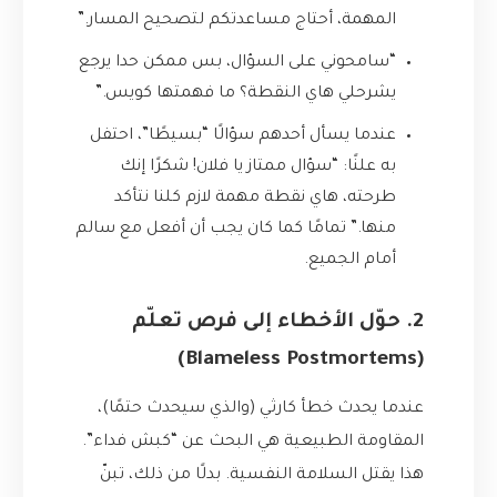
المهمة، أحتاج مساعدتكم لتصحيح المسار.”
“سامحوني على السؤال، بس ممكن حدا يرجع
يشرحلي هاي النقطة؟ ما فهمتها كويس.”
عندما يسأل أحدهم سؤالًا “بسيطًا”، احتفل
به علنًا: “سؤال ممتاز يا فلان! شكرًا إنك
طرحته، هاي نقطة مهمة لازم كلنا نتأكد
منها.” تمامًا كما كان يجب أن أفعل مع سالم
أمام الجميع.
2. حوّل الأخطاء إلى فرص تعلّم
(Blameless Postmortems)
عندما يحدث خطأ كارثي (والذي سيحدث حتمًا)،
المقاومة الطبيعية هي البحث عن “كبش فداء”.
هذا يقتل السلامة النفسية. بدلًا من ذلك، تبنّ