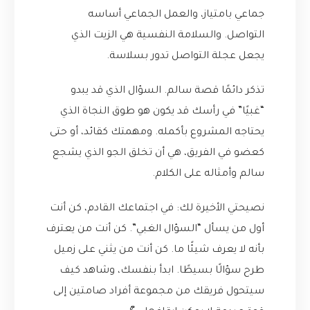
جماعي بامتياز، والعمل الجماعي أساسه
التواصل. والسلامة النفسية هي الزيت الذي
يجعل عجلة التواصل تدور بسلاسة.
تذكر دائمًا قصة سالم. السؤال الذي قد يبدو
“غبيًا” في رأسك قد يكون هو طوق النجاة الذي
يحتاجه المشروع بأكمله. ومهمتك كقائد، أو حتى
كعضو في الفريق، هي أن تخلق الجو الذي يشجع
سالم وأمثاله على الكلام.
نصيحتي الأخيرة لك: في اجتماعك القادم، كن أنت
أول من يسأل “السؤال الغبي”. كن أنت من يعترف
بأنه لا يعرف شيئًا ما. كن أنت من يثني على زميل
طرح سؤالًا بسيطًا. ابدأ بنفسك، وشاهد كيف
سيتحول فريقك من مجموعة أفراد صامتين إلى