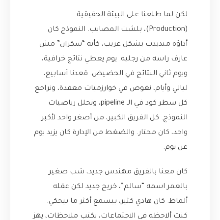
لكن لما طلعنا على البيئة الحقيقية
(Production)، بلشت المصايب. النموذج كان
أداؤه متذبذب بشكل غريب، كأنه “سكران” مش
عارف راسه من رجليه. يوم يعطي نتائج خرافية،
ويوم ثاني النتائج في الحضيض. قعدنا أسابيع،
ليالي وأيام، نغوص في خوارزميات معقدة، ونراجع
كل سطر كود في الـ pipeline، ونحلل رياضيات
النموذج. كل الفريق الكبير، من أصغر واحد لأكبر
واحد، كان محتار. والضغط من الإدارة كان يزيد يوم
عن يوم.
كان معنا بالفريق مهندس جديد، شب صغير
بالعمر اسمه “سالم”، خريج جديد لكن عقله
ألماظ. كان هادي كثير، بيسمع أكثر ما بيحكي.
كنت ألاحظه في الاجتماعات، يكتب ملاحظات، يهز