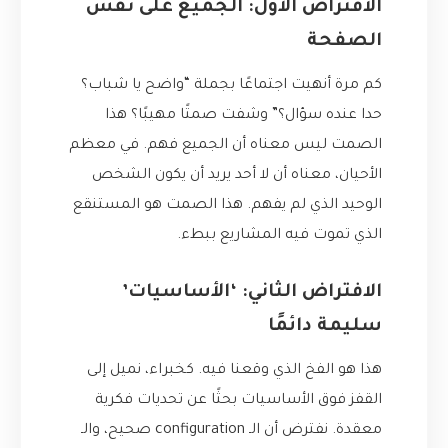
الافتراض الأول: الجميع على نفس
الصفحة
كم مرة أنهيت اجتماعًا بجملة “واضح يا شباب؟
حدا عنده سؤال؟” وشفت صمتًا مهيبًا؟ هذا
الصمت ليس معناه أن الجميع فهم. في معظم
الأحيان، معناه أن لا أحد يريد أن يكون الشخص
الوحيد الذي لم يفهم. هذا الصمت هو المستنقع
الذي تموت فيه المشاريع ببطء.
الافتراض الثاني: ‘الأساسيات’
سليمة دائمًا
هذا هو الفخ الذي وقعنا فيه. كخبراء، نميل إلى
القفز فوق الأساسيات بحثًا عن تحديات فكرية
معقدة. نفترض أن الـ configuration صحيح، والـ