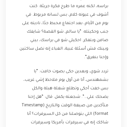
براسه، لكنه عمره ما طرح فكرة جريئة. كنت
أشوف في عيونه كلام، بس لسانه مربوط. في
يوم من الأيام، بعد اجتماع محبط جدًا، ناديته على
جنب وحكيتله: “يا سالم، شو القصة؟ شايفك
صافن وبتفكر. احكيلي شو في براسك، بيني
وبينك فش أسئلة غبية، الغباء إنه نضل ساكتين
وإحنا بنغرق”.
تردد شوي، وبعدين حكى بصوت خافت: “يا
بشمهندس، أنا من أول يوم ملاحظ إشي غريب،
بس خفت أحكي وتطلع شغلة هبلة والكل
يضحك علي…”. شجعته يكمل. قال: “هل إحنا
متأكدين من صيغة الوقت والتاريخ (Timestamp
format) اللي بتوصلنا من كل السيرفرات؟ أنا
شاكك إنه في سيرفرات بأمريكا وسيرفرات