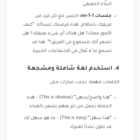
البنّاء الحقيقي.
جلسات 1-on-1:
اجلس مع كل فرد من
فريقك بانتظام. هذه فرصتك لتسأله: “كيف
الأمور معك؟ هل هناك أي شيء يعيقك؟ هل
تشعر أنك مسموع في الفريق؟”. هنا قد
تسمع ما لا يُقال في الاجتماعات الكبيرة.
4. استخدم لغة شاملة ومشجعة
الكلمات مهمة. تجنب عبارات مثل:
“هذا واضح/بديهي” (This is obvious) – هذه
الجملة تجعل من لم يفهم يشعر بالغباء.
“هذا سهل” (This is easy) – ما هو سهل لك
قد يكون تحديًا لغيرك.