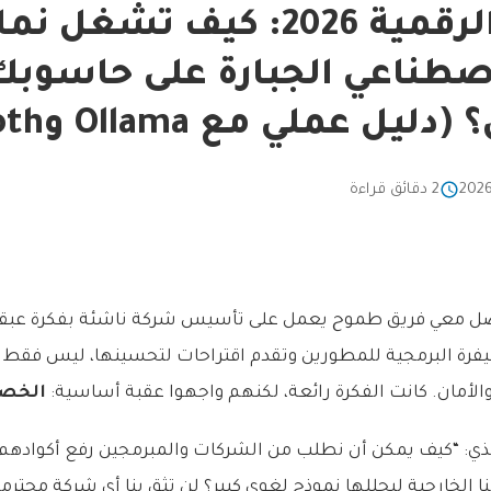
السيادة الرقمية 2026: كيف تشغل 
اصطناعي الجبارة على حاسوبك
 عملي مع Ollama وUnsloth)
2 دقائق قراءة
ل معي فريق طموح يعمل على تأسيس شركة ناشئة بفكرة عبقرية
رة البرمجية للمطورين وتقدم اقتراحات لتحسينها، ليس فقط ل
الأمان. كانت الفكرة رائعة، لكنهم واجهوا عقبة أساسية:
الخص
يذي: “كيف يمكن أن نطلب من الشركات والمبرمجين رفع أكوادهم
ا الخارجية ليحللها نموذج لغوي كبير؟ لن تثق بنا أي شركة محترمة