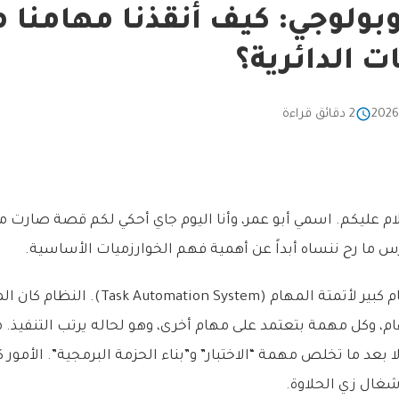
وبولوجي: كيف أنقذنا مهامنا 
ت الدائرية؟
2 دقائق قراءة
لام عليكم. اسمي أبو عمر، وأنا اليوم جاي أحكي لكم قصة صارت 
رس ما رح ننساه أبداً عن أهمية فهم الخوارزميات الأساسية.
كنا شغالين على نظام كبير لأتمتة المهام (stem
 وكل مهمة بتعتمد على مهام أخرى، وهو لحاله يرتب التنفيذ. مث
ا بعد ما تخلص مهمة “الاختبار” و”بناء الحزمة البرمجية”. الأمور
 شغال زي الحلاوة.