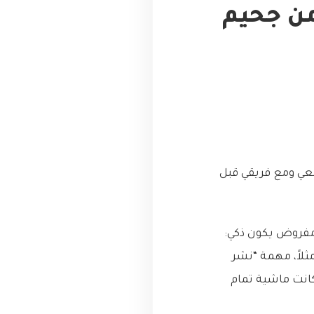
من جحيم
معي ومع فريقي قبل
Task Automation Sy). النظام كان المفروض يكون ذكي:
لاً، مهمة “نشر
 كانت ماشية تمام