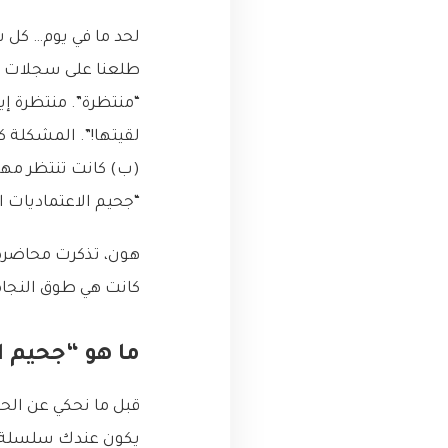
لحد ما في يوم… كل ش
“منتظرة”. منتظرة إي
لقيتها!”. المشكلة 
(ب) كانت تنتظر مهمة
“جحيم الاعتماديات ال
هون، تذكرت محاضرة م
كانت هي طوق النجاة 
ما هو “جحيم ال
يكون عندك سلسلة من 