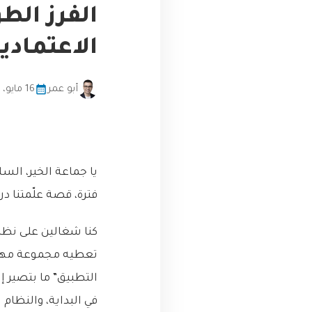
الفرز الط
الاعتماديا
أبو عمر
16 مايو، 2026
يا جماعة الخير، الس
فترة، قصة علّمتنا د
تعطيه مجموعة مهام،
التطبيق” ما بتصير إل
في البداية، والنظام