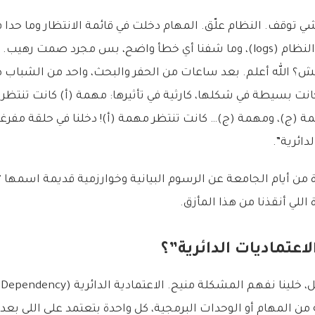
ي توقف. النظام علّق. المهام دخلت في قائمة الانتظار وما حدا ف
طلعنا على سجلات النظام (logs)، وما شفنا أي خطأ واضح، بس مجرد صمت
ش؟ الله أعلم. بعد ساعات من الحفر والبحث، واحد من الشباب ص
كانت بسيطة في شكلها، كارثية في تأثيرها: مهمة (أ) كانت تنتظ
 (ج)، ومهمة (ج)… كانت تنتظر مهمة (أ)! دخلنا في حلقة مفرغة،
دائرية”.
ن أيام الجامعة عن الرسوم البيانية وخوارزمية قديمة اسمها “ا
اللي أنقذنا من هذا المأزق.
اعتماديات الدائرية”؟
المهام أو الوحدات البرمجية، كل واحدة بتعتمد على اللي بعدها،