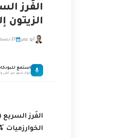
الزيتون إل
أبو عمر
27 ديسمبر، 2025
استمع للبودك
حوار شيق بين لمى وأ
الخوارزميات 🫒