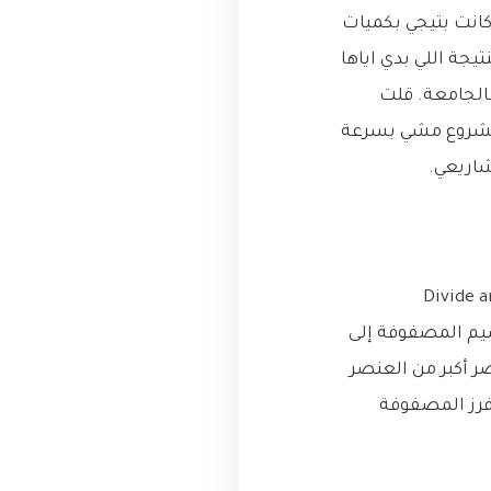
كانت بتيجي بكميات
يجة اللي بدي اياها
السريع (QuickSort) اللي درستها بالجامعة. قلت
 المشروع مشي بسرعة
ريع (QuickSort) هي خوارزمية فرز تعتمد على مبدأ “فرق تسد” (Divide and
p) من المصفوفة، ثم تقسيم المصفوفة إلى
 أكبر من العنصر
فرز المصفوفة