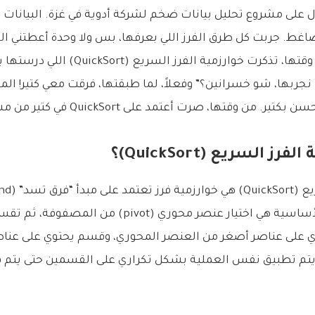
ل على مشروع تحليل بيانات ضخم لشركة أدوية في غزة. البيانات 
اغط. جربت كل طرق الفرز اللي بعرفها، بس ولا وحدة أعطتني النت
بالسرعة المطلوبة. وقتها، تذكرت خوارزمية الفرز 
ينا نجربها، شو خسرانين؟” وفعلاً، لما طبقتها، فرقت معي كتير!
. من وقتها، صرت أعتمد على QuickSort في كتير من مشاريعي.
ز السريع (QuickSort)؟
خوارزمية الفرز الس
Conquer). الفكرة الأساسية هي اختيار عنصر محوري (ivot
على عناصر أصغر من العنصر المحوري، وقسم يحتوي على عناصر
يتم تطبيق نفس العملية بشكل تكراري على القسمين حتى يتم 