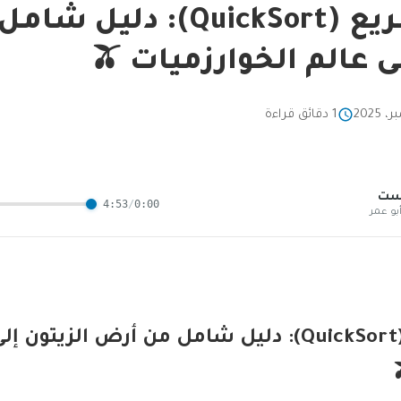
الفَرز السريع (QuickSort):
ى عالم الخوارزميات 🫒
1 دقائق قراءة
است
4:53
/
0:00
بو عمر
الفَرز السريع (QuickSort): دليل شامل من أرض الزيتون