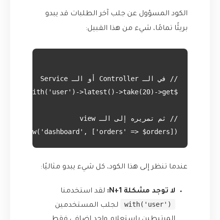
الكود المسؤول عن جلب آخر الطلبات قد يبدو
بريئًا تمامًا، شيء من هذا القبيل:
eturn view('dashboard', ['orders' => $orders]);

عندما تنظر إلى هذا الكود، كل شيء يبدو مثاليًا:
لا توجد مشكلة N+1:
لقد استخدمنا
with('user')
لجلب المستخدمين
المرتبطين باستعلام واحد إضافي فقط.