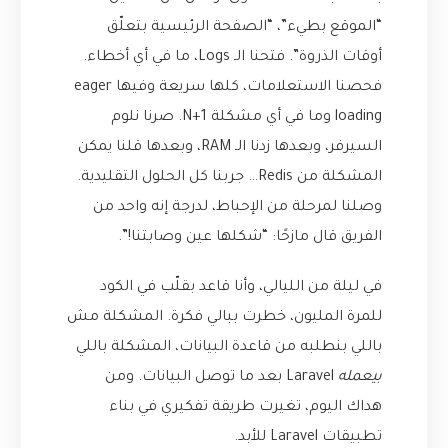
“الموقع بطيء”، “الصفحة الرئيسية بتعلّق
أوقات الذروة”. فتحنا الـ Logs، ما في أي أخطاء.
فحصنا الاستعلامات، كلها سريعة وفيها eager
loading وما في أي مشكلة N+1. صرنا نلوم
السيرفر، وبعدها زدنا الـ RAM، وبعدها قلنا يمكن
المشكلة من Redis… جربنا كل الحلول التقليدية.
وصلنا لمرحلة من الإحباط، لدرجة إنه واحد من
الفريق قال مازحًا: “شكلها عين وصابتنا!”.
في ليلة من الليالي، وأنا قاعد بقلّب في الكود
للمرة المليون، خطرت ببالي فكرة. المشكلة مش
باللي بنطلبه من قاعدة البيانات، المشكلة باللي
بيعمله
Laravel بعد ما توصل البيانات. ومن
هداك اليوم، تغيرت طريقة تفكيري في بناء
تطبيقات Laravel للأبد.