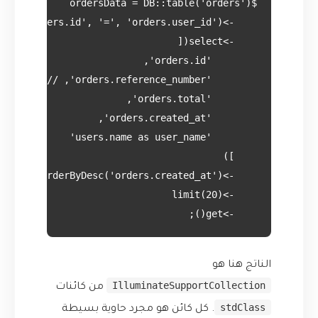
    ->get();

الناتج هنا هو
IlluminateSupportCollection
من كائنات
stdClass
. كل كائن هو مجرد حاوية بسيطة