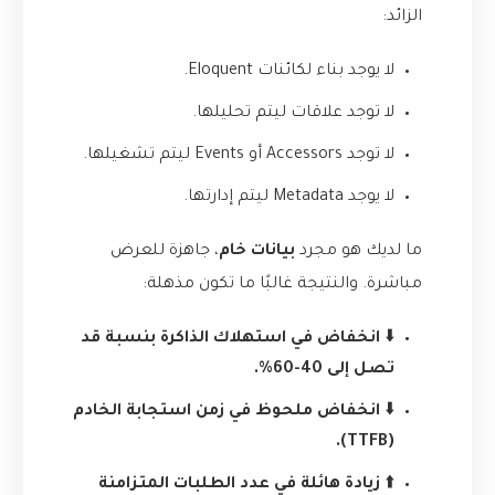
الزائد:
لا يوجد بناء لكائنات Eloquent.
لا توجد علاقات ليتم تحليلها.
لا توجد Accessors أو Events ليتم تشغيلها.
لا يوجد Metadata ليتم إدارتها.
ما لديك هو مجرد
بيانات خام
، جاهزة للعرض
مباشرة. والنتيجة غالبًا ما تكون مذهلة:
⬇️
انخفاض في استهلاك الذاكرة بنسبة قد
تصل إلى 40-60%.
⬇️
انخفاض ملحوظ في زمن استجابة الخادم
(TTFB).
⬆️
زيادة هائلة في عدد الطلبات المتزامنة