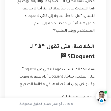
مكان، لأنها الطريقة “الصحيحة” والأنيقة. ويصبح
هذا السلوك عادة متأصلة لدرجة أننا لا نتوقف
لنسأل: “هل أنا حقًا بحاجة إلى كائن Eloquent
كامل هنا، أم أنني فقط بحاجة إلى اسم
المستخدم ورقم الطلب؟”.
الخلاصة: متى تقول “لأ” لـ
Eloquent؟ 🏁
هذه المقالة ليست دعوة للتخلي عن Eloquent.
أين يكمن الخطر الحقيقي
على العكس تمامًا، Eloquent أداة عبقرية وقوية
ناقشنا على تليجرام
@AbuOmarTech_bot
جدًا، ولكن يجب استخدامها في مكانها الصحيح.
نصيحتي العملية لك:
© 2026 أبو عمر. جميع الحقوق محفوظة.
استخدم Eloquent بكل قوته في منطق