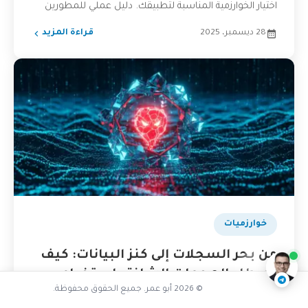
اختيار الخوارزمية المناسبة لتطبيقك. دليل عملي للمطورين
مع أمثلة وتجارب واقعية.
28 ديسمبر، 2025
قراءة المزيد
لماذا نحتاج قفلاً موزعاً
خوارزميات
ناقشنا على تليجرام
@AbuOmarTech_bot
من بحر السجلات إلى كنز البيانات: كيف
تصطاد الهجمات الشاذة باستخدام
© 2026 أبو عمر. جميع الحقوق محفوظة.
Isolation Forest وLOF؟