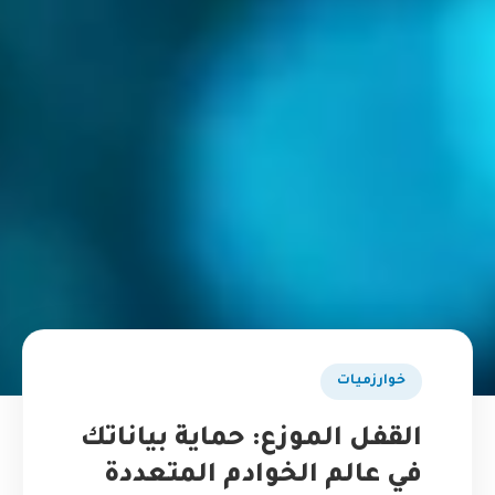
خوارزميات
القفل الموزع: حماية بياناتك
في عالم الخوادم المتعددة