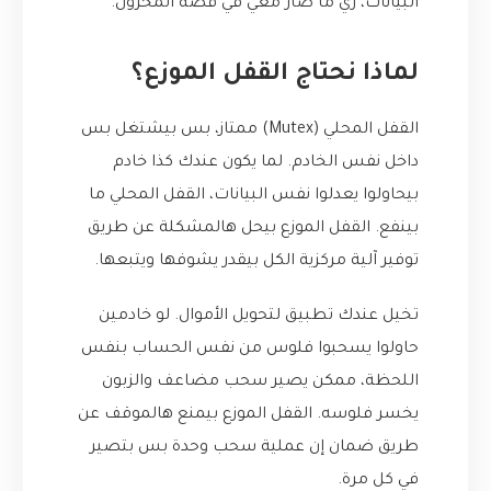
البيانات، زي ما صار معي في قصة المخزون.
لماذا نحتاج القفل الموزع؟
القفل المحلي (Mutex) ممتاز، بس بيشتغل بس
داخل نفس الخادم. لما يكون عندك كذا خادم
بيحاولوا يعدلوا نفس البيانات، القفل المحلي ما
بينفع. القفل الموزع بيحل هالمشكلة عن طريق
توفير آلية مركزية الكل بيقدر يشوفها ويتبعها.
تخيل عندك تطبيق لتحويل الأموال. لو خادمين
حاولوا يسحبوا فلوس من نفس الحساب بنفس
اللحظة، ممكن يصير سحب مضاعف والزبون
يخسر فلوسه. القفل الموزع بيمنع هالموقف عن
طريق ضمان إن عملية سحب وحدة بس بتصير
في كل مرة.