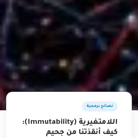
نصائح برمجية
اللامتغيرية (Immutability):
كيف أنقذتنا من جحيم