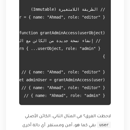
New user:", adminUser);    // { name: "Ahmad", role: "admin

لاحظت الفرق؟ في المثال الثاني، الكائن الأصلي
user
بقي كما هو، آمن ومستقر. أي دالة أخرى