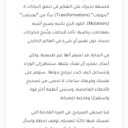
فلسفة تجبرك على التفكير في تدفق البيانات كـ
“تحويلات” (Transformations) بدلًا من “تعديلات”
(Mutations). الكود الذي تكتبه يصبح أشبه
بمعادلات رياضية: تأخذ مُدخلات وتُنتج مخرجات
جديدة، دون تغيير أي شيء في العالم الخارجي.
في البداية، قد تشعر أنها غير طبيعية، ولكن
أعدك، بمجرد أن تعتاد عليها، ستنظر إلى الوراء
وتتساءل كيف كنت تبرمج بدونها. ستوفر على
نفسك وفريقك ساعات لا تحصى من تصحيح
الأخطاء الغامضة، وستبني أنظمة أكثر قوة
واستقرارًا وقابلية للصيانة.
فيا صديقي المبرمج، في المرة القادمة التي
تمسك فيها كائنًا لتعديله، توقف لحظة واسأل