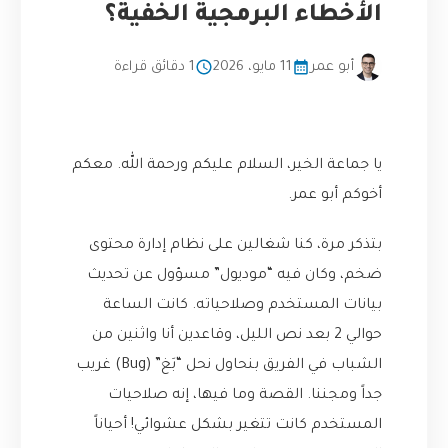
الأخطاء البرمجية الخفية؟
أبو عمر
11 مايو، 2026
1 دقائق قراءة
يا جماعة الخير، السلام عليكم ورحمة الله. معكم
أخوكم أبو عمر.
بتذكر مرة، كنا شغالين على نظام إدارة محتوى
ضخم، وكان فيه “موديول” مسؤول عن تحديث
بيانات المستخدم وصلاحياته. كانت الساعة
حوالي 2 بعد نص الليل، وقاعدين أنا واثنين من
الشباب في الفريق بنحاول نحل “بَغ” (Bug) غريب
جداً ومجننا. القصة وما فيها، إنه صلاحيات
المستخدم كانت تتغير بشكل عشوائي! أحياناً