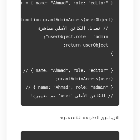
// الكائن الأصلي 'user' تم تغييره!

الآن، لنرى الطريقة اللامتغيرة: