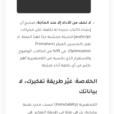
لا تخف من الأداء إلا عند الحاجة:
صحيح أن
إنشاء كائنات جديدة له تكلفة، لكن محركات
JavaScript الحديثة محسّنة جدًا لهذا النمط. لا
تقم بالتحسين المبكر (Premature
Optimization). في 99% من الحالات، الوضوح
والاستقرار الذي تكسبه من اللامتغيرية أهم
بكثير من أي تكلفة أداء ضئيلة.
الخلاصة: غيّر طريقة تفكيرك، لا
بياناتك
اللامتغيرية (Immutability) ليست مجرد تقنية
برمجية، بل هي نقلة في طريقة التفكير. هي