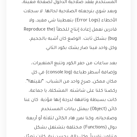
المستخدم يفقد صلاحية الدخول لصفحة معينة،
وبعد شوي بترجعله الصلاحية لحالها. لا سجلات
الأخطاء (Error Logs) بتعطينا شي مفيد، ولا
قادرين نعمل إعادة إنتاج للخطأ (Reproduce the
bug) بشكل ثابت. الوضع كان أشبه بالجحيم،
وكل واحد فينا صار يشك بكود الثاني.
بعد ساعات من حفر الكود وتتبع المتغيرات،
وإضافة أسطر طباعة (console.log) في كل
مكان ممكن، صرخ واحد من الشباب: “لقيتها!”.
ركضنا كلنا على شاشته. المشكلة، يا جماعة،
كانت بسيطة وتافهة لدرجة إنها مؤذية. كان عنا
كائن (Object) بيمثل بيانات المستخدم
وصلاحياته، وكنا نمرر هاد الكائن لثلاثة أو أربعة
دوال (Functions) مختلفة بتشتغل بشكل