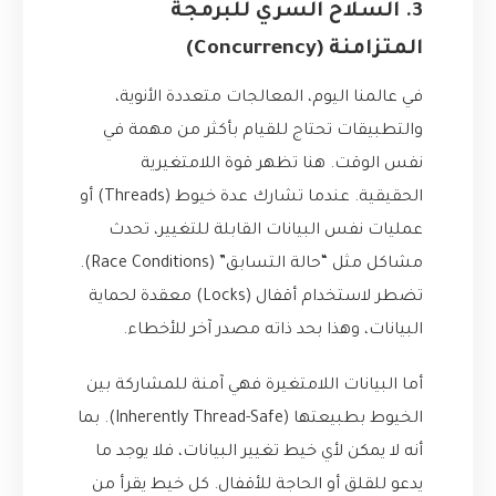
3. السلاح السري للبرمجة
المتزامنة (Concurrency)
في عالمنا اليوم، المعالجات متعددة الأنوية،
والتطبيقات تحتاج للقيام بأكثر من مهمة في
نفس الوقت. هنا تظهر قوة اللامتغيرية
الحقيقية. عندما تشارك عدة خيوط (Threads) أو
عمليات نفس البيانات القابلة للتغيير، تحدث
مشاكل مثل “حالة التسابق” (Race Conditions).
تضطر لاستخدام أقفال (Locks) معقدة لحماية
البيانات، وهذا بحد ذاته مصدر آخر للأخطاء.
أما البيانات اللامتغيرة فهي آمنة للمشاركة بين
الخيوط بطبيعتها (Inherently Thread-Safe). بما
أنه لا يمكن لأي خيط تغيير البيانات، فلا يوجد ما
يدعو للقلق أو الحاجة للأقفال. كل خيط يقرأ من