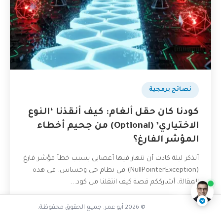
نصائح برمجية
كودنا كان حقل ألغام: كيف أنقذنا ‘النوع
الاختياري’ (Optional) من جحيم أخطاء
المؤشر الفارغ؟
كيف تمنع الأخطاء الغامضة
أتذكر ليلة كادت أن تنهار فيها أعصابي بسبب خطأ مؤشر فارغ
ناقشنا على تليجرام
@AbuOmarTech_bot
(NullPointerException) في نظام حي وحساس. في هذه
المقالة، أشارككم قصة كيف انتقلنا من كود...
20 أبريل، 2026
قراءة المزيد
© 2026 أبو عمر. جميع الحقوق محفوظة.