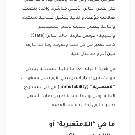
متزامن تقريباً. وكل دالة، بحسن نية، كانت تعدّل
على نفس الكائن الأصلي مباشرة. واحدة بتضيف
صلاحية مؤقتة، والثانية بتشيل صلاحية منتهية،
والثالثة بتعمل تحديث لاسم المستخدم…
والنتيجة؟ فوضى عارمة. حالة الكائن (State)
كانت تتغير من كل حدب وصوب، وما حدا عارف
مين آخر واحد عدّل عليه.
في هذيك الليلة، بعد ما حلينا المشكلة بشكل
مؤقت، قررنا قرار استراتيجي: لازم نتبنى مفهوم الـ
“لامتغيرية” (Immutability)
في كل المشاريع
الجاية. ومن يومها، حياتنا كفريق صارت أسهل
بكثير. خلوني أحكيلكم شو القصة.
ما هي ‘اللامتغيرية’ أو