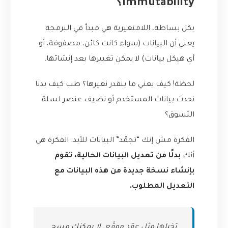
Immutability؟
بكل بساطة، اللامتغيرية هي مبدأ في البرمجة
يعني أن البيانات (سواء كانت كائن، مصفوفة، أو
أي هيكل بيانات) لا يمكن تغييرها بعد إنشائها.
لحظة! كيف يعني ما بنقدر نغيرها؟ طب كيف بدنا
نحدث بيانات المستخدم أو نضيف عنصر لسلة
التسوق؟
الفكرة مش إنك “تجمّد” البيانات للأبد. الفكرة هي
أنك
بدلًا من تعديل البيانات الحالية، تقوم
بإنشاء نسخة جديدة من هذه البيانات مع
التعديل المطلوب.
تخيلها مثل عقد موقّع. لا يمكنك مسح