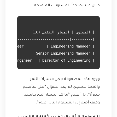
مثال مبسط جداً للمستويات المتقدمة:
| L7       | Distinguished Engineer   | Director of Engineering     | يؤثر على مستوى الشركة، يعتبر مرجعاً في الصناعة.        |

وجود هذه المصفوفة جعل مسارات النمو
واضحة للجميع. لم يعد السؤال “متى سأصبح
مديراً؟”، بل أصبح “ما هو المسار الذي يناسبني
وكيف أصل إلى المستوى التالي فيه؟”.