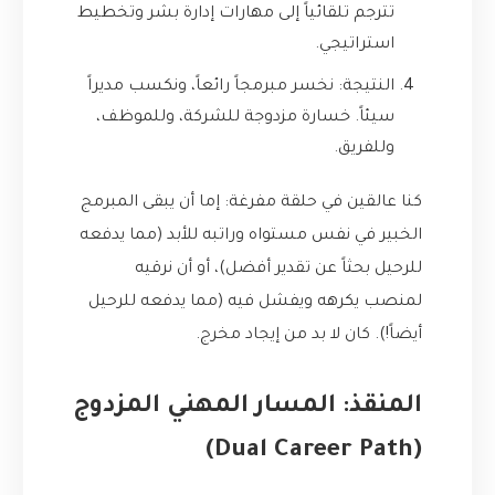
تترجم تلقائياً إلى مهارات إدارة بشر وتخطيط
استراتيجي.
النتيجة: نخسر مبرمجاً رائعاً، ونكسب مديراً
سيئاً. خسارة مزدوجة للشركة، وللموظف،
وللفريق.
كنا عالقين في حلقة مفرغة: إما أن يبقى المبرمج
الخبير في نفس مستواه وراتبه للأبد (مما يدفعه
للرحيل بحثاً عن تقدير أفضل)، أو أن نرقيه
لمنصب يكرهه ويفشل فيه (مما يدفعه للرحيل
أيضاً!). كان لا بد من إيجاد مخرج.
المنقذ: المسار المهني المزدوج
(Dual Career Path)