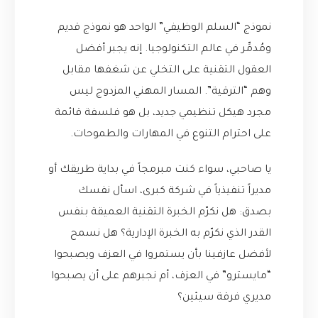
نموذج “السلم الوظيفي” الواحد هو نموذج قديم
ومُدمِّر في عالم التكنولوجيا. إنه يجبر أفضل
العقول التقنية على التخلي عن شغفها مقابل
وهم “الترقية”. المسار المهني المزدوج ليس
مجرد هيكل تنظيمي جديد، بل هو فلسفة قائمة
على احترام التنوع في المهارات والطموحات.
يا صاحبي، سواء كنت مبرمجاً في بداية طريقك أو
مديراً تنفيذياً في شركة كبرى، اسأل نفسك
بصدق: هل نكرّم الخبرة التقنية العميقة بنفس
القدر الذي نكرّم به الخبرة الإدارية؟ هل نسمح
لأفضل عازفينا بأن يستمروا في العزف ويصبحوا
“مايسترو” في العزف، أم نجبرهم على أن يصبحوا
مديري فرقة سيئين؟