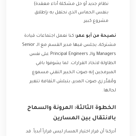
نظام جديد أو حل مشكلة أداء معقدة)
بنفس الحماس الذي نحتفل به بإطلاق
مشروع كبير.
نصيحة من أبو عمر:
كنا نعمل اجتماعات قيادة
مشتركة، يجلس فيها مدير القسم مع الـ Senior
Managers والـ Principal Engineers على نفس
الطاولة لاتخاذ القرارات. لما يشوفوا باقي
المبرمجين إنه صوت الخبير التقني مسموع
ومُقدَّر زي صوت المدير، بتبلش الثقافة تتغير
لحالها.
الخطوة الثالثة: المرونة والسماح
بالانتقال بين المسارين
أدركنا أن قرار اختيار المسار ليس قراراً أبدياً. قد