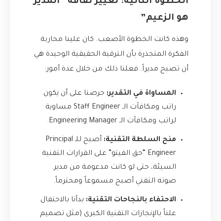
الخطوة الثانية: تغيير ثقافة “المدير
هو الزعيم”
وهذه كانت الخطوة الأصعب. كان علينا محاربة
الفكرة المتجذرة بأن الترقية الحقيقية الوحيدة هي
أن تصبح مديراً. فعلنا ذلك من خلال عدة أمور:
المساواة في التقدير:
حرصنا على أن يكون
راتب ومكافآت الـ Staff Engineer مساوية
لراتب ومكافآت الـ Engineering Manager.
منح السلطة التقنية:
أصبح للـ Principal
Engineer “حق الفيتو” على القرارات التقنية
السيئة، حتى لو كانت مدعومة من مدير.
صوته التقني أصبح مسموعاً ومحترماً.
الاحتفاء بالنجاحات التقنية:
بدأنا بالاحتفال
علناً بالإنجازات التقنية الكبرى (مثل تصميم