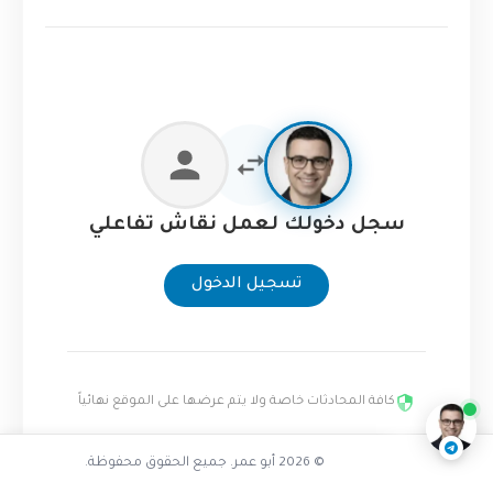
سجل دخولك لعمل نقاش تفاعلي
تسجيل الدخول
لماذا يرحل أفضل المبرمجين
ناقشنا على تليجرام
@AbuOmarTech_bot
كافة المحادثات خاصة ولا يتم عرضها على الموقع نهائياً
© 2026 أبو عمر. جميع الحقوق محفوظة.