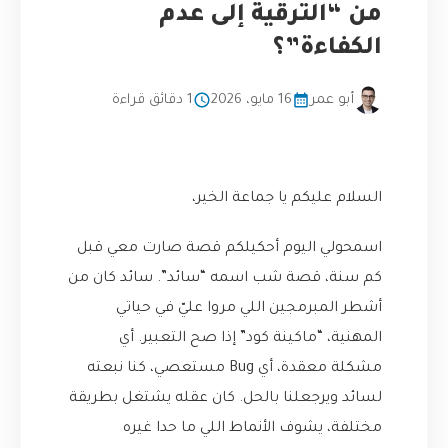
من “الترقية إلى عدم
الكفاءة”؟
أبو عمر
16 مايو، 2026
1 دقائق قراءة
السلام عليكم يا جماعة الخير،
اسمحولي اليوم أحكيلكم قصة صارت معي قبل
كم سنة، قصة شب اسمه “سائد”. سائد كان من
أشطر المبرمجين اللي مروا عليّ في حياتي
المهنية، “ماكينة كود” إذا صح التعبير. أي
مشكلة معقدة، أي Bug مستعصي، كنا نبعته
لسائد ويرجعلنا بالحل. كان عقله يشتغل بطريقة
مختلفة، يشوف الأنماط اللي ما حدا غيره