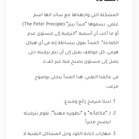
الكفاءة”
المشكلة اللي واجهناها مع سائد الها اسم
علمي، بسموها “مبدأ بيتر” (The Peter Principle)
أو ما أحب أن أسميه “الترقية إلى مستوى عدم
الكفاءة”. المبدأ بقول ببساطة إنه في أي هيكل
هرمي، كل موظف يميل إلى أن تتم ترقيته حتى
يصل إلى مستوى يصبح فيه غير كفء.
في عالمنا التقني، هذا المبدأ يتجلى بوضوح
مرعب:
لدينا مبرمج رائع ومبدع.
لـ “مكافأته” و “تطويره مهنياً”، نقوم بترقيته
ليصبح مديراً.
مهارات كتابة الكود وحل المشاكل التقنية لا