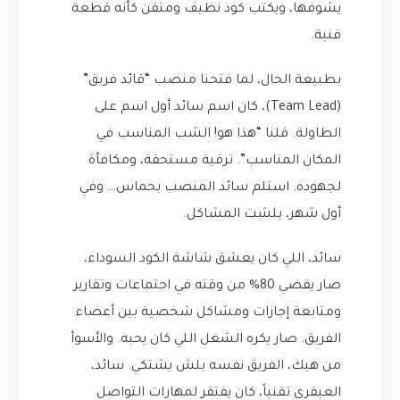
يشوفها، ويكتب كود نظيف ومتقن كأنه قطعة
فنية.
بطبيعة الحال، لما فتحنا منصب “قائد فريق”
(Team Lead)، كان اسم سائد أول اسم على
الطاولة. قلنا “هذا هو! الشب المناسب في
المكان المناسب”. ترقية مستحقة، ومكافأة
لجهوده. استلم سائد المنصب بحماس… وفي
أول شهر، بلشت المشاكل.
سائد، اللي كان يعشق شاشة الكود السوداء،
صار يقضي 80% من وقته في اجتماعات وتقارير
ومتابعة إجازات ومشاكل شخصية بين أعضاء
الفريق. صار يكره الشغل اللي كان يحبه. والأسوأ
من هيك، الفريق نفسه بلش يشتكي. سائد،
العبقري تقنياً، كان يفتقر لمهارات التواصل