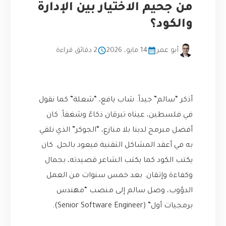
من جحيم الاختيار بين الإدارة
والكود؟
أبو عمر
14 مايو، 2026
2 دقائق قراءة
أذكر “سالم” جيداً. شاب يافع، “شعلة” كما نقول
في فلسطين، عيناه تبرقان ذكاءً وشغفاً. كان
أفضل مبرمج لدينا بلا منازع، “الجوكر” الذي نلقي
به في أعقد المشاكل التقنية فيعود بالحل. كان
يكتب الكود كما يكتب الشاعر قصيدته، بجمال
وكفاءة وإتقان. بعد خمس سنوات من العمل
الدؤوب، وصل سالم إلى منصب “مهندس
برمجيات أول” (Senior Software Engineer).