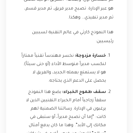
ثم مهندس أول. وبعدها؟ الطريق الوحيد للأعلى
هو عبر الإدارة. تصبح مدير فريق، ثم مدير قسم،
ثم مدير تنفيذي… وهكذا.
هذا النموذج كارثي في عالم التقنية لسببين
رئيسيين:
خسارة مزدوجة:
نخسر مهندساً تقنياً ممتازاً
لنكسب مديراً متوسط الأداء (أو حتى سيئاً).
هو لا يستمتع بعمله الجديد، والفريق لا
يحصل على الدعم الذي يحتاجه.
سقف طموح الخبراء:
يضع هذا النموذج
سقفاً زجاجياً أمام الخبراء التقنيين الذين لا
يرغبون في الإدارة. رسالتنا الضمنية لهم
كانت: “إما أن تصبح مديراً، أو ستبقى في
مكانك إلى الأبد”. وهذا ما كان يدفع أمثال