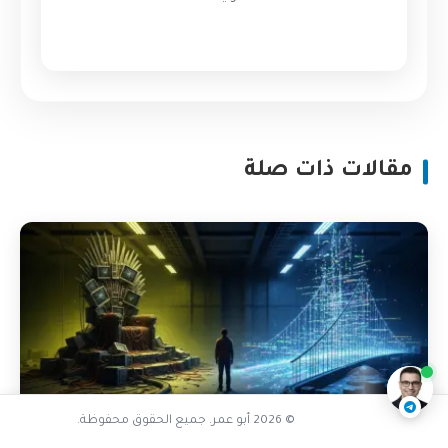
مقالات ذات صلة
لماذا يفضل المهندسون الكود
ناقشنا على تليجرام
@AbuOmarTech_bot
© 2026 أبو عمر. جميع الحقوق محفوظة.