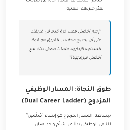
“سالم” للبحث عن فرص أخرى في شركات
تقدّر خبرتهم التقنية.
“إجبار أفضل لاعب كرة قدم في فريقك
على أن يصبح محاسب الفريق هو قمة
السذاجة الإدارية. فلماذا نفعل ذلك مع
أفضل مبرمجينا؟”
طوق النجاة: المسار الوظيفي
المزدوج (Dual Career Ladder)
ببساطة، المسار المزدوج هو إنشاء “سُلّمين”
للترقي الوظيفي بدلاً من سُلّم واحد. هذان