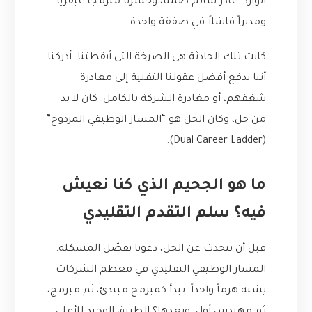
الوارد. غادر سالم صمتاً، وخسرنا مبرمجاً عبقرياً
ومديراً فاشلاً في صفقة واحدة.
كانت تلك الحادثة هي الصرخة التي أيقظتنا. أدركنا
أننا ندفع أفضل عقولنا التقنية إلى مغادرة
شغفهم، أو مغادرة الشركة بالكامل. كان لا بد
من حل، وكان الحل هو “المسار الوظيفي المزدوج”
(Dual Career Ladder).
ما هو الجحيم الذي كنا نعيش
فيه؟ سلم التقدم التقليدي
قبل أن نتحدث عن الحل، دعونا نفصّل المشكلة.
المسار الوظيفي التقليدي في معظم الشركات
يشبه هرماً واحداً. تبدأ كمبرمج مبتدئ، ثم مبرمج،