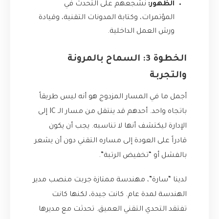
الظهور:
نشجعهم على التحدث في
المؤتمرات، وكتابة المدونات التقنية، وقيادة
ورش العمل الداخلية.
الخطوة 3: السماح بالمرونة
والتجربة
أجمل ما في المسار المزدوج هو أنه ليس طريقاً
باتجاه واحد. أحدهم قد ينتقل من مسار الـ IC إلى
الإدارة ليكتشف أنها لا تناسبه. يجب أن يكون
قادراً على العودة إلى مساره التقني دون أن يشعر
بالفشل أو “تخفيض الرتبة”.
لدينا “سارة”، مهندسة ممتازة جربت منصب مدير
الهندسة لمدة عام. كانت جيدة، لكنها كانت
تفتقد التحدي التقني العميق. تحدثت مع مديرها