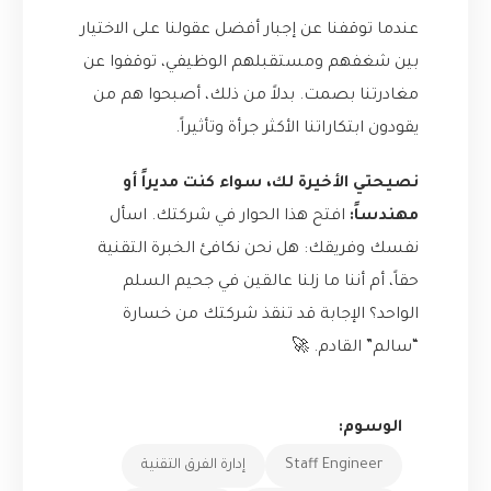
عندما توقفنا عن إجبار أفضل عقولنا على الاختيار
بين شغفهم ومستقبلهم الوظيفي، توقفوا عن
مغادرتنا بصمت. بدلاً من ذلك، أصبحوا هم من
يقودون ابتكاراتنا الأكثر جرأة وتأثيراً.
نصيحتي الأخيرة لك، سواء كنت مديراً أو
مهندساً:
افتح هذا الحوار في شركتك. اسأل
نفسك وفريقك: هل نحن نكافئ الخبرة التقنية
حقاً، أم أننا ما زلنا عالقين في جحيم السلم
الواحد؟ الإجابة قد تنقذ شركتك من خسارة
“سالم” القادم. 🚀
الوسوم:
Staff Engineer
إدارة الفرق التقنية