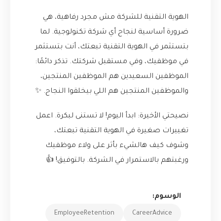
الهوية التقنية للشركة مش مجرد رفاهية، هي
ضرورة أساسية لنجاح أي شركة تكنولوجية. لما
بتستثمر في الهوية التقنية تبعتك، أنت بتستثمر
في موظفيك، وفي مستقبل شركتك. تذكر دائمًا:
الموظفين السعيدين هم الموظفين المنتجين،
والموظفين المنتجين هم اللي بيخلقوا النجاح. ✨
نصيحتي الأخيرة: ابدأ اليوم! لا تستنى لبكرة. اعمل
تغييرات صغيرة في الهوية التقنية تبعتك،
وشوف كيف هالشيء بأثر على ولاء موظفيك
ورغبتهم بالاستمرار في الشركة. بالتوفيق! 👍
الوسوم:
EmployeeRetention
CareerAdvice