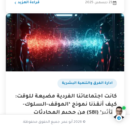
23 ديسمبر، 2025
قراءة المزيد
ادارة الفرق والتنمية البشرية
هل شركتك لديها هوية
كانت اجتماعاتنا الفردية مضيعة للوقت:
ناقشنا على تليجرام
@AbuOmarTech_bot
كيف أنقذنا نموذج ‘الموقف-السلوك-
التأثير’ (SBI) من جحيم المحادثات
السطحية؟
© 2026 أبو عمر. جميع الحقوق محفوظة.