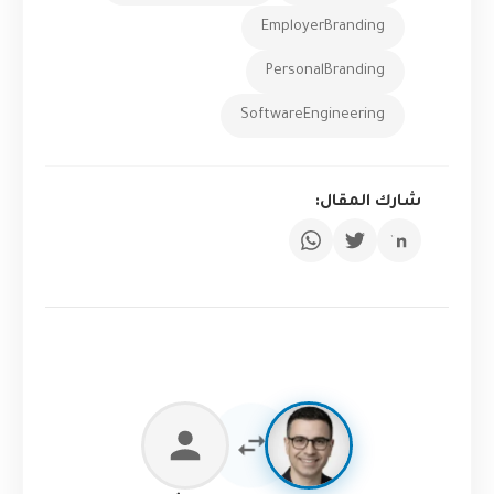
EmployerBranding
PersonalBranding
SoftwareEngineering
شارك المقال: