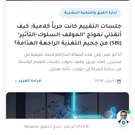
ادارة الفرق والتنمية البشرية
جلسات التقييم كانت حرباً كلامية: كيف
أنقذني نموذج ‘الموقف-السلوك-التأثير’
(SBI) من جحيم التغذية الراجعة الهدّامة؟
أنا أبو عمر، وفي هذه المقالة أشارككم قصة حقيقية من
مسيرتي كقائد فريق، وكيف تحولت جلسات التقييم الفاشلة
من ساحة معركة إلى حوارات بنّاءة بفضل...
5 أبريل، 2026
قراءة المزيد
كيف أبرز مهاراتي التقنية
ناقشنا على تليجرام
@AbuOmarTech_bot
© 2026 أبو عمر. جميع الحقوق محفوظة.