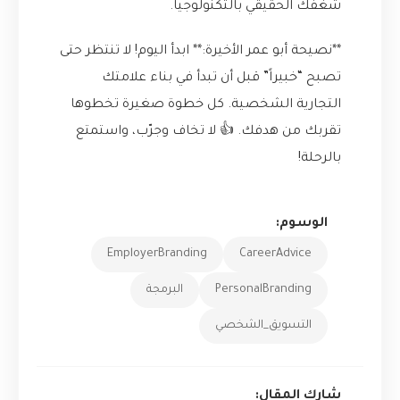
شغفك الحقيقي بالتكنولوجيا.
**نصيحة أبو عمر الأخيرة:** ابدأ اليوم! لا تنتظر حتى
تصبح “خبيراً” قبل أن تبدأ في بناء علامتك
التجارية الشخصية. كل خطوة صغيرة تخطوها
تقربك من هدفك. 👍 لا تخاف وجرّب، واستمتع
بالرحلة!
الوسوم:
EmployerBranding
CareerAdvice
PersonalBranding
البرمجة
التسويق_الشخصي
شارك المقال: