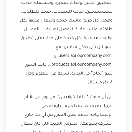
التطبيق الكبير لوحدات صغيرة ومستقلة: خدمة
للمستخدمين، خدمة للمنتجات، خدمة للطلبات،
وهكذا. كل فريق ماسك خدمة وشغال عليها بكل
طاقته. وللسرعة، كنا نوصل تطبيقات الموبايل
والويب مباشرة بكل خدمة على حدة. يعني تطبيق
الموبايل كان يحكي مباشرة مع
`users.api.ourcompany.com` و
`products.api.ourcompany.com`… كانت الأمور
تبدو “تمام” في البداية، سرعة في التطوير وكل
فريق مستقل.
إلى أن جاءت “ليلة الكوابيس”. في يوم من الأيام،
قررنا نضيف خدمة داخلية لإدارة بعض
الإحصائيات، خدمة مش المفروض أي حدا خارج
الشركة يشوفها. المبرمج الجديد اللي كان شغال