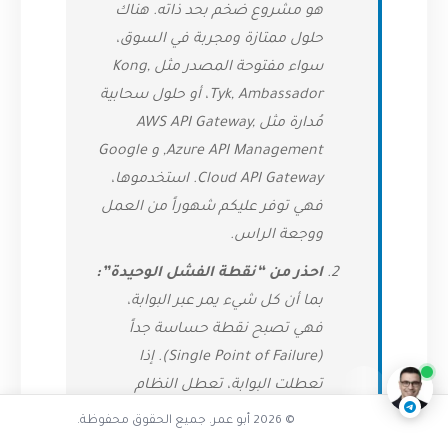
هو مشروع ضخم بحد ذاته. هناك
حلول ممتازة ومجربة في السوق،
سواء مفتوحة المصدر مثل
,
Kong
Ambassador
,
Tyk
، أو حلول سحابية
مُدارة مثل
,
AWS API Gateway
Azure API Management
, و
Google
Cloud API Gateway
. استخدموها،
فهي توفر عليكم شهوراً من العمل
ووجعة الراس.
احذر من “نقطة الفشل الوحيدة”:
لماذا نحتاج بوابة للواجهة البرمجية
بما أن كل شيء يمر عبر البوابة،
فهي تصبح نقطة حساسة جداً
ناقشنا على تليجرام
@AbuOmarTech_bot
(Single Point of Failure). إذا
تعطلت البوابة، تعطل النظام
بأكمله. لذلك، تأكد من أن البوابة
© 2026 أبو عمر. جميع الحقوق محفوظة.
التي تستخدمها مصممة لتكون