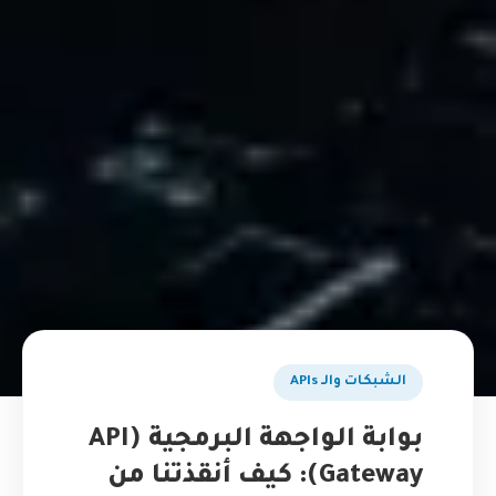
الشبكات والـ APIs
بوابة الواجهة البرمجية (API
Gateway): كيف أنقذتنا من