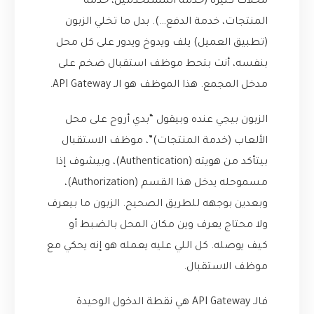
محلات كثيرة (خدمة المستخدمين، خدمة
المنتجات، خدمة الدفع…). بدل ما تخلي الزبون
(تطبيق العميل) يلف ويدوخ ويدور على كل محل
بنفسه، أنت بتحط موظف استقبال ضخم على
مدخل المجمع. هذا الموظف هو الـ API Gateway.
الزبون بيجي عنده وبيقول “بدي أروح على محل
الألعاب (خدمة المنتجات)”، موظف الاستقبال
بيتأكد من هويته (Authentication)، وبيشوف إذا
مسموحله يدخل هذا القسم (Authorization)،
وبعدين بوجهه للطريق الصحيح. الزبون ما بيعرف
ولا محتاج يعرف وين مكان المحل بالضبط أو
كيف يوصله. كل اللي عليه يعمله هو إنه يحكي مع
موظف الاستقبال.
فالـ API Gateway هي نقطة الدخول الوحيدة