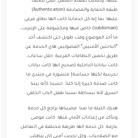
عليها، وبسبب ضغط الشغل، نسِي يضيف
طبقة الحماية والمصادقة (Authentication)
عليها. بما إنه كل خدماتنا كانت الها نطاق فرعي
(subdomain) خاص فيها ومكشوفة على الإنترنت،
ما أخذ الموضوع وقت طويل حتى اكتشف أحد
“الباحثين الأمنيين” الفضوليين هاي الخدمة عن
طريق تخمين النطاقات الفرعية. خلال ساعات،
كانت بياناتنا الداخلية (صحيح انها كانت بيانات
تجريبية لكنها حساسة) منشورة في منتدى ما.
كانت صدمة كبيرة إلنا كلنا. حسينا كأنه بيتنا
انسرق لأنه ببساطة نسينا نقفل الباب الخلفي.
هذيك الليلة ما نمنا. قضيناها نراجع كل خدمة
ونتأكد من إعدادات الأمان فيها. كانت فوضى
عارمة. كل خدمة الها طريقة مختلفة في التعامل
مع الصلاحيات، وكل تحديث أمني كان يتطلب