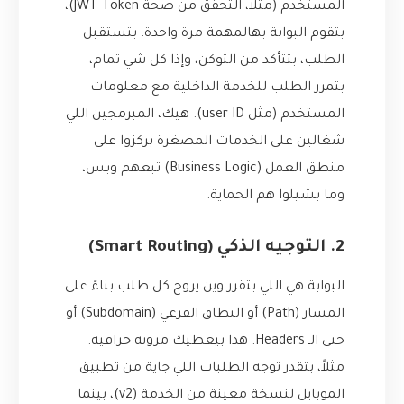
المستخدم (مثلاً، التحقق من صحة JWT Token)،
بتقوم البوابة بهالمهمة مرة واحدة. بتستقبل
الطلب، بتتأكد من التوكن، وإذا كل شي تمام،
بتمرر الطلب للخدمة الداخلية مع معلومات
المستخدم (مثل user ID). هيك، المبرمجين اللي
شغالين على الخدمات المصغرة بركزوا على
منطق العمل (Business Logic) تبعهم وبس،
وما بشيلوا هم الحماية.
2. التوجيه الذكي (Smart Routing)
البوابة هي اللي بتقرر وين يروح كل طلب بناءً على
المسار (Path) أو النطاق الفرعي (Subdomain) أو
حتى الـ Headers. هذا بيعطيك مرونة خرافية.
مثلاً، بتقدر توجه الطلبات اللي جاية من تطبيق
الموبايل لنسخة معينة من الخدمة (v2)، بينما