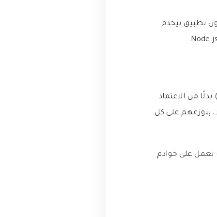
ـ Load Balancing. مش معقول يكون تطبيق بيخدم
ـ Load Balancing ببساطة هو توزيع حركة المرور (Traffic) على عدة خوادم (Servers) بدلًا من الاعتماد
 بنوزعهم على كل
بيقك تعمل على خوادم