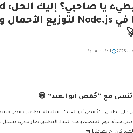
تطبيقك بطي
Balancing في Node.js لتوزيع الأحم
1 دقائق قراءة
 يُنسى مع “حُمص أبو العبد” 😅
لين على تطبيق لـ “حُمص أبو العبد” – سلسلة مطاعم حمص مشهو
 بس فجأة، يوم الجمعة، وقت الغدا، التطبيق صار بطيء بشكل فظ
لعبد كان رح يطخني! 🔫