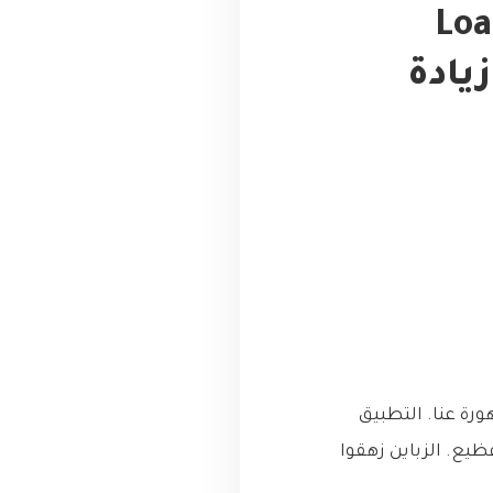
ء يا صاحبي؟ إليك الحل: Load
ال وزيادة
رة عنا. التطبيق
يع. الزباين زهقوا