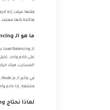
هالأمة كلها معتمد عل
ما هو الـ Load Balancing؟ 🤔
على خادم واحد. تخي
المسارب، هيك حركة 
في
مختلفة. إذا خادم وا
لماذا نحتاج Load Balancing؟ 🧐