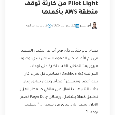
Pilot Light من كارثة توقف
منطقة AWS بأكملها
أبو عمر
22 فبراير، 2026
2 دقائق قراءة
صباح يوم ثلاثاء، كأي يوم آخر في مكتبي الصغير
في رام الله. فنجان القهوة الساخن بيدي، وصوت
فيروز يملأ المكان. ألقيت نظرة على لوحات
المراقبة (Dashboards) كعادتي، كل شيء كان
يبدو أخضر ومستقراً. فجأة، وبدون سابق إنذار،
بدأت التنبيهات تنهال على هاتفي كالمطر الغزير.
تطبيق Slack يشتعل، ورسائل PagerDuty تصم
الآذان. شعور بارد سرى في جسدي… “التطبيق
توقف!”.