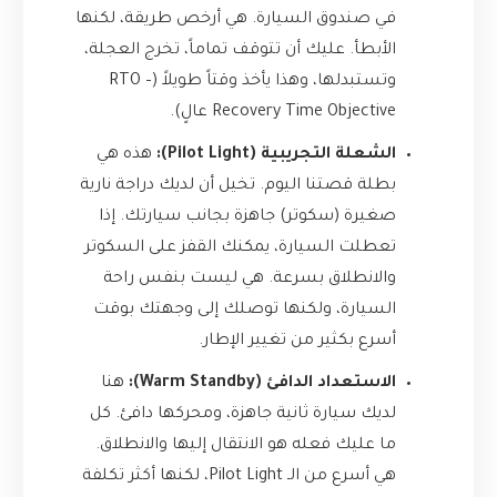
في صندوق السيارة. هي أرخص طريقة، لكنها
الأبطأ. عليك أن تتوقف تماماً، تخرج العجلة،
وتستبدلها، وهذا يأخذ وقتاً طويلاً (RTO –
Recovery Time Objective عالٍ).
الشعلة التجريبية (Pilot Light):
هذه هي
بطلة قصتنا اليوم. تخيل أن لديك دراجة نارية
صغيرة (سكوتر) جاهزة بجانب سيارتك. إذا
تعطلت السيارة، يمكنك القفز على السكوتر
والانطلاق بسرعة. هي ليست بنفس راحة
السيارة، ولكنها توصلك إلى وجهتك بوقت
أسرع بكثير من تغيير الإطار.
الاستعداد الدافئ (Warm Standby):
هنا
لديك سيارة ثانية جاهزة، ومحركها دافئ. كل
ما عليك فعله هو الانتقال إليها والانطلاق.
هي أسرع من الـ Pilot Light، لكنها أكثر تكلفة