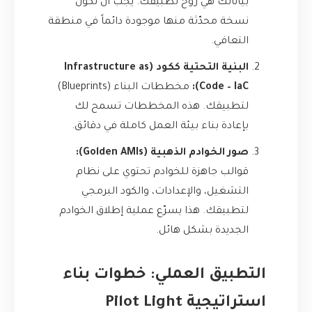
بياناتك هي روح تطبيقك. يجب أن تكون
نسخة محدّثة منها موجودة دائماً في منطقة
التعافي.
البنية التحتية ككود (Infrastructure as
Code – IaC):
مخططات البناء (Blueprints)
لتطبيقك. هذه المخططات تسمح لك
بإعادة بناء بيئة العمل كاملة في دقائق.
صور الخوادم الذهبية (Golden AMIs):
قوالب جاهزة للخوادم تحتوي على نظام
التشغيل، والإعدادات، والكود البرمجي
لتطبيقك. هذا يسرّع عملية إطلاق الخوادم
الجديدة بشكل هائل.
التطبيق العملي: خطوات بناء
استراتيجية Pilot Light