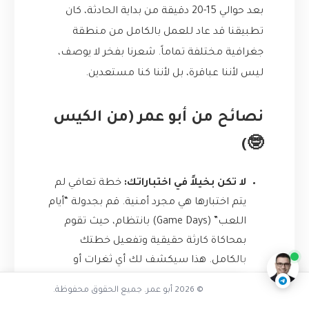
بعد حوالي 15-20 دقيقة من بداية الحادثة، كان
تطبيقنا قد عاد للعمل بالكامل من منطقة
جغرافية مختلفة تماماً. شعرنا بفخر لا يوصف،
ليس لأننا عباقرة، بل لأننا كنا مستعدين.
نصائح من أبو عمر (من الكيس
🤓)
لا تكن بخيلاً في اختباراتك:
خطة تعافي لم
كيف تحمي تطبيقاتك السحابية
يتم اختبارها هي مجرد أمنية. قم بجدولة “أيام
اللعب” (Game Days) بانتظام، حيث تقوم
ناقشنا على تليجرام
@AbuOmarTech_bot
بمحاكاة كارثة حقيقية وتفعيل خطتك
بالكامل. هذا سيكشف لك أي ثغرات أو
مشاكل في إعداداتك.
© 2026 أبو عمر. جميع الحقوق محفوظة.
الأتمتة هي صديقك الوفي:
كلما أمكن، قم