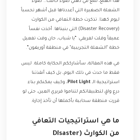
هذا الهلع، لمع في ذهني ضوء خافت… ضوء
الشعلة الصغيرة التي أعددناها قبل أشهر تحسباً
ليوم كهذا. تذكرت خطة التعافي من الكوارث
(Disaster Recovery) التي بنيناها. أخذت نفساً
عميقاً وقلت لفريقي: “يا شباب، حان وقت تفعيل
خطة ‘الشعلة التجريبية’ في منطقة أوريغون”.
في هذه المقالة، سأشارككم الحكاية كاملة. ليس
فقط ما حدث في ذلك اليوم، بل كيف أنقذتنا
استراتيجية الـ
Pilot Light
، وكيف يمكنكم بناء
درع واقٍ لتطبيقاتكم لتناموا قريري العين، حتى لو
قررت منطقة سحابية بأكملها أن تأخذ إجازة.
ما هي استراتيجيات التعافي
من الكوارث (Disaster