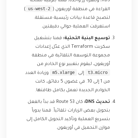
RDS، وبنقرة زر واحدة، قمنا بترقية نسخة
us-west-2
القراءة في منطقة أوريغون (
)
لتصبح قاعدة بيانات رئيسية مستقلة.
استغرقت العملية حوالي دقيقتين.
توسيع البنية التحتية:
قمنا بتشغيل
سكربت Terraform الذي عدّل إعدادات
مجموعة التوسعة التلقائية في منطقة
أوريغون، ليقوم بتغيير نوع الخادم من
m5.xlarge
t3.micro
إلى
وزيادة العدد
من 1 إلى 10. في غضون 5 دقائق، كانت
الخوادم الجديدة تعمل بكامل طاقتها.
تحديث DNS:
كان Route 53 قد بدأ بالفعل
بتحويل بعض الزيارات تلقائياً. قمنا يدوياً
بتسريع العملية وتأكيد التحويل الكامل إلى
موازن التحميل في أوريغون.