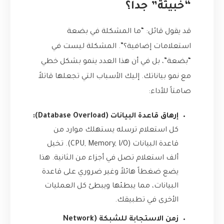
“خبيثة” جداً؟
قد يقول قائل: “ما المشكلة في بضعة
استعلامات إضافية؟”. المشكلة ليست في
“بضعة”، بل في أن هذا العدد ينمو بشكل خطي
مع نمو بياناتك. إليك الأسباب التي تجعلها قاتلاً
صامتاً للأداء:
إرهاق قاعدة البيانات (Database Overload):
كل استعلام ترسله يستهلك موارد من
قاعدة البيانات (CPU, Memory, I/O). تخيل
ألف استعلام تصل في أجزاء من الثانية. هذا
يضع ضغطاً هائلاً وغير ضروري على قاعدة
البيانات، مما يبطئها ويبطئ كل العمليات
الأخرى في تطبيقك.
زمن الاستجابة للشبكة (Network