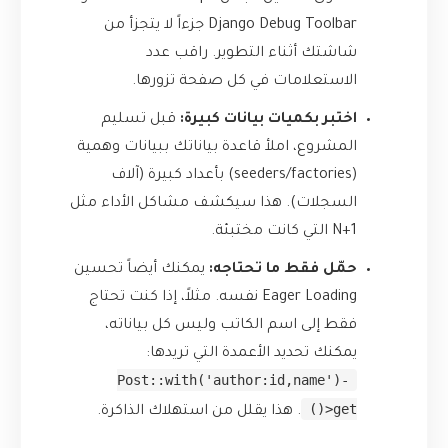
Django Debug Toolbar جزءاً لا يتجزأ من
شاشتك أثناء التطوير. راقب عدد
الاستعلامات في كل صفحة تزورها.
اختبر بكميات بيانات كبيرة:
قبل تسليم
المشروع، املأ قاعدة بياناتك ببيانات وهمية
(seeders/factories) بأعداد كبيرة (آلاف
السجلات). هذا سيكشف مشاكل الأداء مثل
N+1 التي كانت مختبئة.
حمّل فقط ما تحتاجه:
يمكنك أيضاً تحسين
Eager Loading نفسه. مثلاً، إذا كنت تحتاج
فقط إلى اسم الكاتب وليس كل بياناته،
يمكنك تحديد الأعمدة التي تريدها:
Post::with('author:id,name')-
>get()
. هذا يقلل من استهلاك الذاكرة.