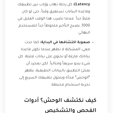
Latency):
كل رحلة ذهاب وإياب بين تطبيقك
وقاعدة البيانات تستغرق وقتاً، حتى لو كان
قليلاً جداً. عندما تضرب هذا الوقت القليل في
1000، يصبح التأخير ملحوظاً جداً للمستخدم
النهائي.
صعوبة اكتشافها في البداية:
كما حدث
معي، المشكلة لا تظهر عندما تكون قاعدة
بياناتك فارغة أو تحتوي على بيانات قليلة. كل
شيء يبدو سريعاً ومثالياً. لكن بمجرد أن
يمتلئ التطبيق بالبيانات الحقيقية، يظهر
“الوحش” فجأة ويتحول تطبيقك السريع إلى
تجربة استخدام محبطة.
كيف نكتشف الوحش؟ أدوات
الفحص والتشخيص