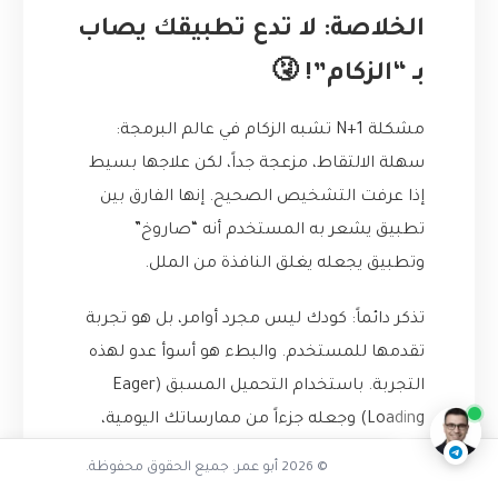
الخلاصة: لا تدع تطبيقك يصاب
بـ “الزكام”! 🤧
مشكلة N+1 تشبه الزكام في عالم البرمجة:
سهلة الالتقاط، مزعجة جداً، لكن علاجها بسيط
إذا عرفت التشخيص الصحيح. إنها الفارق بين
تطبيق يشعر به المستخدم أنه “صاروخ”
وتطبيق يجعله يغلق النافذة من الملل.
تذكر دائماً: كودك ليس مجرد أوامر، بل هو تجربة
تفاعل مع الذكاء الاصطناعي
تقدمها للمستخدم. والبطء هو أسوأ عدو لهذه
ناقشنا على تليجرام
@AbuOmarTech_bot
التجربة. باستخدام التحميل المسبق (Eager
Loading) وجعله جزءاً من ممارساتك اليومية،
أنت لا توفر موارد الخادم فقط، بل تحافظ على
© 2026 أبو عمر. جميع الحقوق محفوظة.
وقت وسعادة مستخدمي تطبيقك.