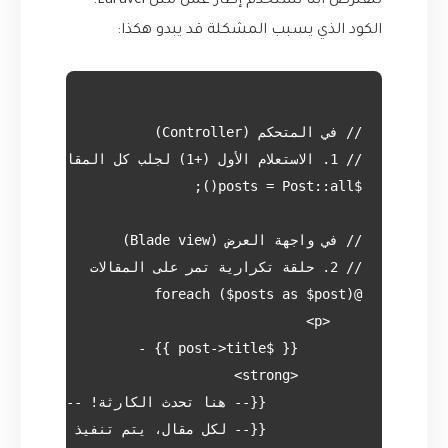
لنفترض أننا نستخدم إطار عمل مثل Laravel.
الكود الذي يسبب المشكلة قد يبدو هكذا: