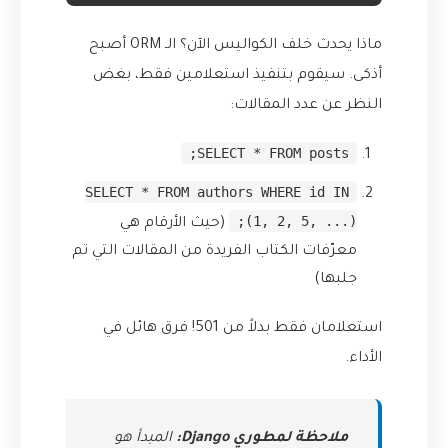
ماذا يحدث خلف الكواليس الآن؟ الـ ORM أصبح
أذكى. سيقوم بتنفيذ استعلامين فقط، بغض
النظر عن عدد المقالات:
SELECT * FROM posts;
SELECT * FROM authors WHERE id IN
(1, 2, 5, ...);
(حيث الأرقام هي
معرّفات الكتاب الفريدة من المقالات التي تم
جلبها)
استعلامان فقط بدلاً من 501! فرق هائل في
الأداء.
ملاحظة لمطوري Django:
المبدأ هو