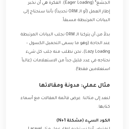
الجشع” (Eager Loading). الفكرة هي أن نخبر
إطار العمل (أو الـ ORM تحديداً) بأننا سنحتاج إلى
البيانات المرتبطة مسبقاً.
بدلاً من أن يتركنا الـ ORM نجلب البيانات المرتبطة
عند الحاجة (وهو ما يسمى التحميل الكسول –
Lazy Loading)، نحن نطلب منه جلب كل شيء
نحتاجه في عدد قليل جداً من الاستعلامات (غالباً
استعلامين فقط!).
مثال عملي: مدونة ومقالاتها
لنعد إلى مثالنا: عرض قائمة المقالات مع أسماء
كتابها.
الكود السيء (مشكلة N+1)