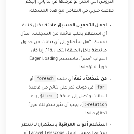
الدروس التي أتمنى لو عرفتها في بداياتي. إليكم
خلاصة خبرتي في التعامل مع هذه المشكلة:
اجعل التحميل المسبق عادتك:
قبل كتابة
أي استعلام يجلب قائمة من السجلات، اسأل
نفسك: “هل سأحتاج إلى أي بيانات من جداول
مرتبطة داخل الحلقة التكرارية؟”. إذا كان
الجواب “نعم”، فاستخدم Eager Loading
فوراً. لا تؤجلها.
foreach
كن شكّاكاً دائماً:
أي حلقة
أو
for
في كودك تمر على نتائج من قاعدة
$item-
البيانات وتصل إلى علاقة (e.g.,
>relation
)، يجب أن تثير شكوكك فوراً.
تحقق منها.
استخدم أدوات المراقبة باستمرار:
لا تنتظر
شكوى العميل. اجعل Laravel Telescope أو