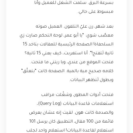
بسرعة البرق. سلمت الشغل للعميل وأنا
مبسوط على حالي.
بعد شهر، رن عليّ التلفون. العميل صوته
معصّب شوي: “يا أبو عمر، لوحة التحكم صارت زي
السلحفاة! الصفحة الرئيسية للمقالات بتاخد 15
ثانية لَتفتح!”. أنا استغربت، كيف يعني 15 ثانية؟
فتحت الموقع من عندي، ويا ريتني ما فتحت.
كلامه صحيح مية بالمية. الصفحة كانت “بتعلّق”
وبطول لَتظهر البيانات.
فتحت أدوات المطور، وشغّلت مراقب
استعلامات قاعدة البيانات (Query Log)،
والصدمة كانت هون. لقيت إنه عشان يعرض
قائمة من 100 مقال، التطبيق كان يرسل 101
استعلام لقاعدة البيانات! استعلام واحد لجلب