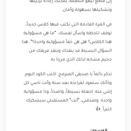
إلى قطع ليغو منظمة، يمكنك إعادة ترتيبها
وتشكيلها بسهولة وأمان.
في المرة القادمة التي تكتب فيها كلاس جديداً،
توقف للحظة واسأل نفسك: “ما هي مسؤولية
هذا الكلاس؟ هل هي حقاً مسؤولية واحدة؟”. هذا
السؤال البسيط قد ينقذك وينقذ فريقك من
جحيم مشابه لذلك الذي مررنا به.
تذكر دائماً يا صديقي المبرمج: اكتب الكود اليوم
وكأنك ستعود لقراءته بعد سنة وأنت ناسي كل
إشي عنه. اجعله بسيطاً، واضحاً، وذا مسؤولية
واحدة. وصدقني، “أنت” المستقبلي سيشكرك
كثيراً. 👍