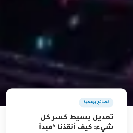
نصائح برمجية
تعديل بسيط كسر كل
شيء: كيف أنقذنا ‘مبدأ