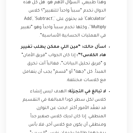
وهذا طبيعي. السؤال الأهم هو: هل كل هذه
الدوال تخدم “سبباً واحداً للتغيير”؟ كلاس
`Calculator` قد يحتوي على `Add`, `Subtract`,
`Multiply`، وكلها تخدم سبباً واحداً وهو “تغيير
في العمليات الحسابية الأساسية”.
اسأل حالك: “مين اللي ممكن يطلب تغيير
هاد الكلاس؟”:
إذا كان الجواب “فريق الأمان”
و “فريق تحليل البيانات”، فغالباً أنت تخرق
المبدأ. كل “جهة” أو “قسم” يجب أن يتعامل
مع كلاسات مختلفة.
لا تبالغ في التجزئة:
الهدف ليس إنشاء
كلاس لكل سطر كود! المبالغة في التقسيم
قد تعقّد الأمور أكثر. ابحث عن التوازن
المنطقي. إذا كان لديك كلاس صغير جداً
ومنطقي أن يكون مع كلاس آخر، فلا بأس