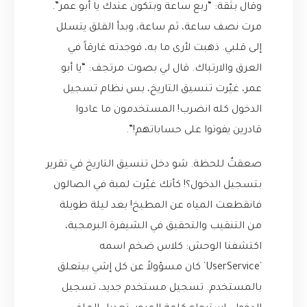
وقال بثقة: “ربع ساعة وبتكون عندك يا أبو عمر”.
مرت نصف ساعة، ثم ساعة، وبدأ القلق يتسلل
إلى قلبي. ذهبت لأرى ما به، فوجدته غارقاً في
العرق والارتباك. قال لي بصوت مرتجف: “يا أبو
عمر، غيّرت تنسيق التاريخ، بس نظام تسجيل
الدخول كله انضرب! المستخدمون ما عادوا
قادرين يفوتوا على حساباتهم!”.
صعقتُ للحظة. شو دخل تنسيق التاريخ في تقرير
بتسجيل الدخول؟! كأنك غيّرت لمبة في الصالون
فانقطعت المياه عن المطبخ! بعد ليلة طويلة
من التنقيب والتحقيق في الشيفرة البرمجية،
اكتشفنا الوحش: كلاس ضخم اسمه
`UserService` كان مسؤولاً عن كل إشي بيتعلق
بالمستخدم. تسجيل مستخدم جديد، تسجيل