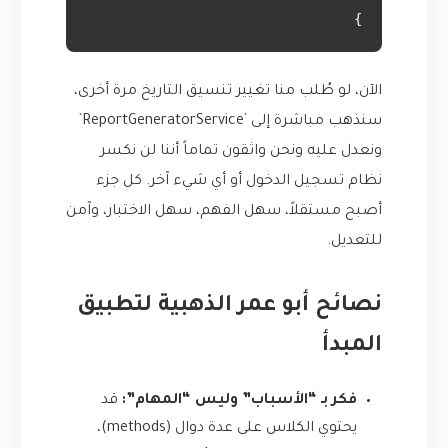
}

الآن، لو طُلب منا تغيير تنسيق التاريخ مرة أخرى،
سنذهب مباشرة إلى `ReportGeneratorService`
ونعدل عليه ونحن واثقون تماماً أننا لن نكسر
نظام تسجيل الدخول أو أي شيء آخر. كل جزء
أصبح مستقلاً، سهل الفهم، سهل الاختبار، وآمن
للتعديل.
نصائح أبو عمر الذهبية لتطبيق
المبدأ
فكر بـ “الأسباب” وليس “المهام”:
قد
يحتوي الكلاس على عدة دوال (methods)،