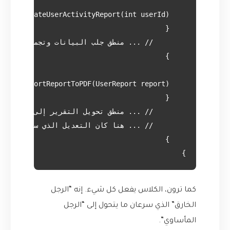
}

كما ترون، الكلاس يفعل كل شيء. إنه “الرجل
الخارق” الذي سرعان ما يتحول إلى “الرجل
المأساوي”.