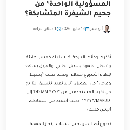
المسؤولية الواحدة’ من
جحيم الشيفرة المتشابكة؟
أبو عمر
13 مايو، 2026
1 دقائق قراءة
أذكرها وكأنها البارحة، كانت ليلة خميس هادئة،
وفنجان القهوة بالهيل بجانبي، والفريق يستعد
لإنهاء الأسبوع بسلام. وصلنا طلب “بسيط
وعاجل” من العميل: “نريد تغيير تنسيق التاريخ
في تقرير المستخدمين من `DD-MM-YYYY` إلى
`YYYY/MM/DD`”. طلب أبسط من البساطة،
أليس كذلك؟
تطوع أحد المبرمجين الشباب لإنجاز المهمة،