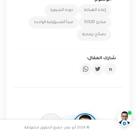
الوسوم:
إعادة الهيكلة
جودة الشيفرة
مبادئ SOLID
مبدأ المسؤولية الواحدة
نصائح برمجية
شارك المقال:
هل واجهت كوداً متشابكاً
ناقشنا على تليجرام
@AbuOmarTech_bot
© 2026 أبو عمر. جميع الحقوق محفوظة.