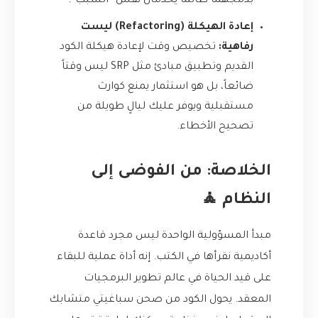
بدمجهما طالما يخدمان نفس “السبب”.
إعادة الهيكلة (Refactoring) ليست
رفاهية:
تخصيص وقت لإعادة هيكلة الكود
القديم وتطبيق مبادئ مثل SRP ليس وقتاً
ضائعاً، بل هو استثمار يمنع كوارث
مستقبلية ويوفر عليك ليالٍ طويلة من
تصحيح الأخطاء.
الخلاصة: من الفوضى إلى
النظام 🧘
مبدأ المسؤولية الواحدة ليس مجرد قاعدة
أكاديمية نقرأها في الكتب. إنه أداة عملية للبقاء
على قيد الحياة في عالم تطوير البرمجيات
المعقد. يحول الكود من صحن سباغيتي متشابك