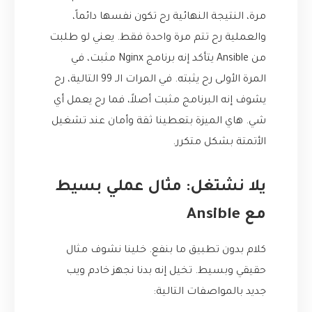
مرة، النتيجة النهائية رح تكون نفسها دائماً،
والعملية رح تتم مرة واحدة فقط. يعني لو طلبت
من Ansible يتأكد إنه برنامج Nginx مثبت، في
المرة الأولى رح يثبته. في المرات الـ 99 التالية، رح
يشوف إنه البرنامج مثبت أصلاً، فما رح يعمل أي
شي. هاي الميزة بتعطينا ثقة وأمان عند تشغيل
الأتمتة بشكل متكرر.
يلا نشتغل: مثال عملي بسيط
مع Ansible
كلام بدون تطبيق ما بنفع. خلينا نشوف مثال
حقيقي وبسيط. تخيل إنه بدنا نجهز خادم ويب
جديد بالمواصفات التالية: