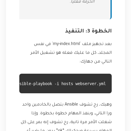
الحزمة فعليًا.
الخطوة 3: التنفيذ
بعد تجهيز ملف `my-index.html` في نفس
المجلد، كل ما عليك فعله هو تشغيل الأمر
التالي من جهازك:
ansible-playbook -i hosts webserver.yml
وهيك، رح تشوف Ansible بتصل بالخادمين واحد
ورا التاني، وبنفذ المهام خطوة بخطوة. وإذا
شغلت الأمر مرة تانية، رح تشوف إنه بمر على كل