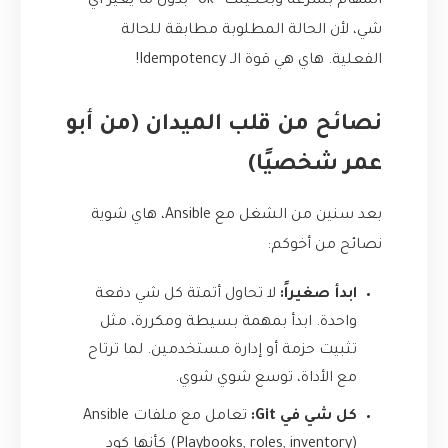
المهام بسرعة وبحكيلك “ok” بدون ما يغير أي
شي، لأن الحالة المطلوبة مطابقة للحالة
الفعلية. هاي هي قوة الـ Idempotency!
نصائح من قلب الميدان (من أبو
عمر شخصيًا)
بعد سنين من الشغل مع Ansible، هاي شوية
نصائح من أخوكم:
ابدأ صغيراً:
لا تحاول أتمتة كل شي دفعة
واحدة. ابدأ بمهمة بسيطة ومكررة، مثل
تثبيت حزمة أو إدارة مستخدمين. لما ترتاح
مع الأداة، توسع شوي شوي.
كل شي في Git:
تعامل مع ملفات Ansible
(Playbooks, roles, inventory) كأنها كود