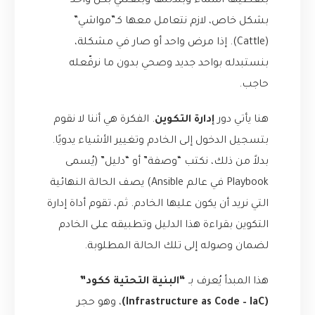
بنعطيها أسماء وبندللها وبنعتني بكل واحد
بشكل خاص، لازم نتعامل معها كـ”مواشي”
(Cattle). إذا مرض واحد أو صار في مشكلة،
بنستبدله بواحد جديد وصحي بدون ما نرفّعله
حاجب.
هنا يأتي دور
إدارة التكوين
. الفكرة هي أننا لا نقوم
بتسجيل الدخول إلى الخادم وتغيير الأشياء يدويًا.
بدلاً من ذلك، نكتب “وصفة” أو “دليل” (يُسمى
Playbook في عالم Ansible) يصف الحالة النهائية
التي نريد أن يكون عليها الخادم. ثم، تقوم أداة إدارة
التكوين بقراءة هذا الدليل وتطبيقه على الخادم
لضمان وصوله إلى تلك الحالة المطلوبة.
هذا المبدأ يُعرف بـ
“البنية التحتية ككود”
(Infrastructure as Code – IaC)
، وهو حجر