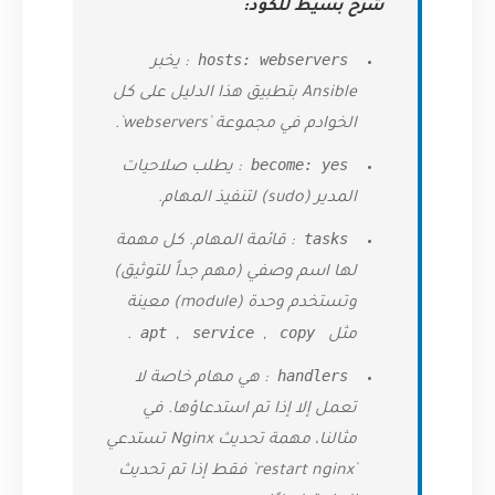
شرح بسيط للكود:
hosts: webservers
: يخبر
Ansible بتطبيق هذا الدليل على كل
الخوادم في مجموعة `webservers`.
become: yes
: يطلب صلاحيات
المدير (sudo) لتنفيذ المهام.
tasks
: قائمة المهام. كل مهمة
لها اسم وصفي (مهم جداً للتوثيق)
وتستخدم وحدة (module) معينة
apt
service
copy
مثل
,
,
.
handlers
: هي مهام خاصة لا
تعمل إلا إذا تم استدعاؤها. في
مثالنا، مهمة تحديث Nginx تستدعي
`restart nginx` فقط إذا تم تحديث