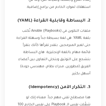
إعداد أسرع وأبسط، وصيانة أقل، وما في
استهلاك لموارد الخادم من برامج إضافية.
2. البساطة وقابلية القراءة (YAML)
ملفات التكوين في Ansible (Playbooks) تُكتب
بلغة YAML. هي لغة بسيطة جداً وسهلة القراءة
حتى لغير المبرمجين. بتقدر تقرأها كأنك بتقرأ
قائمة مهام باللغة الإنجليزية. هاي البساطة
بتشجع على التوثيق وبتخلي التعاون بين أعضاء
الفريق (مطورين، مدراء نظام، مهندسي جودة)
أسهل بكثير.
3. التكرار الآمن (Idempotency)
هذا مصطلح تقني مهم جداً. معناه إنك لو
شغّلت نفس الـ Playbook على نفس الخادم 100