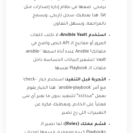
برمجي. ضعها في نظام إدارة إصدارات مثل
Git. هذا يعطيك سجل تاريخي، ويسمح
بالمراجعة، ويسهل التعاون.
استخدم Ansible Vault:
لا تكتب كلمات
المرور أو مفاتيح الـ API كنص واضح في
ملفاتك! Ansible عنده أداة اسمها `ansible-
vault` لتشفير البيانات الحساسة داخل
ملفات الـ Playbook نفسها.
التجربة قبل التنفيذ:
استخدم خيار `–check`
مع أمر `ansible-playbook`. هذا الخيار يقوم
بعمل “محاكاة” للتنفيذ بدون ما يغير أي شي
فعلياً على الخادم، وبعطيك فكرة عن
التغييرات اللي رح تصير.
قسّم عملك (Roles):
لما تصير الـ
Playbooks كبيرة ومعقدة، قسمها لوحدات