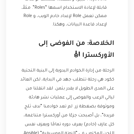
قابلة لإعادة الاستخدام اسمها “Roles”. مثلاً،
ممكن تعمل Role لإعداد خادم الويب، و Role
لإعداد قاعدة البيانات، وهكذا.
الخلاصة: من الفوضى إلى
الأوركسترا 🎻
الرحلة من إدارة الخوادم اليدوية إلى البنية التحتية
ككود هي رحلة تتطلب جهد في البداية، لكن العائد
على المدى الطويل لا يقدر بثمن. لقد انتقلنا من
ليالي الرعب والفوضى إلى عمليات نشر هادئة
وموثوقة بضغطة زر. لم تعد خوادمنا “ندف ثلج
فريدة”، بل أصبحت جزءًا من أوركسترا متناغمة،
كل عازف (خادم) يعرف دوره تمامًا ويعزف نفس
اللحن المكتوب في “النوتة الموسيقية” (Ansible