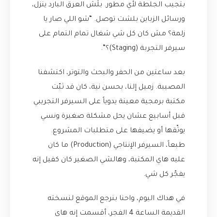
بتجيب الجلطة لأي مطور. بلّش العرق البارد ينزل،
ورسائل الزباين بلشت توصل. “شو اللي صار يا
زلمة؟ مش كان كل شي شغال تمام التمام على
سيرفر التجربة (Staging)؟”.
بعد ساعتين من الحفر والبحث والتوتر، اكتشفنا
المصيبة. زميل إلنا، بحسن نية، كان قد ثبّت
مكتبة برمجية معينة يدوياً على السيرفر التجريبي
قبل أسابيع عشان يحل مشكلة صغيرة ونسي
يوثّقها أو يضيفها على متطلبات المشروع.
طبعاً، السيرفر الإنتاجي (Production) ما كان
عليه هاي المكتبة، وهالشي الصغير كان كفيل إنه
يفجّر كل شي.
في هداك اليوم، واحنا بنرجع الموقع لنسخته
القديمة الساعة 4 الفجر، أقسمت إنه هاي