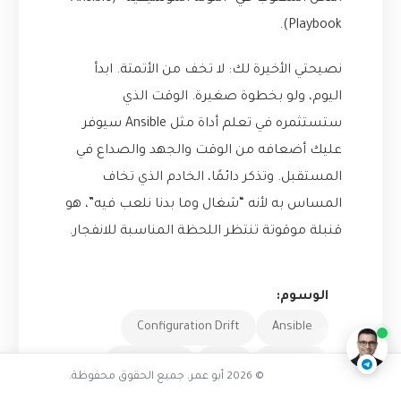
Playbook).
نصيحتي الأخيرة لك: لا تخف من الأتمتة. ابدأ
اليوم، ولو بخطوة صغيرة. الوقت الذي
ستستثمره في تعلم أداة مثل Ansible سيوفر
عليك أضعافه من الوقت والجهد والصداع في
المستقبل. وتذكر دائمًا، الخادم الذي تخاف
المساس به لأنه “شغال وما بدنا نلعب فيه”، هو
قنبلة موقوتة تنتظر اللحظة المناسبة للانفجار.
هل واجهت هذه المشكلة من قبل
الوسوم:
ناقشنا على تليجرام
@AbuOmarTech_bot
Configuration Drift
Ansible
DevOps
أتمتة
إدارة التكوين
© 2026 أبو عمر. جميع الحقوق محفوظة.