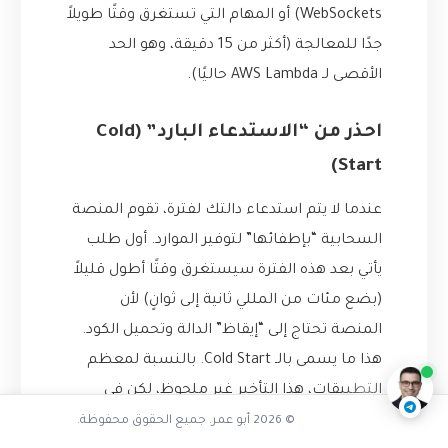
WebSockets) أو المهام التي تستغرق وقتًا طويلاً
جدًا للمعالجة (أكثر من 15 دقيقة، وهو الحد
الأقصى لـ AWS Lambda حاليًا).
احذر من “الاستدعاء البارد” (Cold
Start)
عندما لا يتم استدعاء دالتك لفترة، تقوم المنصة
السحابية “بإطفائها” لتوفير الموارد. أول طلب
يأتي بعد هذه الفترة سيستغرق وقتًا أطول قليلاً
ما هي الحوسبة الخوادمية Serverless
(بضع مئات من المللي ثانية إلى ثوانٍ) لأن
المنصة تحتاج إلى “إيقاظ” الدالة وتحميل الكود.
ناقشنا على تليجرام
@AbuOmarTech_bot
هذا ما يسمى بالـ Cold Start. بالنسبة لمعظم
التطبيقات، هذا التأخير غير ملحوظ، لكن في
التطبيقات الحساسة للسرعة، يجب أن تكون على
© 2026 أبو عمر. جميع الحقوق محفوظة.