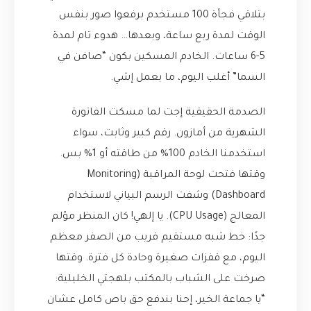
بتلاقي فجأة 100 مستخدم برفعوا صور بنفس
الوقت لمدة ربع ساعة، وبعدها… هدوء تام لمدة
5-6 ساعات. الخادم المسكين بكون “صافن في
السما” أغلب اليوم، ما بعمل إشي.
الصدمة الحقيقية إجت لما مسكت الفاتورة
الشهرية من أمازون. رقم كبير وثابت، سواء
استخدمنا الخادم 100% من طاقته أو 1% بس.
وقتها فتحت لوحة المراقبة (Monitoring
Dashboard) وشفت الرسم البياني لاستخدام
المعالج (CPU Usage). يا إلهي! كان المنظر مؤلم
جدًا: خط شبه مستقيم قريب من الصفر معظم
اليوم، مع قفزات صغيرة وحادة كل فترة. وقتها
صرخت على الشباب بالمكتب بلهجتي الخليلية:
“يا جماعة الخير، إحنا بندفع حق باص كامل عشان