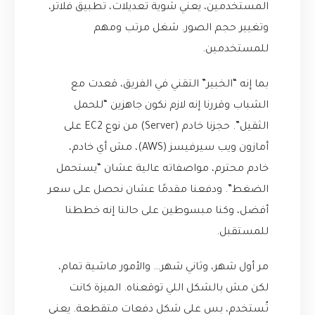
المستخدمين، يعني شوية تعديلات، تطبيق فلاتر،
وتغيير حجم الصور. شغل مرتب ومهم
للمستخدمين.
بما إنه “الخبير” التقني في الفريق، قعدت مع
الشباب وقررنا إنه لازم نكون جاهزين “للحمل
الثقيل”. حجزنا خادم (Server) من نوع EC2 على
أمازون ويب سيرفيسز (AWS)، مش أي خادم،
خادم محترم، مواصفاته عالية عشان “يستحمل
الضغط”. ودفعنا مقدمًا عشان نحصل على سعر
أفضل، وكنا مبسوطين على حالنا إنه خططنا
للمستقبل.
مر أول شهر، وثاني شهر… والأمور ماشية تمام،
لكن مش بالشكل اللي توقعناه. الميزة كانت
تُستخدم، بس على شكل دفعات متقطعة. يعني