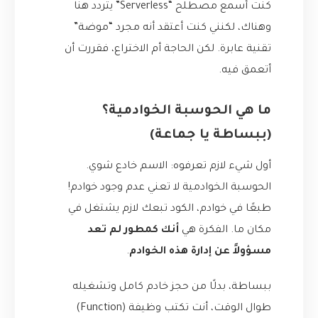
كنت أسمع مصطلح “Serverless” يتردد هنا
وهناك، لكنني كنت أعتقد أنه مجرد “موضة”
تقنية عابرة. لكن الحاجة أم الاختراع، فقررت أن
أتعمق فيه.
ما هي الحوسبة الخوادمية؟
(ببساطة يا جماعة)
أول شيء لازم تعرفوه: الاسم خادع شوي.
الحوسبة الخوادمية لا تعني عدم وجود خوادم!
طبعًا في خوادم، الكود تبعك لازم يشتغل في
مكان ما. الفكرة هي
أنك كمطور لم تعد
مسؤولاً عن إدارة هذه الخوادم
.
ببساطة، بدلًا من حجز خادم كامل وتشغيله
طوال الوقت، أنت تكتب وظيفة (Function)