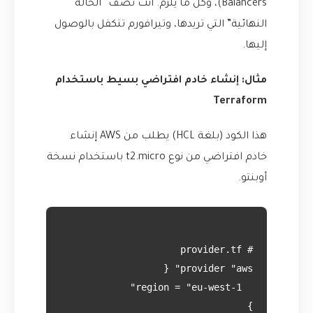
Balancers)، وكل ما يلزم. أنت تصف “الحالة
النهائية” التي تريدها، وتيرافورم تتكفل بالوصول
إليها.
مثال: إنشاء خادم افتراضي بسيط باستخدام
Terraform
هذا الكود (بلغة HCL) يطلب من AWS إنشاء
خادم افتراضي من نوع t2.micro باستخدام نسخة
أوبنتو.