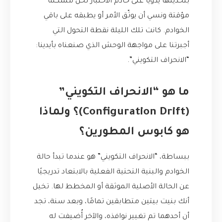
بتحديثها يدويًا على خادم الاختبار لحل مشكلة
مؤقتة ونسي أن يوثّق الأمر أو يطبقه على باقي
الخوادم. كانت تلك الليلة نقطة التحول التي
أجبرتنا على مواجهة الوحش الذي صنعناه بأيدينا:
“الانحراف التكويني”.
ما هو “الانحراف التكويني”
(Configuration Drift)؟ ولماذا
هو كابوس المطورين؟
ببساطة، “الانحراف التكويني” هو عندما تبدأ حالة
الخوادم والبنية التحتية الفعلية بالابتعاد تدريجيًا
عن الحالة الأصلية الموثقة أو المخطط لها. تخيل
أنك بنيت بيتين متطابقين تمامًا، وبعد سنة، تجد
أن أحدهما تم تغيير نوافذه، والآخر أُضيفت له