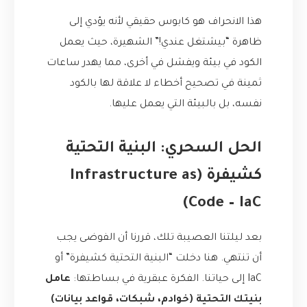
هذا الانحراف هو كابوس حقيقي لأنه يؤدي إلى
ظاهرة “بيشتغل عندي!” الشهيرة، حيث يعمل
الكود في بيئة ويفشل في أخرى، مما يهدر ساعات
ثمينة في تصحيح أخطاء لا علاقة لها بالكود
نفسه، بل بالبيئة التي يعمل عليها.
الحل السحري: البنية التحتية
كشيفرة (Infrastructure as
Code – IaC)
بعد ليلتنا العصيبة تلك، قررنا أن الفوضى يجب
أن تنتهي. هنا دخلت “البنية التحتية كشيفرة” أو
IaC إلى حياتنا. الفكرة عبقرية في بساطتها:
عامل
بنيتك التحتية (خوادم، شبكات، قواعد بيانات)