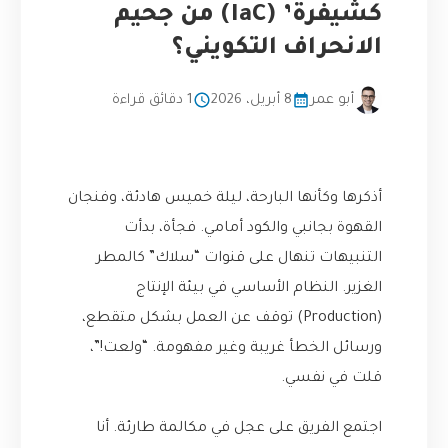
كشيفرة’ (IaC) من جحيم
الانحراف التكويني؟
أبو عمر
8 أبريل، 2026
1 دقائق قراءة
أذكرها وكأنها البارحة، ليلة خميس هادئة، وفنجان
القهوة بجانبي والكود أمامي. فجأة، بدأت
التنبيهات تنهال على قنوات “سلاك” كالمطر
الغزير. النظام الأساسي في بيئة الإنتاج
(Production) توقف عن العمل بشكل متقطع،
ورسائل الخطأ غريبة وغير مفهومة. “ولعت!”،
قلت في نفسي.
اجتمع الفريق على عجل في مكالمة طارئة. أنا