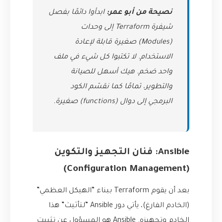
نصيحة من أبو عمر:
ابدأوا دائمًا بفصل
شيفرة Terraform إلى وحدات
(Modules) صغيرة قابلة لإعادة
الاستخدام. لا تكتبوا كل شيء في ملف
واحد ضخم. هيك أسهل للصيانة
والتطوير، تمامًا كما نقسّم الكود
البرمجي إلى دوال (functions) صغيرة.
Ansible: فنان التجهيز والتكوين
(Configuration Management)
بعد أن يقوم Terraform ببناء “الهيكل العظمي”
(الخادم الفارغ)، يأتي دور Ansible “لتأثيث” هذا
الخادم وتجهيزه. Ansible هو المسؤول عن تثبيت