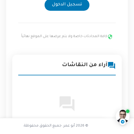
تسجيل الدخول
كافة المحادثات خاصة ولا يتم عرضها على الموقع نهائياً
آراء من النقاشات
كيف تسببت الخوادم بالكوارث
ناقشنا على تليجرام
@AbuOmarTech_bot
لا توجد آراء منشورة بعد. كن أول من يشارك
© 2026 أبو عمر. جميع الحقوق محفوظة.
رأيه!