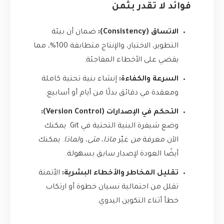
فوائد لا تقدر بثمن
الاتساق (Consistency):
ضمان أن بيئة
التطوير، الاختبار، والإنتاج متطابقة 100%، مما
يقضي على الأخطاء المفاجئة.
السرعة والكفاءة:
إنشاء بنية تحتية كاملة
ومعقدة في دقائق بدلًا من أيام أو أسابيع.
التحكم في الإصدارات (Version Control):
وضع شيفرة البنية التحتية في Git. يمكنك
الآن معرفة
من
غيّر
ماذا
،
متى
، و
لماذا
. يمكنك
أيضًا العودة لإصدار سابق بسهولة.
تقليل المخاطر والأخطاء البشرية:
الأتمتة
تقلل من احتمالية نسيان خطوة أو ارتكاب
خطأ أثناء التكوين اليدوي.