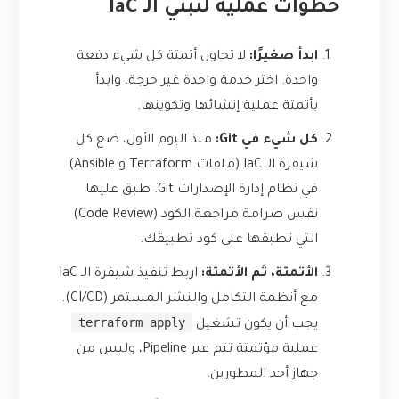
خطوات عملية لتبني الـ IaC
ابدأ صغيرًا:
لا تحاول أتمتة كل شيء دفعة
واحدة. اختر خدمة واحدة غير حرجة، وابدأ
بأتمتة عملية إنشائها وتكوينها.
كل شيء في Git:
منذ اليوم الأول، ضع كل
شيفرة الـ IaC (ملفات Terraform و Ansible)
في نظام إدارة الإصدارات Git. طبق عليها
نفس صرامة مراجعة الكود (Code Review)
التي تطبقها على كود تطبيقك.
الأتمتة، ثم الأتمتة:
اربط تنفيذ شيفرة الـ IaC
مع أنظمة التكامل والنشر المستمر (CI/CD).
terraform apply
يجب أن يكون تشغيل
عملية مؤتمتة تتم عبر Pipeline، وليس من
جهاز أحد المطورين.