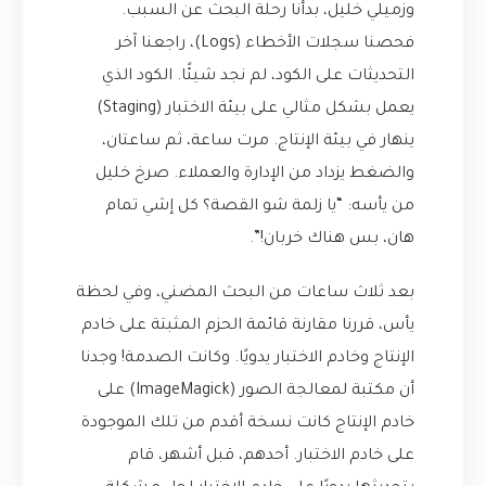
وزميلي خليل، بدأنا رحلة البحث عن السبب.
فحصنا سجلات الأخطاء (Logs)، راجعنا آخر
التحديثات على الكود، لم نجد شيئًا. الكود الذي
يعمل بشكل مثالي على بيئة الاختبار (Staging)
ينهار في بيئة الإنتاج. مرت ساعة، ثم ساعتان،
والضغط يزداد من الإدارة والعملاء. صرخ خليل
من يأسه: “يا زلمة شو القصة؟ كل إشي تمام
هان، بس هناك خربان!”.
بعد ثلاث ساعات من البحث المضني، وفي لحظة
يأس، قررنا مقارنة قائمة الحزم المثبتة على خادم
الإنتاج وخادم الاختبار يدويًا. وكانت الصدمة! وجدنا
أن مكتبة لمعالجة الصور (ImageMagick) على
خادم الإنتاج كانت نسخة أقدم من تلك الموجودة
على خادم الاختبار. أحدهم، قبل أشهر، قام