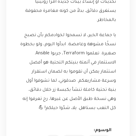
تحديثات أو إنشاء بيئات جديدة أمرًا روتينيًا
يستغرق دقائق، بدلاً من كونه مغامرة محفوفة
بالمخاطر.
يا جماعة الخير، لا تسمحوا لخوادمكم بأن تصبح
نسخًا مشوهة وغامضة. ابدأوا اليوم، ولو بخطوة
صغيرة. تعلموا Terraform، جربوا Ansible.
الاستثمار في أتمتة بنيتكم التحتية هو أفضل
استثمار يمكن أن تقوموا به لضمان استقرار
وسرعة مشاريعكم. صدقوني، لما تشوفوا أول
بنية تحتية كاملة تنشأ بكبسة زر خلال دقائق،
وهي نسخة طبق الأصل عن غيرها، رح تعرفوا إنه
كل التعب بستاهل. يلا، شدّوا حيلكم! 💪
الوسوم: