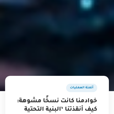
أتمتة العمليات
خوادمنا كانت نسخًا مشوهة:
كيف أنقذتنا ‘البنية التحتية