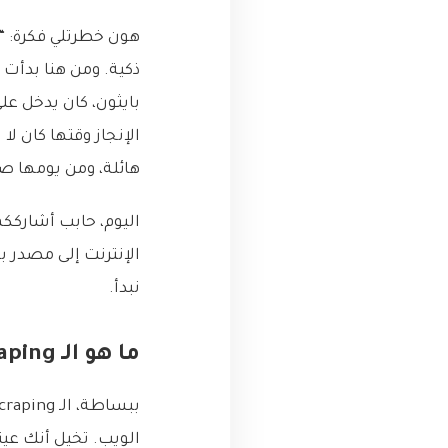
هون خطرتلي فكرة: “ل
ذكية. ومن هنا بدأت ر
بايثون، كان يدخل ع
الإنجاز وقتها كان ل
هائلة، ومن يومها صار الـ Web Scraping جزء أساسي من صندوق
اليوم، حابب أشاركك
الإنترنت إلى مصدر ب
نبدأ.
ما هو الـ Web Scraping بالضبط؟
الويب. تخيل أنك عين