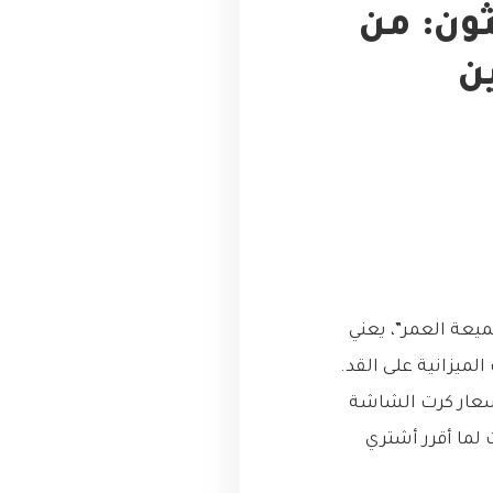
لتعلم Web Scraping بايثون: من
ن
عة العمر”، يعني
لميزانية على القد.
أسعار كرت الشاشة
لما أقرر أشتري