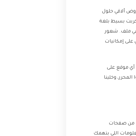
روض ألاقي حلول
كربت بسيط بلغة
في ملف. شعور
 على إمكانيات
أي موقع على
المحرر، وخلينا
بيانات من صفحات
معلومات اللي بتهمك