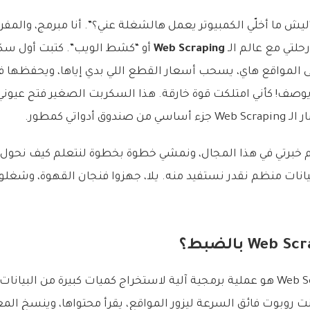
يش ما أخلّي الكمبيوتر يعمل هالشغلة عني؟”. أنا مبرمج، والمف
حلتي مع عالم الـ
Web Scraping
أو “كشط الويب”. كتبت أول س
لى المواقع هاي، يسحب أسعار القطع اللي بدي إياها، ويحفظها 
ا يوصف! كأني امتلكت قوة خارقة. هذا السكربت الصغير فتح عيوني
 أدواتي كمطور.
م خبرتي في هذا المجال، ونمشي خطوة بخطوة لنتعلم كيف نحول 
يانات منظم نقدر نستفيد منه. يلا، جهزوا فنجان القهوة، وشغلوا 
ببساطة، الـ Web Scraping هو عملية برمجية آلية لاستخراج كميات كبيرة من ال
ت روبوت فائق السرعة ليزور المواقع، يقرأ محتواها، وينسخ ال