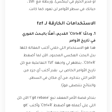
أو مدير الحزم في لينكس)، وربطه مع `zsh`،
حياتك في سطر الأوامر لن تعود كما كانت.
الاستخدامات الخارقة لـ fzf
1. وداعًا `Ctrl+R` القديم، أهلًا بالبحث الفوري
في تاريخ الأوامر
هذا هو الاستخدام اللي خلاني أكتب المقالة كلها.
بدل البحث العكسي المحدود، الآن لما أضغط
`Ctrl+R`، بتظهر لي واجهة `fzf` التفاعلية مع كل
تاريخ الأوامر الخاص بي. بقدر أكتب أي جزء من
الأمر اللي بتذكره، من أي مكان في السطر،
والنتائج بتتصفى فورًا.
بتذكر قصة الأمر المعقد تبع `git rebase`؟ الآن كل
اللي علي أعمله هو أضغط `Ctrl+R` وأكتب `git