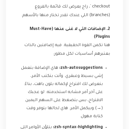
checkout `، راح يعرض لك قائمة بالفروع
(branches) اللي عندك تقدر تختار منها بالأسهم.
2. الإضافات التي لا غنى عنها (Must-Have
Plugins)
هنا تكمن القوة الحقيقية. فيه إضافتين بالذات
بعتبرهم أساسيات لكل مطور:
zsh-autosuggestions:
هاي الإضافة بتعمل
إشي بسيط وعبقري. وأنت بتكتب الأمر،
بتعرض لك اقتراح لإكماله بلون باهت، بناءً
على آخر أمر مشابه استخدمته. لو عجبك
الاقتراح، بس بتضغط على السهم اليمين
(→) وبيكمل الأمر. هاي لحالها بتوفر وقت
كتابة مهول.
zsh-syntax-highlighting:
بتلوّن الأوامر اللي