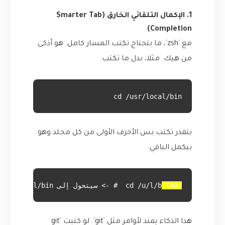
1. الإكمال التلقائي الخارق (Smarter Tab
Completion)
مع `zsh`، ما بتحتاج تكتب المسار كامل. هو أذكى
من هيك. مثلا، بدل ما تكتب:
cd /usr/local/bin
بتقدر تكتب بس الأحرف الأولى من كل مجلد وهو
بيكمل الباقي:
[TAB]
cd /u/l/b
  # -> سيتحول إلى cd /usr/local/bin/
هذا الذكاء يمتد لأوامر مثل `git`. لو كتبت `git