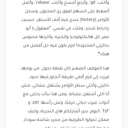
وأكتب `git`، وأرجع أمسح وأكتب `rebase`، وأضل
أضغط على السهم لفوق زي المجنون، وسجل
الأوامر (history) عندي فيه آلاف الأسطر. حسيت
بإحباط شديد، وقلت في نفسي: “معقول يا أبو
عمر، كل هالتكنولوجيا والخبرة، وآخرتها محبوس
بذاكرتي المحدودة؟ لازم يكون فيه حل أفضل من
هيك!”.
هذا الموقف الصغير كان نقطة تحول. من يومها،
قررت إني لازم ألاقي طريقة أتجاوز فيها حدود
ذاكرتي وأخلي سطر الأوامر يشتغل عشاني، مش
أنا اللي أشتغل عشانه. ومن هنا بدأت رحلتي مع
أدوات غيرت حياتي حرفيًا، وعلى رأسها `zsh` و
`fzf`. اليوم، بدي أشارككم هاي التجربة، وكيف
ممكن تحولوا الطرفية من مجرد شاشة سوداء