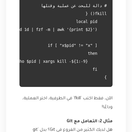
}
الآن، فقط اكتب `fkill` في الطرفية، اختر العملية،
وداعًا!
مثال 2: التعامل مع Git
هل لديك الكثير من الفروع في Git؟ بدل `git