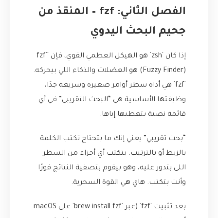
الفصل الثاني: fzf – المنقذ من
جحيم البحث اليدوي
إذا كان `zsh` هو الهيكل العظمي القوي، فإن `fzf`
(Fuzzy Finder) هو العضلات والذكاء اللي بيحركه.
`fzf` هي أداة سطر أوامر صغيرة وسريعة جدًا،
وظيفتها الأساسية هي “البحث التقريبي” في أي
قائمة نصية بتعطيها إياها.
“بحث تقريبي” يعني إنك ما بتحتاج تكتب الكلمة
بالزبط أو بالترتيب. بتكتب أي أجزاء من السطر
اللي بتدور عليه، وهو بيقوم بتصفية النتائج فورًا
وأنت بتكتب. هاي هي القوة السحرية.
بعد تثبيت `fzf` (عبر `brew install fzf` على macOS