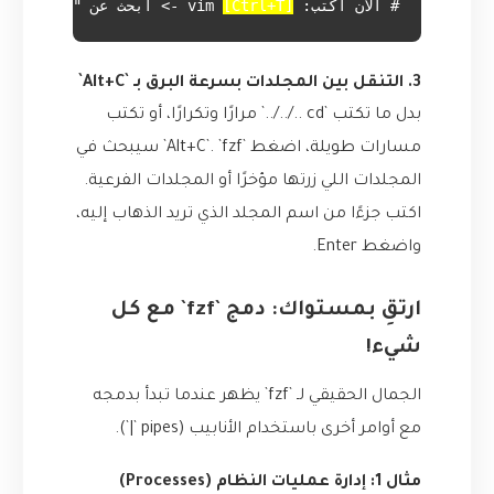
# الآن أكتب: vim 
[Ctrl+T]
 -> أبحث عن "longfile" -> أضغط Enter
3. التنقل بين المجلدات بسرعة البرق بـ `Alt+C`
بدل ما تكتب `cd ../../..` مرارًا وتكرارًا، أو تكتب
مسارات طويلة، اضغط `Alt+C`. `fzf` سيبحث في
المجلدات اللي زرتها مؤخرًا أو المجلدات الفرعية.
اكتب جزءًا من اسم المجلد الذي تريد الذهاب إليه،
واضغط Enter.
ارتقِ بمستواك: دمج `fzf` مع كل
شيء!
الجمال الحقيقي لـ `fzf` يظهر عندما تبدأ بدمجه
مع أوامر أخرى باستخدام الأنابيب (pipes `|`).
مثال 1: إدارة عمليات النظام (Processes)