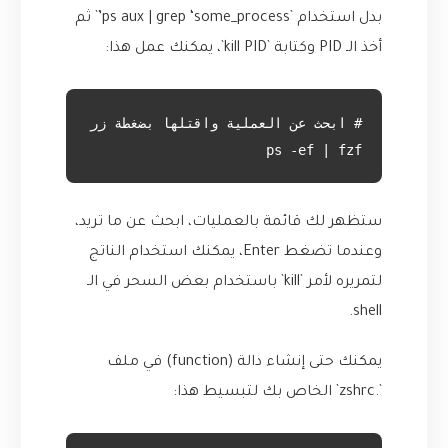
بدل استخدام `ps aux | grep ‘some_process’` ثم
أخذ الـ PID وكتابة `kill PID`، يمكنك عمل هذا:
ps -ef | fzf
ستظهر لك قائمة بالعمليات، ابحث عن ما تريد،
وعندما تضغط Enter، يمكنك استخدام الناتج
لتمريره لأمر `kill` باستخدام بعض السحر في الـ
shell.
يمكنك حتى إنشاء دالة (function) في ملف
`.zshrc` الخاص بك لتبسيط هذا: