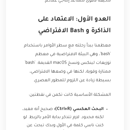
مخيفة لأقوى مساعد إنتاجي عندكم.
العدو الأول: الاعتماد على
الذاكرة و Bash الافتراضي
معظمنا ببدأ رحلته مع سطر الأوامر باستخدام
`bash`، وهي البيئة الافتراضية في معظم
توزيعات لينكس ونسخ macOS القديمة. `bash`
ممتازة وقوية، لكنها في وضعها الافتراضي،
بسيطة زيادة عن اللزوم للمطور العصري.
المشكلة الأساسية كانت تكمن في نقطتين:
البحث العكسي (Ctrl+R):
صحيح أنه مفيد،
لكنه محدود. لازم تتذكر بداية الأمر بالزبط. لو
كنت ناسي كلمة في الأول وبدك تبحث عن