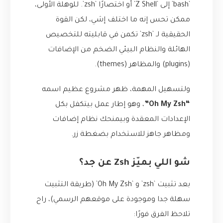
`bash` إلى `Z Shell` أو اختصارًا `zsh`. للوهلة الأولى،
ممكن تحس إنه ما اختلف إشي، لكن القوة
الحقيقية لـ `zsh` تكمن في قابليته للتخصيص
الهائلة والنظام البيئي الضخم من الإضافات
(plugins) والمظاهر (themes).
ولتسهيل المهمة، ظهر مشروع عظيم اسمه
“Oh My Zsh”
، وهو إطار عمل بيتكفل بكل
الإعدادات المعقدة وبيمنحك نظام إضافات
ومظاهر جاهز للاستخدام بضغطة زر.
شو اللي بميّز Zsh عن جد؟
بعد تثبيت `zsh` و `Oh My Zsh` (طريقة التثبيت
سهلة جدا وموجودة على موقعهم الرسمي)، راح
تلاحظ الفرق فورًا: