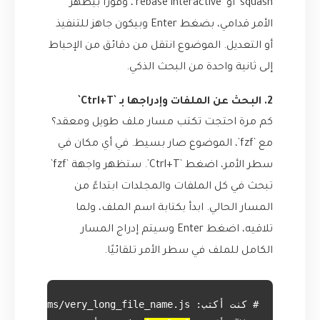
squash` أو `rebase interactive`، وفورًا بيظهر
الأمر قدامي، بضغط Enter وبيكون جاهز للتنفيذ
أو التعديل. الموضوع انتقل من دقائق من الإحباط
إلى ثانية واحدة من البحث الذكي.
2. البحث عن الملفات وإدراجها بـ `Ctrl+T`
كم مرة احتجت تكتب مسار ملف طويل ومعقد؟
مع `fzf`، الموضوع صار بسيط. في أي مكان في
سطر الأمر، اضغط `Ctrl+T`. ستظهر واجهة `fzf`
تبحث في كل الملفات والمجلدات ابتداءً من
المسار الحالي. ابدأ بكتابة اسم الملف، ولما
تلاقيه، اضغط Enter وسيتم إدراج المسار
الكامل للملف في سطر الأمر تلقائيًا.