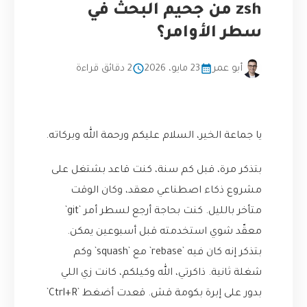
zsh من جحيم البحث في
سطر الأوامر؟
أبو عمر
23 مايو، 2026
2 دقائق قراءة
يا جماعة الخير، السلام عليكم ورحمة الله وبركاته.
بتذكر مرة، قبل كم سنة، كنت قاعد بشتغل على
مشروع ذكاء اصطناعي معقد، وكان الوقت
متأخر بالليل. كنت بحاجة أرجع لسطر أمر `git`
معقّد شوي استخدمته قبل أسبوعين يمكن.
بتذكر إنه كان فيه `rebase` مع `squash` وكم
شغلة ثانية. ذاكرتي، الله وكيلكم، كانت زي اللي
بدور على إبرة بكومة قش. قعدت أضغط `Ctrl+R`