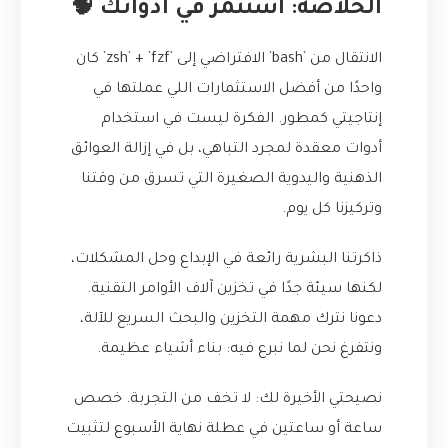
الخلاصة: استثمر في أدواتك 🧠
الانتقال من `bash` الافتراضي إلى `zsh` + `fzf` كان
واحدًا من أفضل الاستثمارات اللي عملتها في
إنتاجيتي كمطور. الفكرة ليست في استخدام
أدوات معقدة لمجرد التباهي، بل في إزالة العوائق
الذهنية واليدوية الصغيرة التي تسرق من وقتنا
وتركيزنا كل يوم.
ذاكرتنا البشرية رائعة في الإبداع وحل المشكلات،
لكنها سيئة جدًا في تخزين آلاف الأوامر التقنية.
دعونا نترك مهمة التخزين والبحث السريع للآلة،
ونتفرغ نحن لما نبرع فيه: بناء أشياء عظيمة.
نصيحتي الأخيرة لك: لا تخف من التجربة. خصص
ساعة أو ساعتين في عطلة نهاية الأسبوع لتثبيت