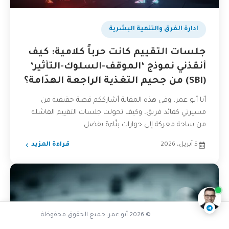
ادارة الفرق والتنمية البشرية
جلسات التقييم كانت حرباً كلامية: كيف
أنقذني نموذج ‘الموقف-السلوك-التأثير’
(SBI) من جحيم التغذية الراجعة الهدّامة؟
أنا أبو عمر، وفي هذه المقالة أشارككم قصة حقيقية من
مسيرتي كقائد فريق، وكيف تحولت جلسات التقييم الفاشلة
من ساحة معركة إلى حوارات بنّاءة بفضل...
5 أبريل، 2026
قراءة المزيد
كيف نعزز علامتنا التجارية
ناقشنا على تليجرام
@AbuOmarTech_bot
© 2026 أبو عمر. جميع الحقوق محفوظة.