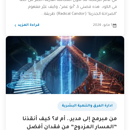
في عالم البرمجة، قد تكون المجاملة الفارغة أخطر من خطأ
في الكود. هذه قصتي كـ "أبو عمر"، وكيف غيّر مفهوم
"الصراحة الجذرية" (Radical Candor) طريقة...
1 مايو، 2026
قراءة المزيد
ادارة الفرق والتنمية البشرية
من مبرمج إلى مدير.. أم لا؟ كيف أنقذنا
“المسار المزدوج” من فقدان أفضل