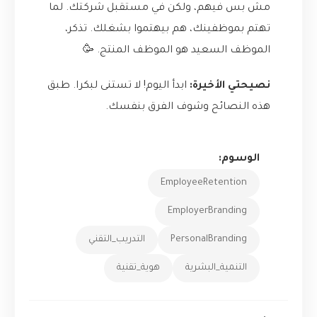
مش بس فيهم، ولكن في مستقبل شركتك. لما
تهتم بموظفينك، هم بيهتموا بشغلك. تذكر،
الموظف السعيد هو الموظف المنتج. 🥳
نصيحتي الأخيرة:
ابدأ اليوم! لا تستنى لبكرا. طبق
هذه النصائح وشوف الفرق بنفسك.
الوسوم:
EmployeeRetention
EmployerBranding
PersonalBranding
التدريب_التقني
التنمية_البشرية
هوية_تقنية