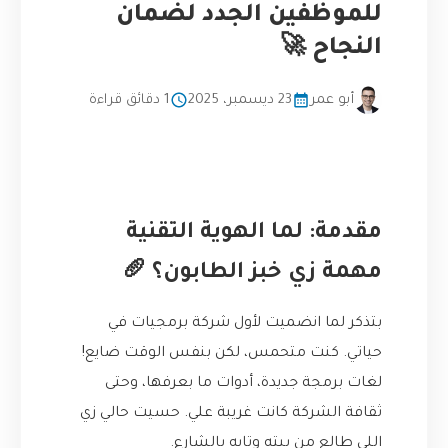
للموظفين الجدد لضمان
النجاح 🚀
أبو عمر
23 ديسمبر، 2025
1 دقائق قراءة
مقدمة: لما الهوية التقنية
مهمة زي خبز الطابون؟ 🥖
بتذكر لما انضميت لأول شركة برمجيات في
حياتي. كنت متحمس، لكن بنفس الوقت ضايع!
لغات برمجة جديدة، أدوات ما بعرفها، وحتى
ثقافة الشركة كانت غريبة علي. حسيت حالي زي
اللي طالع من بيته وتايه بالشارع.