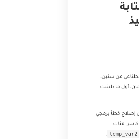
ابة
ذ
اصطناعي من سنين،
ان، أول ما بلشت
عن إصلاح خطأ برمجي
 كاسر. مئات
temp_var2
.