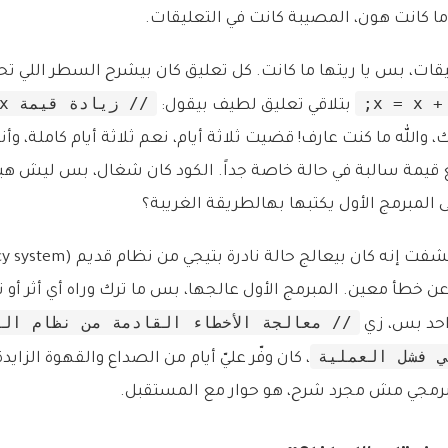
ا كانت هون، المصيبة كانت في التعليقات.
يقات، بس يا ريتها ما كانت. كل تعليق كان بيشرح السطر اللي ت
x = x + 
// زيادة قيمة x بمقدار واحد
بتلاقي تعليق لطيف بيقول:
رك، والله ما كنت عارف! قضيت ثلاثة أيام، نعم ثلاثة أيام كاملة، و
ع قيمة سالبة في حالة خاصة جداً. الكود كان شغال، بس ليش 
المبرمج الأول يكتبها بهالطريقة الغريبة؟
عن خطأ معين. المبرمج الأول عالجها، بس ما ترك وراه أي أثر أو ت
// معالجة الأخطاء القادمة من نظام ال
احد بس، زي
ي فشل العملية
، كان وفّر عليّ أيام من الصداع والقهوة الزاي
لبرمجي مش مجرد شرح، هو حوار مع المستقبل.