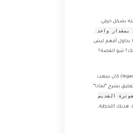
حته بشكل حرفي.
.
أنا بحاول أفهم ليش
هيك؟ شو القصة؟
بعد حفر وتنقيب، اكتشفت إنه كان بيعالج حالة نادرة بتيجي من نظام قديم (legacy system) كان بيبعت
عليق يشرح “لماذا”.
فوترة القديم
دة. هذيك اللحظة،