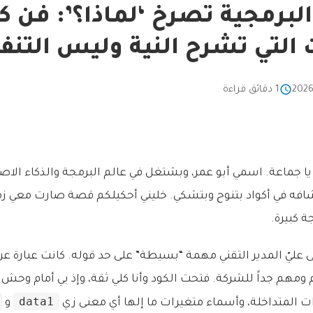
برمجية تصرخ ‘لماذا؟’: فن كت
 التي تشرح النية وليس التنفي
1 دقائق قراءة
م يا جماعة. اسمي أبو عمر، وبشتغل في عالم البرمجة والذكاء ال
افه في أكواد بتنوح وبتشكي. خليني أحكيلكم قصة صارت معي زم
 كبيرة.
مى عليّ المدير التقني مهمة “بسيطة” على حد قوله. كانت عبارة 
ديم ومهم جداً للشركة. فتحت الكود وأنا كلي ثقة، وإذ بي أمام وحش
data1
 المتداخلة، وأسماء متغيرات ما إلها أي معنى زي
و