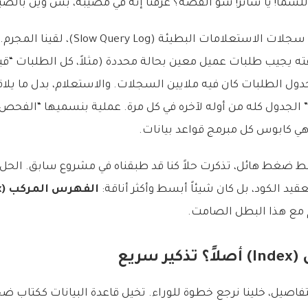
 للسما! يا ساتر! شو القصة؟ عرفنا إنه في مصيبة، بس وين بالض
بعد غوص عميق في سجلات الاستعلامات البطيئة 
 يجيب طلبات عميل معين بحالة محددة (مثلاً، كل الطلبات “قيد
؟ جدول الطلبات كان فيه ملايين السجلات. والاستعلام، بدل ما يلاقي
الجدول كله من أوله لآخره في كل مرة. عملية بنسميها “الفحص 
 ضغط هائل، تذكرت حلاً كنا قد طبقناه في مشروع سابق. الحل 
قيد الكود، بل كان شيئاً أبسط وأكثر أناقة:
الفهرس المركب (Composite Index)
مع هذا البطل الصامت.
 سريع
اصيل، خلينا نرجع خطوة للوراء. تخيل قاعدة البيانات ككتاب ضخم 