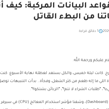
عد البيانات المركبة: كيف أ
نا من البطء القاتل
1 دقائق قراءة
ام عليكم ورحمة الله.
ارح. كانت ليلة خميس، والكل بستعد لعطلة نهاية الأسبوع. كنت 
اللي ما إله طعم من كثر الشغل، وفجأة… بدأت التنبيهات توص
”، “طلبات الشراء لا تتم!”، “الزبائن بشتكوا!”.
فتحنا لوحة المراقبة (Dashboard)، وشفنا مؤ