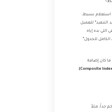
بط؟
(Slow Query Log)، لقينا المجرم. استعلام بسيط،
 التنفيذ” للعميل
 اللي بده إياه
الكامل للجدول”
ما كان إضافة
.
جداً، مثلاً