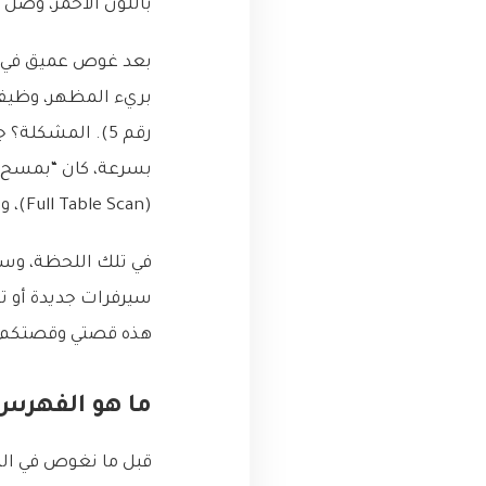
باللون الأحمر، وصل
بريء المظهر، وظيفته
رقم 5). المشكلة
بسرعة، كان “بمسح” 
(Full Table Scan)، وهي كابوس كل مبرمج قواعد بيانات.
في تلك اللحظة، وسط
سيرفرات جديدة أو تع
هذه قصتي وقصتكم 
ما هو الفهرس (Index) أصلاً؟ تذكير
قبل ما نغوص في التف