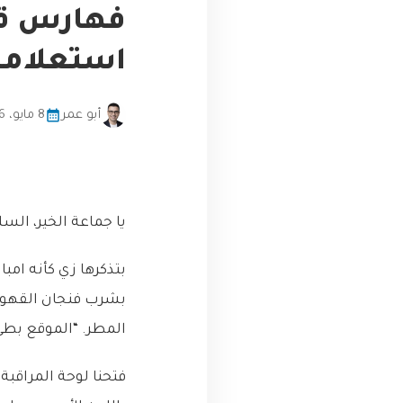
فهارس قوا
استعلامات
أبو عمر
8 مايو، 2026
يا جماعة الخير، السل
بتذكرها زي كأنه امب
بشرب فنجان القهوة 
المطر. “الموقع بطيء!