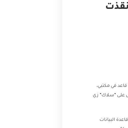
نقذت
قاعد في مكتبي،
ل على “سلاك” زي
شر استخدام المعالج (CPU) في سيرفر قاعدة البيانات