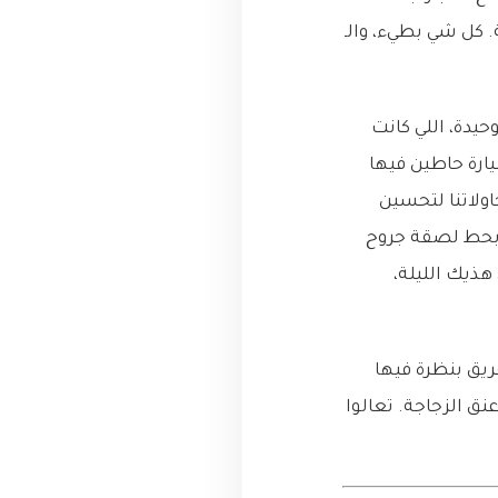
. كل شي بطيء، والـ
شعور العجز في هذيك اللحظة كان قاتل. قاعدة بياناتنا الـ PostgreSQL الوحيدة، اللي كانت
وخصم عنيد. كانت زي سيارة حاطين فيها
ولاتنا لتحسين
رد (Vertical Scaling) كانت زي اللي بحط لصقة جروح
هذيك الليلة،
فريق بنظرة فيها
ق الزجاجة. تعالوا