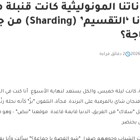
ناتنا المونوليثية كانت قنبلة 
كيف أنقذنا ‘التقسيم’ (g
جة؟
2 دقائق قراءة
حة، كانت ليلة خميس، والكل يستعد لنهاية الأسبوع. أنا كنت في ال
 شاي بالمرمية على البرندة. فجأة، التلفون “بزّ” كأنه نحلة زنّا
ل “سلاك” من الفريق، الدنيا قايمة قاعدة. موقعنا “نبض” – وهو 
ن يحتضر.
الشباب وجوههم صفرا. “شو القصة يا جماعة؟” سألت وأنا بفتح