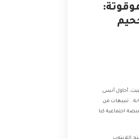
موقوتة:
Shardin) من جحيم
بيت، أحاول أنسى
نة.. تنبيهات من
منصة اجتماعية كنا
 اللابتوب.