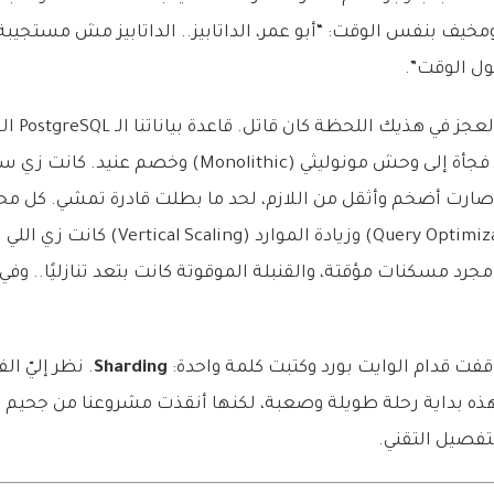
خيف بنفس الوقت: “أبو عمر، الداتابيز.. الداتابيز مش مستجيبة
الله وكيلكم، 
فخرنا وقوتنا، تحولت فجأة إلى وحش مونوليثي (Monolithic) 
وصارت أضخم وأثقل من اللازم، لحد ما بطلت قادرة تمشي. كل محا
الاستعلامات (Query Optimization) وزيادة الموا
جرد مسكنات مؤقتة، والقنبلة الموقوتة كانت بتعد تنازليًا.. وفي 
ت قدام الوايت بورد وكتبت كلمة واحدة:
Sharding
. نظر إليّ ال
ذه بداية رحلة طويلة وصعبة، لكنها أنقذت مشروعنا من جحيم عن
تفصيل التقني.