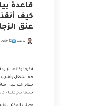
قاعدة بيا
عنق الزجا
أبو عمر
12 مايو، 2026
أذكرها وكأنها البار
هم الشغل وأشرب فنجان
نظام المراقبة، رسائ
نبنيها بدم قلبنا – كا
وصلت المكتب، لقيت 