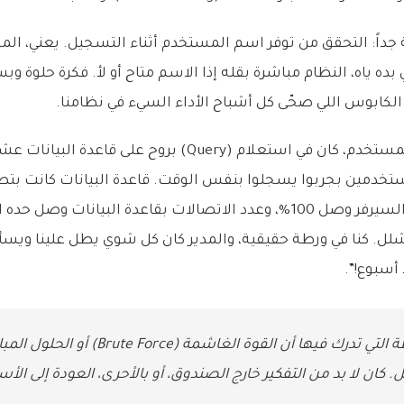
 جداً: التحقق من توفر اسم المستخدم أثناء التسجيل. يعني، ا
ده ياه، النظام مباشرة بقله إذا الاسم متاح أو لأ. فكرة حلوة 
لكابوس اللي صحّى كل أشباح الأداء السيء في نظامنا.
مع كل حرف بكتبه المستخدم، كان في استعلام (Query) بروح عل
تخدمين بجربوا يسجلوا بنفس الوقت. قاعدة البيانات كانت بتصر
المعالج (CPU) تبع السيرفر وصل 100%، وعدد الاتصالات بقاعدة البيانات 
لل. كنا في ورطة حقيقية، والمدير كان كل شوي يطل علينا ويسأ
أسبوع!”.
كانت تلك اللحظة التي تدرك فيها أن القوة الغاشمة 
ل. كان لا بد من التفكير خارج الصندوق، أو بالأحرى، العودة إلى الأ