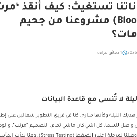
ناتنا تستغيث: كيف أنقذ ‘مر
(Bloom Filter) مشروعنا من جحيم
مات؟
1 دقائق قراءة
ليلة لا تُنسى مع قاعدة البيانات
كر هذيك الليلة وكأنها مبارح. كنا في فريق التطوير شغالين على إ
 واصل للسما. كل اشي كان ماشي تمام، التصميم “مرتب”، والو
تبار الضغط (Stress Testing)، وهنا بدأت المأساة.