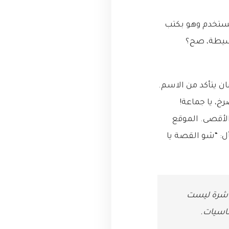
لمستخدم وهو بكتب
وبسيطة، صح؟
ى قاعدة البيانات عشان يتأكد من الاسم.
خ، يا جماعة!
وصل حده الأقصى. الموقع
ل: “شو القصة يا
(Brute Force) أو الحلول المباشرة ليست
ساسيات.