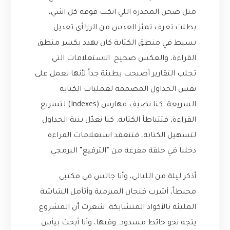
مثل صحن المجدرة اللي انكب فوقه كل اشي،
بطلت تعرف تميّز العدس من الرز! أي تعديل
بسيط في منطق الكتابة كان يهدد بكسر منطق
القراءة، والعكس صحيح. الاستعلامات التي
تجلب التقارير أصبحت بطيئة جداً لأنها تعمل على
نفس الجداول المصممة لعمليات الكتابة
السريعة. كنا نضيف فهارس (Indexes) لتسريع
القراءة، فتتباطأ الكتابة. كنا نعدّل بنية الجداول
لتسهيل الكتابة، فتتعقد استعلامات القراءة.
دخلنا في حلقة مفرغة من “الترقيع” البرمجي.
أذكر ليلة من الليالي، وأنا جالس في مكتبي
محبطاً، أشرب فنجان الميرمية وأتأمل الشاشة
المليئة بالأكواد المتشابكة. شعرت أن المشروع
يتجه نحو حائط مسدود. وقتها، وأنا أبحث بيأس