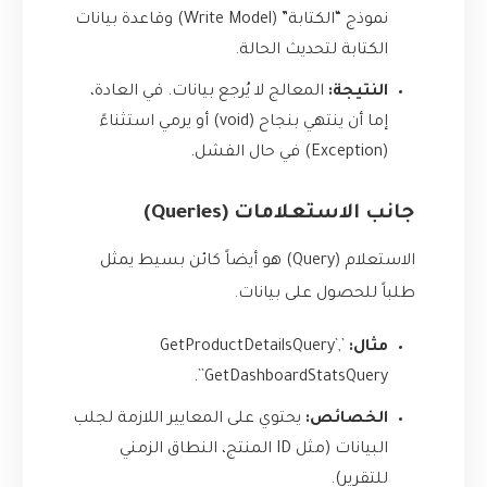
نموذج “الكتابة” (Write Model) وقاعدة بيانات
الكتابة لتحديث الحالة.
النتيجة:
المعالج لا يُرجع بيانات. في العادة،
إما أن ينتهي بنجاح (void) أو يرمي استثناءً
(Exception) في حال الفشل.
جانب الاستعلامات (Queries)
الاستعلام (Query) هو أيضاً كائن بسيط يمثل
طلباً للحصول على بيانات.
مثال:
`GetProductDetailsQuery`,
`GetDashboardStatsQuery`.
الخصائص:
يحتوي على المعايير اللازمة لجلب
البيانات (مثل ID المنتج، النطاق الزمني
للتقرير).