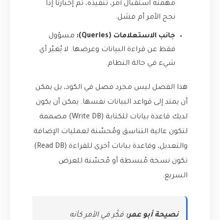
مهمته استقبال أمر، تنفيذه، ثم إخبارنا إذا
نجح الأمر أم فشل.
جانب الاستعلامات (Queries):
مسؤول
فقط عن قراءة البيانات وعرضها. لا يُغيّر أي
شيء في حالة النظام.
هذا الفصل ليس مجرد فصل في الكود، بل يمكن
أن يمتد إلى قواعد البيانات نفسها. يمكن أن يكون
لديك قاعدة بيانات للكتابة (Write DB) مصممة
لتكون عالية التناسق ومُحسّنة لعمليات الإضافة
والتعديل، وقاعدة بيانات أخرى للقراءة (Read DB)
تكون نسخة مُبسطة أو مُحسّنة للعرض
السريع.
نصيحة أبو عمر:
فكّر في الأمر كأنه