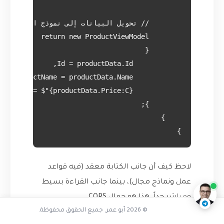
}

ما هو نمط CQRS برأيك
ناقشنا على تليجرام
@AbuOmarTech_bot
لاحظ كيف أن جانب الكتابة معقد (فيه قواعد
عمل ونماذج مجال)، بينما جانب القراءة بسيط
ومباشر جداً. هذا هو جمال CQRS.
© 2026 أبو عمر. جميع الحقوق محفوظة.