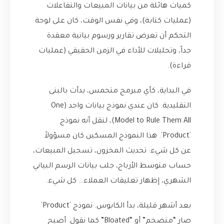
كميات هائلة من بيانات المبيعات والتفاعلات
(عمليات كتابة)، وفي نفس الوقت، كان على لوحة
التحكم أن تعرض تقارير ورسوم بيانية معقدة
جداً، وتحليلات للأداء في الزمن الحقيقي (عمليات
قراءة).
في البداية، كأي مبرمج متحمس، بدأت بالبنى
التقليدية. كان عندي نموذج بيانات واحد (One
Model to Rule Them All)، لنقل أنه نموذج
`Product`. هذا النموذج المسكين كان مسؤولاً
عن كل شيء: تحديث المخزون، تسجيل المبيعات،
حساب متوسط الأرباح، جلب بيانات الرسم البياني
الشهري، إظهار تعليقات العملاء… كل شيء.
بعد أشهر قليلة، بدأ الكابوس. نموذج `Product`
صار “متضخم” أو “Bloated” كما نقول. أصبح