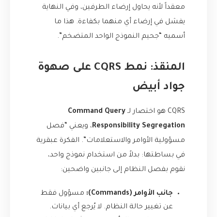
معقداً لأنه يحاول إرضاء الطرفين، وفي النهاية
يفشل في إرضاء أي منهما بكفاءة. هذا ما
أسميه “جحيم النموذج الواحد المتضخم”.
المنقذ: نمط CQRS على صهوة
جواد أبيض
CQRS هو اختصار لـ
Command Query
Responsibility Segregation
، ويعني “فصل
مسؤولية الأوامر والاستعلامات”. الفكرة عبقرية
في بساطتها: بدلاً من استخدام نموذج واحد،
نقوم بفصل النظام إلى جانبين واضحين:
جانب الأوامر (Commands):
مسؤول فقط
عن تغيير حالة النظام. لا يُرجع أي بيانات.