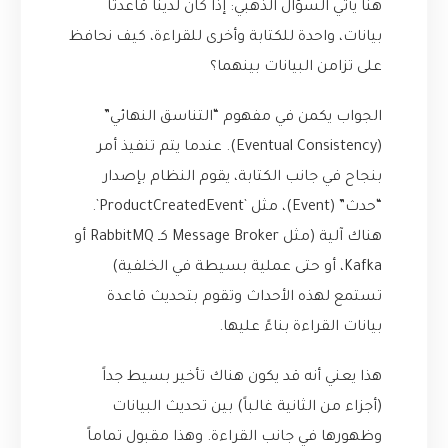
هنا يأتي السؤال الذهبي: إذا كان لدينا قاعدتا
بيانات، واحدة للكتابة وأخرى للقراءة، كيف نحافظ
على تزامن البيانات بينهما؟
الجواب يكمن في مفهوم “التناسق النهائي”
(Eventual Consistency). عندما يتم تنفيذ أمر
بنجاح في جانب الكتابة، يقوم النظام بإصدار
“حدث” (Event)، مثل `ProductCreatedEvent`.
هناك آلية (مثل Message Broker كـ RabbitMQ أو
Kafka، أو حتى عملية بسيطة في الخلفية)
تستمع لهذه الأحداث وتقوم بتحديث قاعدة
بيانات القراءة بناءً عليها.
هذا يعني أنه قد يكون هناك تأخير بسيط جداً
(أجزاء من الثانية غالباً) بين تحديث البيانات
وظهورها في جانب القراءة. وهذا مقبول تماماً