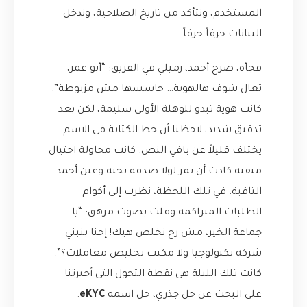
المستخدم، ونتأكد من تاريخ الصلاحية، وندخل
البيانات حرفاً حرفاً.
فجأة، صرخ أحمد، زميلي في الفريق: “أبو عمر،
تعال شوف هالهوية… حاسسها مش مزبوطة”.
كانت هوية تبدو للوهلة الأولى سليمة، لكن بعد
تدقيق شديد، لاحظنا أن خط الكتابة في الاسم
يختلف قليلاً عن باقي النص. كانت محاولة احتيال
متقنة كادت أن تمر لولا صدفة بحتة وعين أحمد
الثاقبة. في تلك اللحظة، نظرت إلى أكوام
الطلبات المتراكمة وقلت بصوت مرهق: “يا
جماعة الخير، مش رح نخلص هيك! إحنا بنبني
شركة تكنولوجيا ولا مكتب تخليص معاملات؟”.
كانت تلك الليلة هي نقطة التحول التي أجبرتنا
على البحث عن حل جذري، حل اسمه
eKYC
.