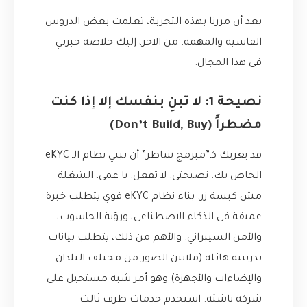
بعد أن مررنا بهذه التجربة، تعلمت بعض الدروس
القاسية والمهمة. من الآخر، إليك خلاصة خبرتي
في هذا المجال:
نصيحة 1: لا تبنِ بنفسك إلا إذا كنت
مضطراً (Don’t Build, Buy)
قد يغريك كـ”مبرمج شاطر” أن تبني نظام الـ eKYC
الخاص بك. نصيحتي: لا تفعل. يا عمي، الشغلة
مش كبسة زر. بناء نظام eKYC قوي يتطلب خبرة
عميقة في الذكاء الاصطناعي، ورؤية الحاسوب،
والأمن السيبراني. والأهم من ذلك، يتطلب بيانات
تدريبية هائلة (ملايين الصور من مختلف البلدان
والإضاءات والأجهزة) وهو أمر شبه مستحيل على
شركة ناشئة. استخدم خدمات طرف ثالث