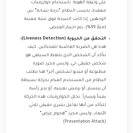
على وثيقة الهوية. باستخدام خوارزميات
معقدة، يحسب النظام “درجة تشابه” بين
الوجهين. إذا كانت النتيجة فوق عتبة معينة
(مثلاً 99%)، يتم اجتياز الفحص.
التحقق من الحيوية (Liveness Detection):
هذه هي الضربة القاضية للمحتالين. كيف
نتأكد أن الشخص الذي يلتقط السيلفي هو
شخص حقيقي حي، وليس مجرد صورة
مطبوعة أو فيديو لشخص آخر؟ هنا يطلب
النظام من المستخدم القيام بحركة بسيطة:
أن يبتسم، أو يرمش بعينيه، أو يدير رأسه
يميناً ويساراً. تحلل الخوارزميات هذه الحركة
للتأكد من أنها تفاعل بشري حقيقي ثلاثي
الأبعاد، وليس مجرد “هجوم عرض”
(Presentation Attack).