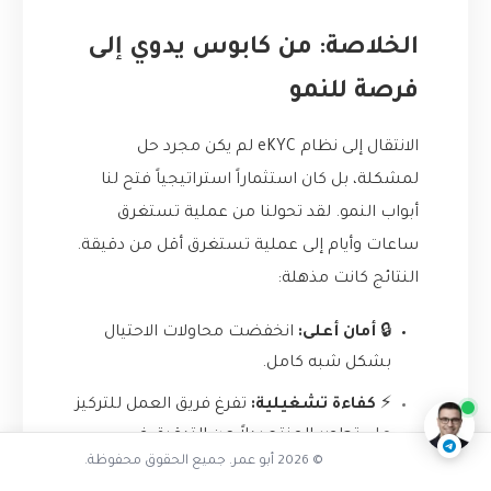
الخلاصة: من كابوس يدوي إلى
فرصة للنمو
الانتقال إلى نظام eKYC لم يكن مجرد حل
لمشكلة، بل كان استثماراً استراتيجياً فتح لنا
أبواب النمو. لقد تحولنا من عملية تستغرق
ساعات وأيام إلى عملية تستغرق أقل من دقيقة.
النتائج كانت مذهلة:
تفاعل مع الذكاء الاصطناعي
🔒
أمان أعلى:
انخفضت محاولات الاحتيال
بشكل شبه كامل.
ناقشنا على تليجرام
@AbuOmarTech_bot
⚡️
كفاءة تشغيلية:
تفرغ فريق العمل للتركيز
على تطوير المنتج بدلاً من التدقيق في
© 2026 أبو عمر. جميع الحقوق محفوظة.
الهويات.