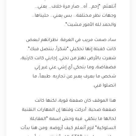
أتلعثم: “إحم… آه… صار مرة خلاف… يعني…
وجهات نظر مختلفة… بس يعني… حليناها…
والحمد لله الأمور مشيت”.
ساد صمت مريب في الغرفة. نظراتهم لبعض
كانت كفيلة إنها تحكيلي “شكراً، بنتصل فيك”.
شعرت بالأرض تهتز من تحتي. إجابتي كانت كارثية،
فضفاضة، وما بتحكي أي إشي عني غير إني
شخص ما بعرف يعبر عن تجاربه. طبعاً، ما
اتصلوا فيي.
هذا الموقف كان صفعة قوية، لكنها كانت
صفعة صحية. أدركت وقتها إن المهارات التقنية
لحالها ما بتكفي. فيه وحش اسمه “المقابلة
السلوكية” لازم أتعلم كيف أروضه. ومن هنا بدأت