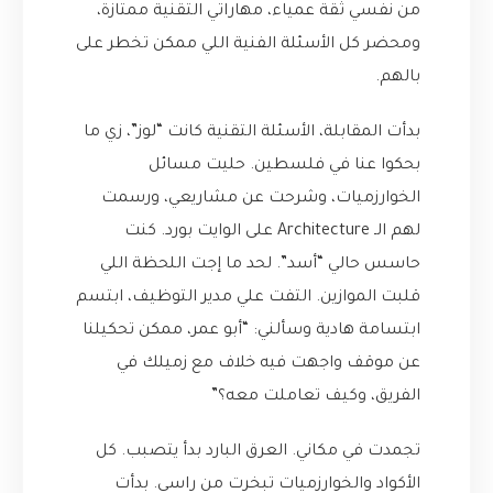
من نفسي ثقة عمياء، مهاراتي التقنية ممتازة،
ومحضر كل الأسئلة الفنية اللي ممكن تخطر على
بالهم.
بدأت المقابلة، الأسئلة التقنية كانت “لوز”، زي ما
بحكوا عنا في فلسطين. حليت مسائل
الخوارزميات، وشرحت عن مشاريعي، ورسمت
لهم الـ Architecture على الوايت بورد. كنت
حاسس حالي “أسد”. لحد ما إجت اللحظة اللي
قلبت الموازين. التفت علي مدير التوظيف، ابتسم
ابتسامة هادية وسألني: “أبو عمر، ممكن تحكيلنا
عن موقف واجهت فيه خلاف مع زميلك في
الفريق، وكيف تعاملت معه؟”
تجمدت في مكاني. العرق البارد بدأ يتصبب. كل
الأكواد والخوارزميات تبخرت من راسي. بدأت