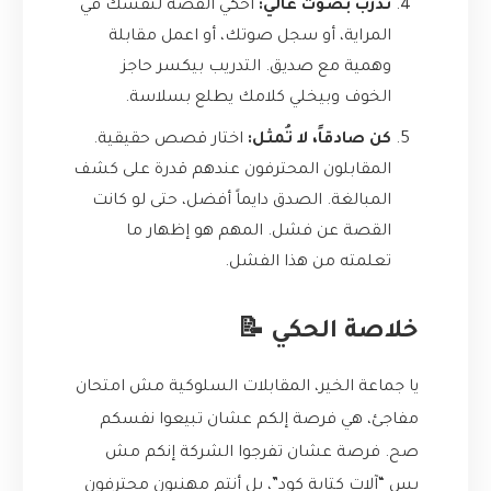
تدرب بصوت عالي:
احكي القصة لنفسك في
المراية، أو سجل صوتك، أو اعمل مقابلة
وهمية مع صديق. التدريب بيكسر حاجز
الخوف وبيخلي كلامك يطلع بسلاسة.
كن صادقاً، لا تُمثل:
اختار قصص حقيقية.
المقابلون المحترفون عندهم قدرة على كشف
المبالغة. الصدق دايماً أفضل، حتى لو كانت
القصة عن فشل. المهم هو إظهار ما
تعلمته من هذا الفشل.
خلاصة الحكي 📝
يا جماعة الخير، المقابلات السلوكية مش امتحان
مفاجئ، هي فرصة إلكم عشان تبيعوا نفسكم
صح. فرصة عشان تفرجوا الشركة إنكم مش
بس “آلات كتابة كود”، بل أنتم مهنيون محترفون