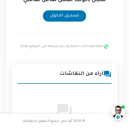
سجل دخولك لعمل نقاش تفاعلي
تسجيل الدخول
كافة المحادثات خاصة ولا يتم عرضها على الموقع نهائياً
آراء من النقاشات
تفاعل مع الذكاء الاصطناعي
ناقشنا على تليجرام
@AbuOmarTech_bot
© 2026 أبو عمر. جميع الحقوق محفوظة.