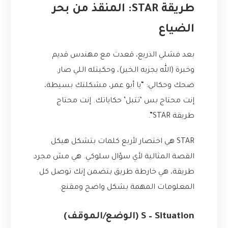
طريقة STAR: المنقذ من بحر
الضياع
بعد فشلي الذريع، قعدت مع مهندس قديم
وخبرة (الله يجزيه الخير)، وحكيتله اللي صار.
ضحك وحكالي: “يا أبو عمر، مشكلتك بسيطة،
إنت محتاج بس ‘تتبل’ حكاياتك. إنت محتاج
طريقة STAR”.
STAR هي اختصار لأربع كلمات بتشكل هيكل
القصة المثالية لأي سؤال سلوكي. هي مش مجرد
طريقة، هي خارطة طريق بتضمن إنك توصل كل
المعلومات المهمة بشكل واضح ومقنع.
S – Situation (الوضع/الموقف)