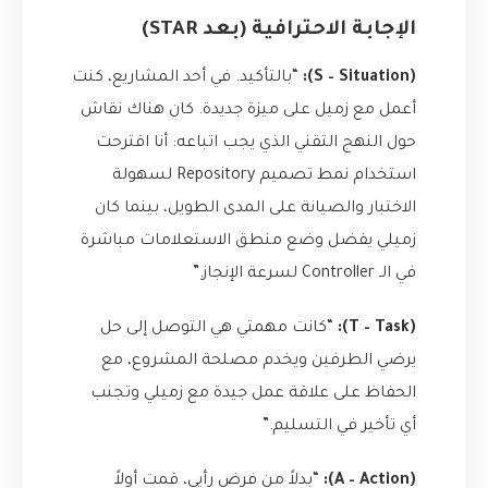
الإجابة الاحترافية (بعد STAR)
(S – Situation):
“بالتأكيد. في أحد المشاريع، كنت
أعمل مع زميل على ميزة جديدة. كان هناك نقاش
حول النهج التقني الذي يجب اتباعه: أنا اقترحت
استخدام نمط تصميم Repository لسهولة
الاختبار والصيانة على المدى الطويل، بينما كان
زميلي يفضل وضع منطق الاستعلامات مباشرة
في الـ Controller لسرعة الإنجاز.”
(T – Task):
“كانت مهمتي هي التوصل إلى حل
يرضي الطرفين ويخدم مصلحة المشروع، مع
الحفاظ على علاقة عمل جيدة مع زميلي وتجنب
أي تأخير في التسليم.”
(A – Action):
“بدلاً من فرض رأيي، قمت أولاً