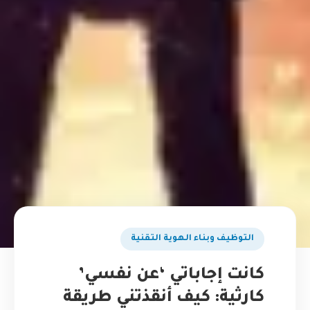
التوظيف وبناء الهوية التقنية
كانت إجاباتي ‘عن نفسي’
كارثية: كيف أنقذتني طريقة