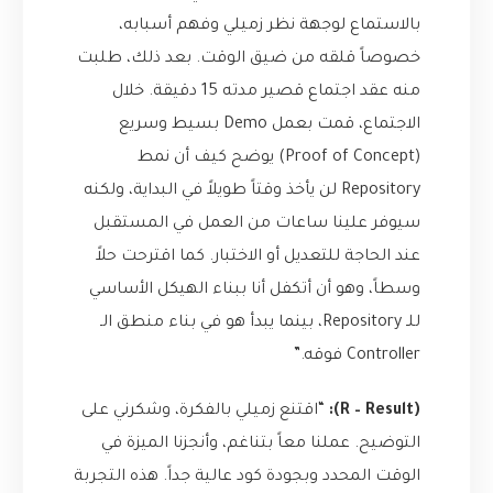
بالاستماع لوجهة نظر زميلي وفهم أسبابه،
خصوصاً قلقه من ضيق الوقت. بعد ذلك، طلبت
منه عقد اجتماع قصير مدته 15 دقيقة. خلال
الاجتماع، قمت بعمل Demo بسيط وسريع
(Proof of Concept) يوضح كيف أن نمط
Repository لن يأخذ وقتاً طويلاً في البداية، ولكنه
سيوفر علينا ساعات من العمل في المستقبل
عند الحاجة للتعديل أو الاختبار. كما اقترحت حلاً
وسطاً، وهو أن أتكفل أنا ببناء الهيكل الأساسي
للـ Repository، بينما يبدأ هو في بناء منطق الـ
Controller فوقه.”
(R – Result):
“اقتنع زميلي بالفكرة، وشكرني على
التوضيح. عملنا معاً بتناغم، وأنجزنا الميزة في
الوقت المحدد وبجودة كود عالية جداً. هذه التجربة