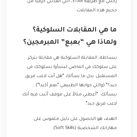
رحلتي مع طريقة STAR، اللي أنقذتني حرفياً من
جحيم هذه المقابلات.
ما هي المقابلات السلوكية؟
ولماذا هي “بعبع” المبرمجين؟
ببساطة، المقابلة السلوكية هي مقابلة بتركز
على سلوكك في الماضي ليتنبأوا بسلوكك في
المستقبل. بدل ما يسألك “هل أنت لاعب فريق
جيد؟” (واللي جوابها الطبيعي “نعم أكيد!”)…
بيسألك: “أعطني مثالاً على موقف أثبت فيه أنك
لاعب فريق جيد”.
الهدف هو الحصول على دليل ملموس على
مهاراتك الشخصية (Soft Skills):