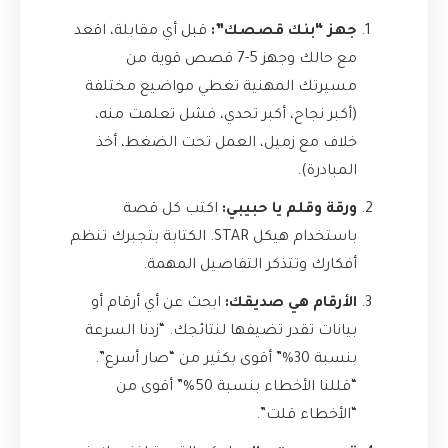
جهز “بنك قصصك”:
قبل أي مقابلة، اقعد
مع حالك وجهز 5-7 قصص قوية من
مسيرتك المهنية تغطي مواضيع مختلفة
(أكبر نجاح، أكبر تحدي، فشل تعلمت منه،
خلاف مع زميل، العمل تحت الضغط، أخذ
المبادرة).
ورقة وقلم يا حبيبي:
اكتب كل قصة
باستخدام هيكل STAR. الكتابة بتجبرك تنظم
أفكارك وتتذكر التفاصيل المهمة.
الأرقام هي صديقك:
ابحث عن أي أرقام أو
بيانات تقدر تضيفها لنتائجك. “زدنا السرعة
بنسبة 30%” أقوى بكثير من “صار أسرع”.
“قللنا الأخطاء بنسبة 50%” أقوى من
“الأخطاء قلت”.