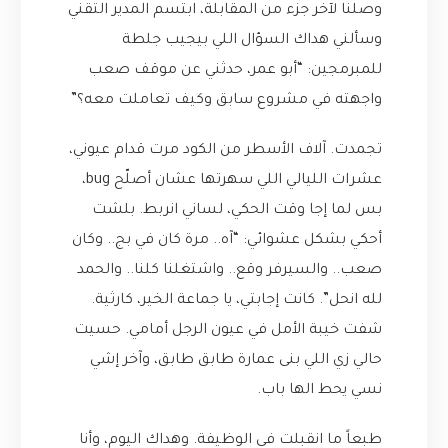
وصلنا لآخر جزء من المقابلة، ابتسم المدير التقني
وسألني هداك السؤال اللي بيجيب جلطة
للمبرمجين: “أبو عمر، حدثني عن موقف صعب
واجهته في مشروع سابق وكيف تعاملت معه؟”
تجمدت. آلاف الأسطر من الكود مرت قدام عيوني،
عشرات الليالي اللي سهرتها عشان أصلّح bug،
بس لما إجا وقت الحكي، لساني انربط. بلشت
أحكي بشكل عشوائي: “آه.. مرة كان في بج.. وكان
صعب.. والسيرفر وقع.. واشتغلنا كلنا.. والحمد
لله انحل”. كانت إجابتي، يا جماعة الخير، كارثية.
شفت خيبة الأمل في عيون الرجل أمامي. حسيت
حالي زي اللي بنى عمارة طابق طابق، وآخر إشي
نسي يحط الها باب.
طبعاً ما انقبلت في الوظيفة. وهداك اليوم، وأنا