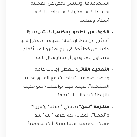
استخدمناها، وبننسى نحكي عن العملية
نفسها: كيف فكرنا، كيف تواصلنا، كيف
أخطأنا وتعلمنا.
الخوف من الظهور بمظهر الفاشل:
سؤال
“حدثني عن خطأ ارتكبته” بيخوفنا. بنفكر إنه لو
حكينا عن خطأ حقيقي، رح يعتبرونا غير أكفاء.
فبنحاول نلف وندور أو نختار مثال تافه.
التعميم القاتل:
بنعطي إجابات عامة
وفضفاضة مثل “تواصلت مع الفريق وحلينا
المشكلة”. طيب، كيف تواصلت؟ شو حكيت
بالزبط؟ شو كانت النتيجة؟
متلازمة “نحن”:
بنحكي “عملنا” و”قررنا”
و”نجحنا”. المقابِل بده يعرف “أنت” شو
عملت. بده يقيم مساهمتك أنت شخصياً.