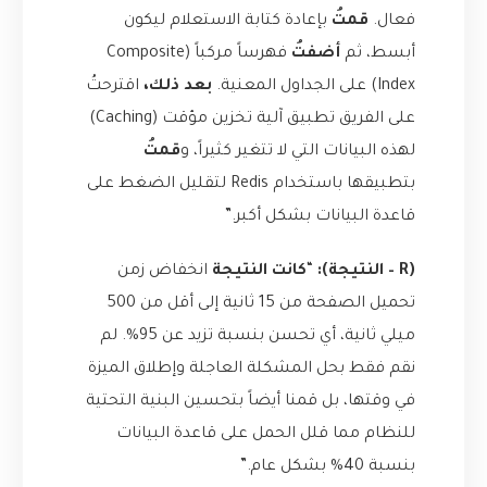
فعال.
قمتُ
بإعادة كتابة الاستعلام ليكون
أبسط، ثم
أضفتُ
فهرساً مركباً (Composite
Index) على الجداول المعنية.
بعد ذلك،
اقترحتُ
على الفريق تطبيق آلية تخزين مؤقت (Caching)
لهذه البيانات التي لا تتغير كثيراً، و
قمتُ
بتطبيقها باستخدام Redis لتقليل الضغط على
قاعدة البيانات بشكل أكبر.”
(R – النتيجة):
“
كانت النتيجة
انخفاض زمن
تحميل الصفحة من 15 ثانية إلى أقل من 500
ميلي ثانية، أي تحسن بنسبة تزيد عن 95%. لم
نقم فقط بحل المشكلة العاجلة وإطلاق الميزة
في وقتها، بل قمنا أيضاً بتحسين البنية التحتية
للنظام مما قلل الحمل على قاعدة البيانات
بنسبة 40% بشكل عام.”