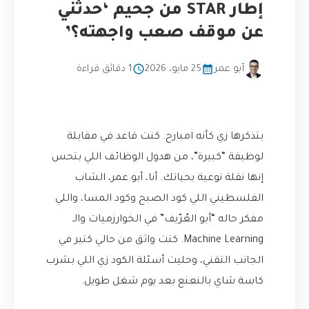
إطار STAR من جحيم ‘حدثني
عن موقف صعب واجهته؟’
أبو عمر
25 مايو، 2026
1 دقائق قراءة
بتذكرها زي كأنه امبارح. كنت قاعد في مقابلة
لوظيفة “كبيرة”، من هدول الوظائف اللي بتحس
إنها نقلة نوعية بحياتك. أنا، أبو عمر، الشاب
الفلسطيني اللي كود الصبح وكود المسا، واللي
مفكر حاله “أبو العُرّيف” في الخوارزميات والـ
Machine Learning. كنت واثق من حالي كتير في
الجانب التقني، وحليت أسئلة الكود زي اللي بشرب
كاسة شاي بالنعنع بعد يوم شغل طويل.