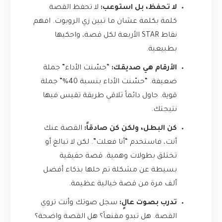
لا تحفظ، بل استوعب:
لا تحفظ القصة
كلمة بكلمة عشان ما تبين زي الروبوت. افهم
نقاط STAR الأربعة لكل قصة، واحكيها
بطبيعية.
الأرقام هي صديقك:
“حسّنت الأداء” جملة
ضعيفة. “حسّنت الأداء بنسبة 40%” جملة
قوية. حاول دائماً تلاقي طريقة تقيس فيها
نتيجتك.
كن البطل، ولكن كن صادقاً:
القصة عنك
أنت، فاستخدم “أنا فعلت”. لكن لا تبالغ أو
تختلق بطولات وهمية. قصة حقيقية
بسيطة عن مشكلة تم حلها بذكاء أفضل
ألف مرة من قصة خيالية عظيمة.
تدرب بصوت عالٍ:
سجل صوتك وأنت تروي
القصة. هل تبدو مقنعاً؟ هل القصة واضحة؟