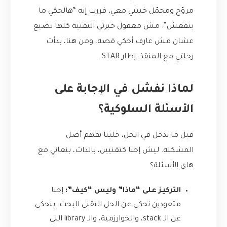
مروّح ومحمّل خيبتي معي، قررت إنه “هالحكي ما
بنفعش”. مش معقول خبرتي التقنية كلها تضيع
عشان مش عارف أحكي قصة. ومن هنا، بدأت
رحلتي مع المنقذ: إطار STAR.
لماذا نفشل في الإجابة على
الأسئلة السلوكية؟
قبل ما ندخل في الحل، خلينا نفهم أصل
المشكلة. ليش إحنا كتقنيين، بالذات، بنعاني مع
هاي الأسئلة؟
التركيز على “ماذا” وليس “كيف”:
إحنا
متعودين نحكي عن الحل التقني البحت. بنحكي
عن الـ stack، والخوارزمية، والـ library اللي