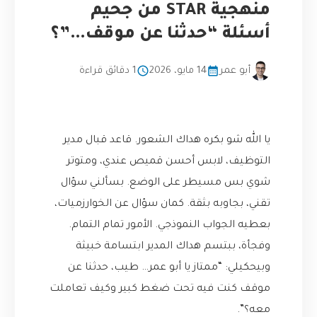
منهجية STAR من جحيم
أسئلة “حدثنا عن موقف…”؟
أبو عمر
14 مايو، 2026
1 دقائق قراءة
يا الله شو بكره هداك الشعور. قاعد قبال مدير
التوظيف، لابس أحسن قميص عندي، ومتوتر
شوي بس مسيطر على الوضع. بسألني سؤال
تقني، بجاوبه بثقة. كمان سؤال عن الخوارزميات،
بعطيه الجواب النموذجي. الأمور تمام التمام.
وفجأة، ببتسم هداك المدير ابتسامة خبيثة
وبيحكيلي: “ممتاز يا أبو عمر… طيب، حدثنا عن
موقف كنت فيه تحت ضغط كبير وكيف تعاملت
معه؟”.