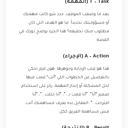
T – Task (المهمة)
بعد ما وصفت الموقف، حدد شو كانت مهمتك
أو مسؤوليتك تحديداً. ما هو الهدف اللي كان
مطلوب منك تحقيقه؟ هذا الجزء بوضح دورك في
القصة.
A – Action (الإجراء)
هذا هو قلب الإجابة وجوهرها. هون لازم تحكي
بالتفصيل عن الخطوات اللي *أنت* قمت فيها
لحل المشكلة أو إنجاز المهمة. ركز على استخدام
ضمير “أنا”. “أنا قمت بـ…”، “أنا حللت…”، “أنا
اقترحت…”. المقابِل بده يعرف مساهمتك أنت،
مش مساهمة الفريق ككل.