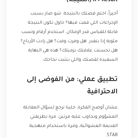
R – Result (النتيجة)
أخيراً، اختم قصتك بالنتيجة. شو صار بسبب
الإجراءات اللي قمت فيها؟ حاول تكون النتيجة
قابلة للقياس قدر الإمكان. استخدم أرقام ونسب
مئوية إذا بتقدر. هل وفرت وقت؟ هل زادت الأرباح؟
هل تحسنت علاقتك بزميلك؟ هذه هي النهاية
السعيدة لقصتك واللي بتثبت نجاحك.
تطبيق عملي: من الفوضى إلى
الاحترافية
عشان أوضح الفكرة، خلينا نرجع لسؤال المقابلة
المشؤوم ونجاوب عليه مرتين: مرة بطريقتي
القديمة العشوائية، ومرة باستخدام منهجية
STAR.