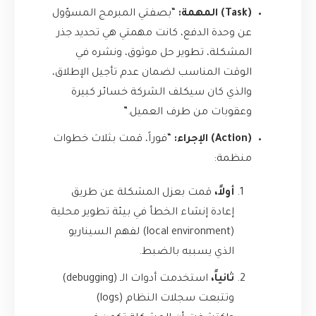
(Task) المهمة:
“بصفتي المبرمج المسؤول
عن وحدة الدفع، كانت مهمتي هي تحديد جذر
المشكلة، تطوير حل موثوق، ونشره في
الوقت المناسب لضمان عدم تأجيل الإطلاق،
والذي كان سيكلف الشركة خسائر كبيرة
وعقوبات من طرف العميل.”
(Action) الإجراء:
“فوراً، قمت بثلاث خطوات
منظمة:
أولاً،
قمت بعزل المشكلة عن طريق
إعادة إنشاء الخطأ في بيئة تطوير محلية
(local environment) لفهم السيناريو
الذي يسببه بالضبط.
ثانياً،
استخدمت أدوات الـ (debugging)
وتتبعت سجلات النظام (logs)