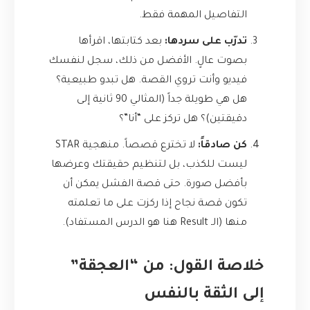
التفاصيل المهمة فقط.
تدرّب على سردها:
بعد كتابتها، اقرأها
بصوت عالٍ. الأفضل من ذلك، سجل لنفسك
فيديو وأنت تروي القصة. هل تبدو طبيعية؟
هل هي طويلة جداً (المثالي 90 ثانية إلى
دقيقتين)؟ هل تركز على “أنا”؟
كن صادقاً:
لا تخترع قصصاً. منهجية STAR
ليست للكذب، بل لتنظيم حقيقتك وعرضها
بأفضل صورة. حتى قصة الفشل يمكن أن
تكون قصة نجاح إذا ركزت على ما تعلمته
منها (الـ Result هنا هو الدرس المستفاد).
خلاصة القول: من “العجقة”
إلى الثقة بالنفس