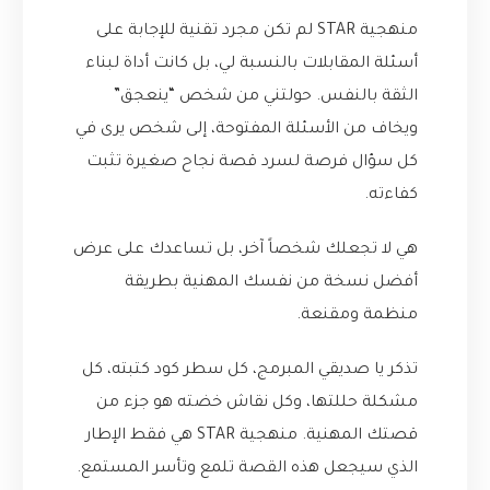
منهجية STAR لم تكن مجرد تقنية للإجابة على
أسئلة المقابلات بالنسبة لي، بل كانت أداة لبناء
الثقة بالنفس. حولتني من شخص “ينعجق”
ويخاف من الأسئلة المفتوحة، إلى شخص يرى في
كل سؤال فرصة لسرد قصة نجاح صغيرة تثبت
كفاءته.
هي لا تجعلك شخصاً آخر، بل تساعدك على عرض
أفضل نسخة من نفسك المهنية بطريقة
منظمة ومقنعة.
تذكر يا صديقي المبرمج، كل سطر كود كتبته، كل
مشكلة حللتها، وكل نقاش خضته هو جزء من
قصتك المهنية. منهجية STAR هي فقط الإطار
الذي سيجعل هذه القصة تلمع وتأسر المستمع.