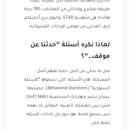
بالأحرى منهجية بسيطة لكن عبقرية، غيرت
طريقة تفكيري وإجاباتي في المقابلات 180 درجة.
هالأداة هي منهجية STAR، واليوم بدي أحكيلكم
كيف أنقذتني من فوضى الإجابات العشوائية.
لماذا نكره أسئلة “حدثنا عن
موقف…”؟
قبل ما نحكي عن الحل، خلينا نفهم أصل
المشكلة. هاي الأسئلة، اللي بسموها “الأسئلة
السلوكية” (Behavioral Questions)، مصممة
عشان تختبر مهاراتك الشخصية (Soft Skills)،
مش بس معرفتك التقنية. المقابِل ما بهمه
بس يسمع قصة، هو بدور على إجابات لأسئلة
خفية مثل: