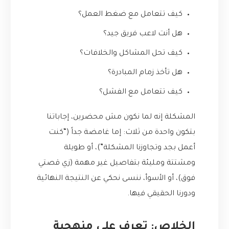
كيف تتعامل مع ضغط العمل؟
هل أنت لاعب فريق جيد؟
كيف تحل المشاكل والخلافات؟
هل تأخذ زمام المبادرة؟
كيف تتعامل مع الفشل؟
المشكلة إنه لما نكون مش محضرين، إجاباتنا
بتكون واحدة من ثلاث: إما غامضة جداً (“كنت
أعمل بجد وتجاوزنا المشكلة”)، أو طويلة
ومشتتة ومليئة بتفاصيل غير مهمة (زي قصتي
فوق)، أو الأسوأ، ننسى نحكي عن النتيجة النهائية
ودورنا الحقيقي فيها.
الخلاص: تعرف على منهجية