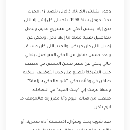
وهون بتبلش الكارثة. ذاكرتي بتصير زي محرك
بحث جوجل سنة 1998، بتجيبلي كل إشي إلا اللي
بدي إياه. ببلش أحكي عن مشروع قديم، وبدخل
بتفاصيل تقنية مملة ما إلها دخل، وبحكي عن
زميلي اللي كان مريض، والمدير اللي كان مسافر…
وبعد خمس دقايق من الحكي المتواصل، بلاقي
حالي بحكي عن سعر صحن الحمص في مطعم
جنب الشركة! بتطلع على مدير التوظيف، بلاقيه
صافن فيّ وكأنه بحكي: “شو هالحكي يا زلمة؟”.
وقتها عرفت إني “جبت العيد” في المقابلة.
طلعت من هداك اليوم وأنا مقرر إنه هالموقف ما
لازم يتكرر.
بعد شوية بحث وسؤال، اكتشفت أداة سحرية، أو