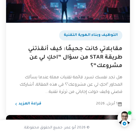
التوظيف وبناء الهوية التقنية
مقابلاتي كانت جحيمًا: كيف أنقذتني
طريقة STAR من سؤال “احكِ لي عن
مشروعك”؟
هل تجد نفسك تسرد قائمة تقنيات مملة عندما يسألك
المحاور "احكِ لي عن مشروعك"؟ في هذه المقالة، أشاركك
ما هي منهجية STAR وكيف تعمل
قصتي وكيف حولت إجاباتي من ثرثرة تقنية...
ناقشنا على تليجرام
@AbuOmarTech_bot
1 أبريل، 2026
قراءة المزيد
© 2026 أبو عمر. جميع الحقوق محفوظة.