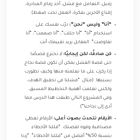
زميل، التعامل مع فشل، أخذ زمام المبادرة،
إقناع الآخرين بفكرة، العمل تحت ضغط).
“أنا” وليس “نحن”:
درّب نفسك على
استخدام “أنا”. “أنا حللت”، “أنا صممت”، “أنا
تفاوضت”. المقابل يريد تقييمك أنت.
كن صادقًا، لكن إيجابيًا:
لا تخترع قصصًا.
حتى قصة الفشل يمكن أن تكون قصة نجاح
إذا ركزت على ما تعلمته منها وكيف تطورت
بسببها. (مثال: “فشلنا في تحقيق الهدف،
ولكنني تعلمت أهمية التخطيط المسبق،
وفي المشروع التالي طبقت هذا الدرس مما
أدى إلى نجاحنا”).
الأرقام تتحدث بصوت أعلى:
الأرقام تعطي
مصداقية وقوة لقصتك. “قللنا الأخطاء
بنسبة 50%” أفضل من “قللنا الأخطاء”. “زدنا