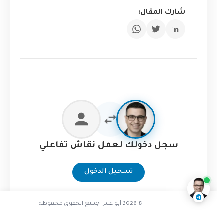
شارك المقال:
تفاعل مع الذكاء الاصطناعي
سجل دخولك لعمل نقاش تفاعلي
ناقشنا على تليجرام
@AbuOmarTech_bot
تسجيل الدخول
© 2026 أبو عمر. جميع الحقوق محفوظة.