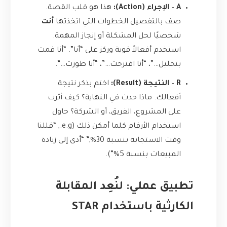
A – الإجراء (Action):
هذا هو قلب القصة.
صف بالتفصيل الخطوات التي اتخذتها
أنت
شخصيًا لحل المشكلة أو إنجاز المهمة.
استخدم أفعالاً قوية وركز على “أنا”. “أنا قمت
بتحليل…”، “أنا اقترحت…”، “أنا طورت…”.
R – النتيجة (Result):
اختم بذكر نتيجة
أفعالك. ماذا حدث في النهاية؟ كيف أثرت
على المشروع، الفريق، أو الشركة؟ حاول
استخدام الأرقام كلما أمكن ذلك (e.g., “قللنا
وقت الاستجابة بنسبة 30%,” “أدى إلى زيادة
المبيعات بنسبة 5%”).
تطبيق عملي: لنُعِد المقابلة
الكارثية باستخدام STAR