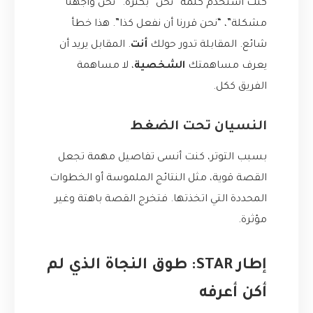
كنت أستخدم كلمة “نحن” بكثرة. “نحن واجهنا
مشكلة”، “نحن قررنا أن نفعل كذا”. هذا خطأ
شائع. المقابلة تدور حولك
أنت
. المقابل يريد أن
يعرف مساهمتك
الشخصية
، لا مساهمة
الفريق ككل.
النسيان تحت الضغط
بسبب التوتر، كنت أنسى تفاصيل مهمة تجعل
القصة قوية، مثل النتائج الملموسة أو الخطوات
المحددة التي اتخذتها. فتخرج القصة باهتة وغير
مؤثرة.
إطار STAR: طوق النجاة الذي لم
أكن أعرفه