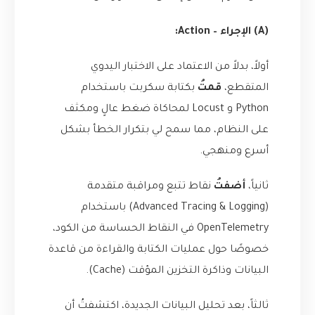
(A) الإجراء – Action:
أولاً، بدلاً من الاعتماد على الاختبار اليدوي
المتقطع،
قمتُ
بكتابة سكربت باستخدام
Python و Locust لمحاكاة ضغط عالٍ ومكثف
على النظام، مما سمح لي بتكرار الخطأ بشكل
أسرع ومنهجي.
ثانياً،
أضفتُ
نقاط تتبع ومراقبة متقدمة
(Advanced Tracing & Logging) باستخدام
OpenTelemetry في النقاط الحساسة من الكود،
خصوصًا حول عمليات الكتابة والقراءة من قاعدة
البيانات وذاكرة التخزين المؤقت (Cache).
ثالثاً، بعد تحليل البيانات الجديدة، اكتشفتُ أن