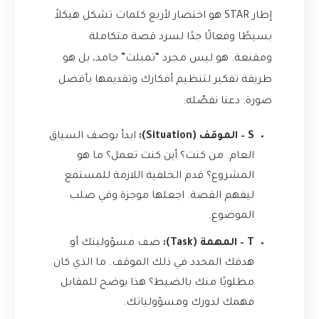
إطار STAR هو اختصار لأربع كلمات تشكل هيكلاً
بسيطًا وفعالًا جدًا لسرد قصة متكاملة
ومقنعة. هو ليس مجرد “تمبلت” جامد، بل هو
طريقة تفكير لتنظيم أفكارك وتقديمها بأفضل
صورة. دعنا نفصّله:
S – الموقف (Situation):
ابدأ بوصف السياق
العام. من كنت؟ أين كنت تعمل؟ ما هو
المشروع؟ قدم الخلفية اللازمة للمستمع
ليفهم القصة. اجعلها موجزة وفي صلب
الموضوع.
T – المهمة (Task):
صف مسؤوليتك أو
هدفك المحدد في ذلك الموقف. ما الذي كان
مطلوبًا منك بالضبط؟ هذا يوضح للمقابل
فهمك لدورك ومسؤولياتك.