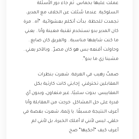
عملت عليها بحماس. ثم جاء دور الأسئلة
السلوكية. عندما سُئلت عن الخلاف مع المدير،
تجمدت للحظة. بدأت أتكلم بعشوائية: “آه.. مرة
كان المدير بدو نستخدم تقنية معينة وأنا.. يعني
ما كنت شايفها مناسبة.. والفريق كان ضايع..
وحاولت أقنعه بس هو كان مصرّ.. وبالآخر يعني..
مشينا زي ما بدو”.
صمتٌ رهيب في الغرفة. شعرت بنظرات
المقابلين تخترقني. إجابتي كانت كارثية بكل
المقاييس: بدوت سلبيًا، غير متعاون، وبدون أي
قدرة على حل المشاكل. خرجت من المقابلة وأنا
أعرف النتيجة مسبقًا. يا زلمة، شعرت بغصة في
حلقي، ليس لأنني لا أملك الخبرة، بل لأنني لم
أعرف كيف “أحكيها” صح.