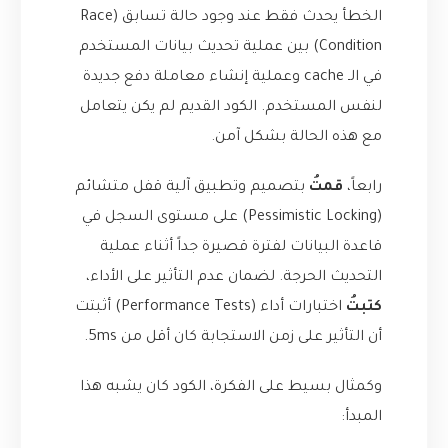
الخطأ يحدث فقط عند وجود حالة تسابق (Race
Condition) بين عملية تحديث بيانات المستخدم
في الـ cache وعملية إنشاء معاملة دفع جديدة
لنفس المستخدم. الكود القديم لم يكن يتعامل
مع هذه الحالة بشكل آمن.
رابعاً،
قمتُ
بتصميم وتطبيق آلية قفل متشائم
(Pessimistic Locking) على مستوى السجل في
قاعدة البيانات لفترة قصيرة جداً أثناء عملية
التحديث الحرجة. لضمان عدم التأثير على الأداء،
كتبتُ
اختبارات أداء (Performance Tests) أثبتت
أن التأثير على زمن الاستجابة كان أقل من 5ms.
وكمثال بسيط على الفكرة، الكود كان يشبه هذا
المبدأ: