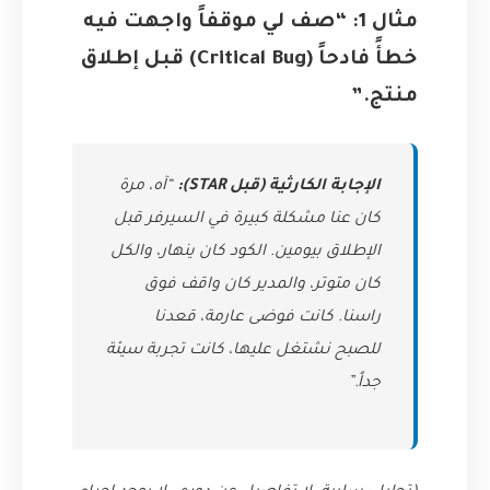
مثال 1: “صف لي موقفاً واجهت فيه
خطأً فادحاً (Critical Bug) قبل إطلاق
منتج.”
الإجابة الكارثية (قبل STAR):
“آه، مرة
كان عنا مشكلة كبيرة في السيرفر قبل
الإطلاق بيومين. الكود كان ينهار، والكل
كان متوتر، والمدير كان واقف فوق
راسنا. كانت فوضى عارمة، قعدنا
للصبح نشتغل عليها، كانت تجربة سيئة
جداً.”