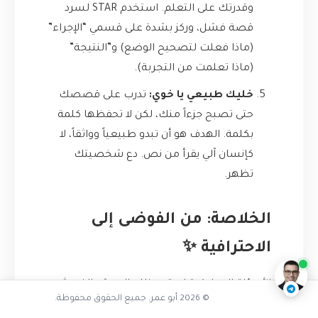
وقدرتك على التعلم. استخدم STAR لسرد
قصة فشل، وركز بشدة على قسمي “الإجراء”
(ماذا فعلت لتصحيح الوضع) و”النتيجة”
(ماذا تعلمت من التجربة).
خليك طبيعي يا خوي:
تدرب على قصصك
حتى تصبح جزءاً منك، لكن لا تحفظها كلمة
بكلمة. الهدف هو أن تبدو طبيعياً وواثقاً، لا
كإنسان آلي يقرأ من نص. دع شخصيتك
تظهر.
هل يمكنني استخدامه غداً
الخلاصة: من الفوضى إلى
ناقشنا على تليجرام
@AbuOmarTech_bot
الاحترافية ✨
الأسئلة السلوكية لم تعد ذلك الوحش الذي يثير
© 2026 أبو عمر. جميع الحقوق محفوظة.
رعبي. بفضل إطار STAR، تحولت من شخص