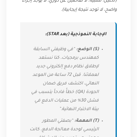
(تحليل: سلبية، لا تفاصيل عن دوري، لا يوجد إجراء
واضح، لا توجد نتيجة إيجابية).
الإجابة النموذجية (بعد STAR):
(S) الوضع:
“في وظيفتي السابقة
كمهندس برمجيات، كنا نستعد
لإطلاق نظام دفع إلكتروني جديد
لعملائنا. قبل 72 ساعة من الموعد
النهائي، اكتشف فريق ضمان
الجودة (QA) خطأً فادحاً يتسبب في
فشل 30% من عمليات الدفع في
بيئة الاختبار النهائية.”
(T) المهمة:
“بصفتي المطور
الرئيسي لوحدة معالجة الدفع، كانت