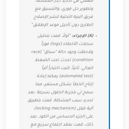
مهمتي هي تحديد جذر المشكلة،
وتطوير حل فوري، والتنسيق مع
فريق البنية التحتية لنشر الإصلاح
الطارئ دون تأجيل موعد الإطلاق.”
(A) الإجراء:
“أولاً، قمت بتحليل
سجلات الأخطاء (logs) فوراً
ولاحظت وجود حالة “سباق” (race
condition) تحدث تحت الضغط
العالي. ثانياً، كتبت اختباراً آلياً
(automated test) يمكنه إعادة
إنتاج الخطأ بشكل مستمر، مما
سمح لي بتجربة الحلول بسرعة. بعد
تحديد سبب المشكلة، قمت بتطبيق
آلية قفل (locking mechanism)
على الجزء الحساس من الكود. بعد
ذلك، قمت بعقد اجتماع سريع مع