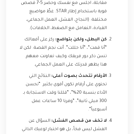
مقابلة، اجلس مع نفسك وحضر 5-7 قصص
قوية باستخدام إطار STAR. غطِّ مواضيع
مختلفة: (النجاح، الفشل، العمل الجماعي،
القيادة، التعامل مع الضغط، الخلافات).
كن البطل، ولكن بتواضع:
ركز على أفعالك
“أنا قمت”، “أنا حللت”. أنت نجم القصة. لكن لا
تنسَ ذكر دور فريقك وكيف تعاونت معهم.
هذا يظهر قدرتك على العمل الجماعي.
الأرقام تتحدث بصوت أعلى:
النتائج التي
تحتوي على أرقام تكون أقوى بكثير. “تحسن
الأداء بنسبة 20%”، “قللنا وقت الاستجابة بـ
300 ميلي ثانية”، “وفرنا 10 ساعات عمل
أسبوعياً”.
لا تخف من قصص الفشل:
السؤال عن
الفشل ليس فخاً، بل هو اختبار لوعيك الذاتي