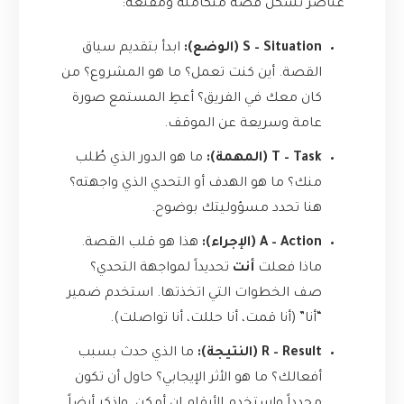
عناصر تشكل قصة متكاملة ومقنعة:
S – Situation (الوضع):
ابدأ بتقديم سياق
القصة. أين كنت تعمل؟ ما هو المشروع؟ من
كان معك في الفريق؟ أعطِ المستمع صورة
عامة وسريعة عن الموقف.
T – Task (المهمة):
ما هو الدور الذي طُلب
منك؟ ما هو الهدف أو التحدي الذي واجهته؟
هنا تحدد مسؤوليتك بوضوح.
A – Action (الإجراء):
هذا هو قلب القصة.
ماذا فعلت
أنت
تحديداً لمواجهة التحدي؟
صف الخطوات التي اتخذتها. استخدم ضمير
“أنا” (أنا قمت، أنا حللت، أنا تواصلت).
R – Result (النتيجة):
ما الذي حدث بسبب
أفعالك؟ ما هو الأثر الإيجابي؟ حاول أن تكون