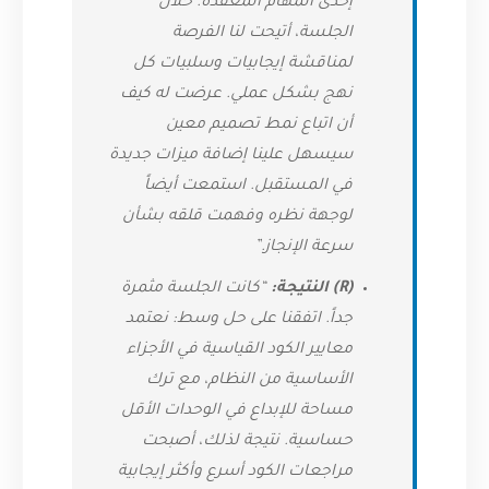
إحدى المهام المعقدة. خلال
الجلسة، أتيحت لنا الفرصة
لمناقشة إيجابيات وسلبيات كل
نهج بشكل عملي. عرضت له كيف
أن اتباع نمط تصميم معين
سيسهل علينا إضافة ميزات جديدة
في المستقبل. استمعت أيضاً
لوجهة نظره وفهمت قلقه بشأن
سرعة الإنجاز.”
(R) النتيجة:
“كانت الجلسة مثمرة
جداً. اتفقنا على حل وسط: نعتمد
معايير الكود القياسية في الأجزاء
الأساسية من النظام، مع ترك
مساحة للإبداع في الوحدات الأقل
حساسية. نتيجة لذلك، أصبحت
مراجعات الكود أسرع وأكثر إيجابية