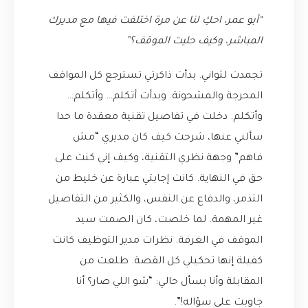
“أبو عمر، احكِ لنا عن مرة اختلفت فيها مع مديرك
المباشر، وكيف حليت الموقف؟”
تجمدت لثواني. بدأت ذاكرتي تسترجع كل المواقف
المحرجة والمشحونة. وبدأت أتكلم… وأتكلم…
وأتكلم. دخلت في تفاصيل تقنية معقدة ما حدا
سألني عنها، شرحت كيف كان مديري “مش
فاهم” وجهة نظري التقنية، وكيف إني كنت على
حق في النهاية. كانت إجابتي عبارة عن خليط من
التذمر، والدفاع عن النفس، والكثير من التفاصيل
غير المهمة. لما خلصت، كان الصمت سيد
الموقف في الغرفة. نظرات مدير التوظيف كانت
كفيلة إنها تحكيلي كل القصة. طلعت من
المقابلة وأنا بسأل حالي: “شو اللي صار؟ أنا
جاوبت على سؤاله!”.