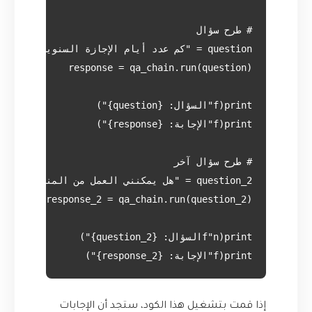
print(f"الإجابة: {response_2}")

إذا قمت بتشغيل هذا الكود، ستجد أن الإجابات