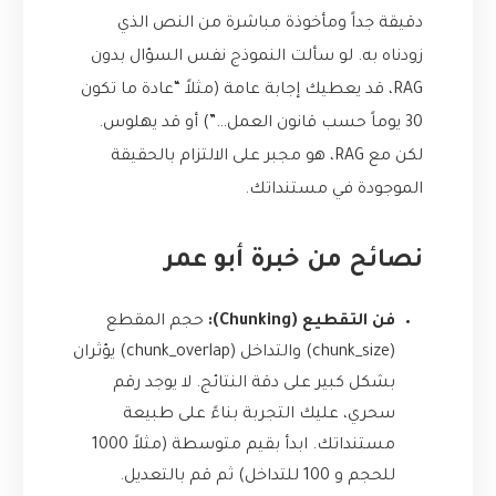
دقيقة جداً ومأخوذة مباشرة من النص الذي
زودناه به. لو سألت النموذج نفس السؤال بدون
RAG، قد يعطيك إجابة عامة (مثلاً “عادة ما تكون
30 يوماً حسب قانون العمل…”) أو قد يهلوس.
لكن مع RAG، هو مجبر على الالتزام بالحقيقة
الموجودة في مستنداتك.
نصائح من خبرة أبو عمر
فن التقطيع (Chunking):
حجم المقطع
(chunk_size) والتداخل (chunk_overlap) يؤثران
بشكل كبير على دقة النتائج. لا يوجد رقم
سحري، عليك التجربة بناءً على طبيعة
مستنداتك. ابدأ بقيم متوسطة (مثلاً 1000
للحجم و 100 للتداخل) ثم قم بالتعديل.