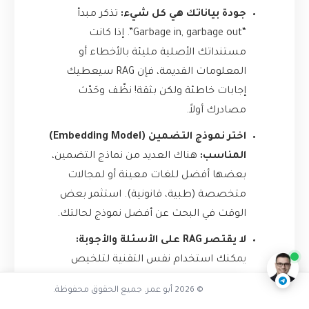
جودة بياناتك هي كل شيء:
تذكر مبدأ
“Garbage in, garbage out”. إذا كانت
مستنداتك الأصلية مليئة بالأخطاء أو
المعلومات القديمة، فإن RAG سيعطيك
إجابات خاطئة ولكن بثقة! نظّف وحَدّث
مصادرك أولاً.
اختر نموذج التضمين (Embedding Model)
المناسب:
هناك العديد من نماذج التضمين،
بعضها أفضل للغات معينة أو لمجالات
متخصصة (طبية، قانونية). استثمر بعض
كيف أنقذ RAG الموقف
الوقت في البحث عن أفضل نموذج لحالتك.
ناقشنا على تليجرام
@AbuOmarTech_bot
لا يقتصر RAG على الأسئلة والأجوبة:
يمكنك استخدام نفس التقنية لتلخيص
المستندات الطويلة بناءً على نقاط معينة، أو
© 2026 أبو عمر. جميع الحقوق محفوظة.
لكتابة محتوى جديد مستوحى من قاعدة