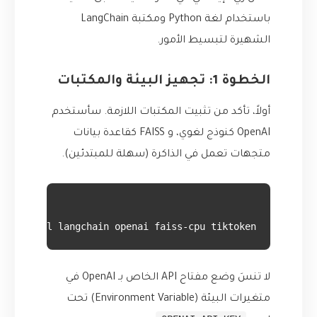
باستخدام لغة Python ومكتبة LangChain
الشهيرة لتبسيط الأمور.
الخطوة 1: تجهيز البيئة والمكتبات
أولاً، تأكد من تثبيت المكتبات اللازمة. سأستخدم
OpenAI كنوذج لغوي، و FAISS كقاعدة بيانات
متجهات تعمل في الذاكرة (سهلة للمبتدئين).
ip install langchain openai faiss-cpu tiktoken

لا تنسَ وضع مفتاح API الخاص بـ OpenAI في
متغيرات البيئة (Environment Variable) تحت