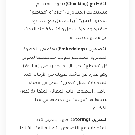
التقطيع (Chunking):
نقوم بتقسيم
مستنداتك الكبيرة إلى أجزاء أو “مَقاطع”
صغيرة. ليش؟ لأن التعامل مع مقاطع
صغيرة ومركزة أسهل وأكثر دقة عند البحث
عن معلومة محددة.
التضمين (Embeddings):
هذه هي الخطوة
السحرية. نستخدم نموذجاً متخصصاً لتحويل
كل “مقطع” نصي إلى متجه رياضي (Vector)،
وهو عبارة عن قائمة طويلة من الأرقام. هذه
المتجهات تمثل “معنى” النص في فضاء
رياضي. النصوص ذات المعاني المتقاربة تكون
متجهاتها “قريبة” من بعضها في هذا
الفضاء.
التخزين (Storing):
نقوم بتخزين هذه
المتجهات مع النصوص الأصلية المقابلة لها