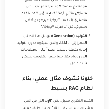
“بناءً على السياق التالي فقط: [هنا نضع
المقاطع النصية المسترجعة]. أجب على
السؤال التالي: [هنا نضع سؤال المستخدم
الأصلي]. إذا كانت الإجابة غير موجودة في
السياق، قل ‘لا أعرف الإجابة’.”
التوليد (Generation):
نرسل هذا الطلب
المعزز إلى الـ LLM، والذي سيقوم بدوره بتوليد
إجابة دقيقة ومبنية حصراً على المعلومات
التي زودناه بها، مما يمنع الهلوسة بشكل
شبه كامل.
خلونا نشوف مثال عملي: بناء
نظام RAG بسيط
الكلام النظري جميل، لكن “الإيد اللي في المي
مش زي الإيد اللي في النار”. خلينا نطبق عملياً