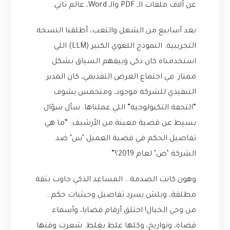
عن آلاف ملفات الـ PDF والـ Word، عالم ثاني.
بعد أسابيع من الشغل والتعب، أطلقنا النسخة
التجريبية. النموذج اللغوي الكبير (LLM) اللي
استخدمناه كان ذكي وبيفهم السياق بشكل
ممتاز. في اجتماع العرض التقديمي، كان المدير
التنفيذي للشركة موجود، ومتحمس يشوف
“التحفة التكنولوجية” اللي عملناها. سأل سؤال
بسيط عن قضية معينة من الأرشيف: “ما هي
تفاصيل الحكم في قضية العميل ‘س’ ضد
الشركة ‘ص’ لعام 2019؟”
وهون كانت الصدمة… المساعد الذكي جاوب بثقة
مطلقة، وبلش يسرد تفاصيل وحيثيات حكم…
من وحي الخيال! اختلق أرقام قضايا، وأسماء
قضاة، وتواريخ، وكلها غلط بغلط. شعرت وقتها