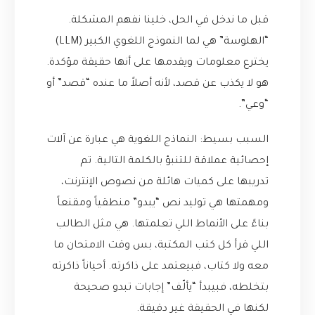
قبل ما ندخل في الحل، خلينا نفهم المشكلة.
“الهلوسة” هي لما النموذج اللغوي الكبير (LLM)
يخترع معلومات ويقدمها على أنها حقيقة مؤكدة.
هو لا يكذب عن قصد، لأنه أصلاً ما عنده “قصد” أو
“وعي”.
السبب بسيط: النماذج اللغوية هي عبارة عن آلات
إحصائية عملاقة للتنبؤ بالكلمة التالية. تم
تدريبها على كميات هائلة من نصوص الإنترنت،
ومهمتها هي توليد نص “يبدو” منطقياً ومقنعاً
بناءً على الأنماط اللي تعلمتها. هي مثل الطالب
اللي قرأ كل كتب المكتبة، بس وقت الامتحان ما
معه ولا كتاب، فبيعتمد على ذاكرته. أحياناً ذاكرته
بتخلطه، فبيبدأ “يألّف” إجابات تبدو صحيحة
لكنها في الحقيقة غير دقيقة.