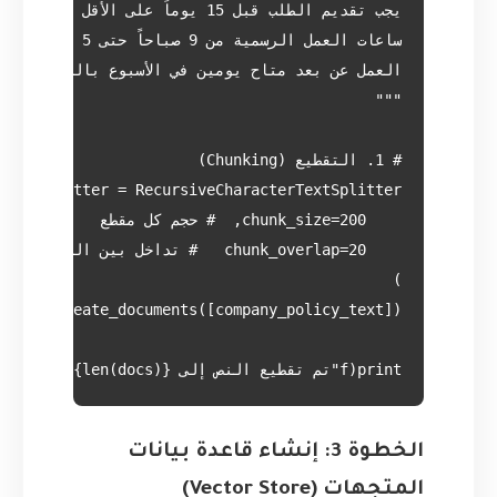
print(f"تم تقطيع النص إلى {len(docs)} مقطع.")

الخطوة 3: إنشاء قاعدة بيانات
المتجهات (Vector Store)