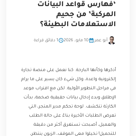
‘فهارس قواعد البيانات
المركبة’ من جحيم
الاستعلامات البطيئة؟
أبو عمر
10 مايو، 2026
1 دقائق قراءة
أذكرها وكأنها البارحة. كنا نعمل على منصة تجارة
إلكترونية واعدة، وكل شيء كان يسير على ما يرام
في مراحل التطوير الأولية. لكن مع اقتراب موعد
الإطلاق وبدء إدخال بيانات حقيقية ضخمة، بدأت
الكارثة تتكشف. لوحة تحكم مدير المتجر، التي
تعرض الطلبات الأخيرة بناءً على حالة الطلب
والعميل، أصبحت تستغرق أكثر من دقيقة
للتحميل! تخيلوا معي الموقف، الزبون ينتظر،