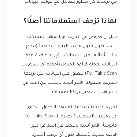
في ترسانة كل مطور يتعامل مع قواعد البيانات.
لماذا تزحف استعلاماتنا أصلًا؟
قبل أن نغوص في الحل، دعونا نفهم المشكلة.
عندما يكون جدول قاعدة البيانات صغيراً (بضع
مئات أو آلاف من السجلات)، فإن محرك قاعدة
البيانات يمكنه قراءة الجدول بأكمله (ما يسمى بـ
Full Table Scan) للعثور على البيانات التي تريدها
بسرعة معقولة. الأمر أشبه بالبحث عن اسم في
دفتر هاتف صغير من 10 صفحات.
لكن ماذا يحدث عندما ينمو هذا الجدول ليحتوي
على ملايين السجلات؟ يصبح الـ Full Table Scan
كابوساً. الأمر أشبه بالبحث عن اسم في دليل
هاتف لمدينة بأكملها بدون أي ترتيب أبجدي.