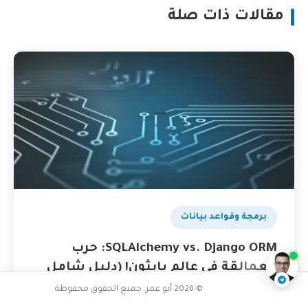
مقالات ذات صلة
هل تعاني من بطء الاستعلامات
بودكاست
برمجة وقواعد بيانات
ناقشنا على تليجرام
@AbuOmarTech_bot
SQLAlchemy vs. Django ORM: حرب
العمالقة في عالم بايثون! (دليل شامل
لاختيار الأنسب)
© 2026 أبو عمر. جميع الحقوق محفوظة.