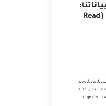
ناتنا:
كيف أنقذتنا ‘النسخ المتماثلة للقراءة’ (Read
ً، هادئاً، ونحن
هات تنهال علينا
High CPU Usage