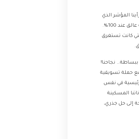
أينا المؤشر الذي
يخشاه كل مبرمج: استخدام وحدة المعالجة المركزية (CPU) لقاعدة البيانات الرئيسية عالق عند 100%.
لتي كانت تستغرق
ن ببساطة… نجاحنا!
مع حملة تسويقية
اعدة بياناتنا الرئيسية في نفس
ادية. كانت قاعدة بياناتنا المسكينة
ة إلى حل جذري،