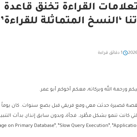
لامات القراءة تخنق قاعدة بيا
1 دقائق قراءة
يكم ورحمة الله وبركاته، معكم أخوكم أبو عمر.
قصة قصيرة حدثت معي ومع فريقي قبل بضع سنوات. كان يوماً عاديا
لتي كانت تنمو بشكل مطّرد. فجأة، وبدون سابق إنذار، بدأت التنبي
 on Primary Database”, “Slow Query Execution”, “Application Timeo