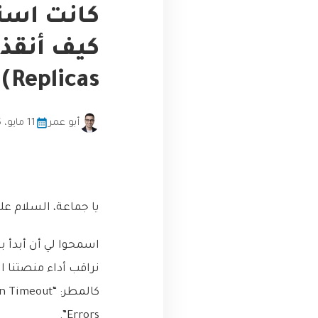
كانت استع
Replicas)
أبو عمر
11 مايو، 2026
يا جماعة، السلام عل
اسمحوا لي أن أبدأ ب
نراقب أداء منصتنا ا
كالمطر: “ut
Errors”.