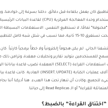
تطبيق كان يعمل بكفاءة قبل دقائق. دخلنا بسرعة إلى خوادمنا، ور
ت “مخنوقة” تمامًا، لا تستطيع التنفس. الاستعلامات البسيطة ا
ا تسبب في شلل شبه كامل للتطبيق.
نا الجاني. لم يكن هجوماً إلكترونياً ولا خطأً برمجياً كارثياً. كا
تسمح للمستخدمين بتوليد تقارير وتحليلات معقدة، وتزامن ذلك 
ناجحة. النتيجة؟ آلاف استعلامات القراءة (SELECT) المعقدة تضرب ق
الوقت الذي تتم فيه آلاف عمليات الكتابة (INSERT, UPDATE) الع
ء للجميع، وكادت أن تنهار تحت هذا العبء. هنا أدركنا أننا بحاج
ءة” أو الـ Read Replicas إلى حياتنا.
اختناق القراءة” بالضبط؟