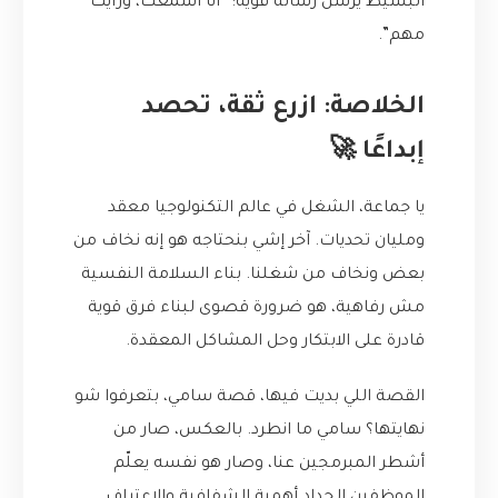
البسيط يرسل رسالة قوية: “أنا أسمعك، ورأيك
مهم”.
الخلاصة: ازرع ثقة، تحصد
إبداعًا 🚀
يا جماعة، الشغل في عالم التكنولوجيا معقد
ومليان تحديات. آخر إشي بنحتاجه هو إنه نخاف من
بعض ونخاف من شغلنا. بناء السلامة النفسية
مش رفاهية، هو ضرورة قصوى لبناء فرق قوية
قادرة على الابتكار وحل المشاكل المعقدة.
القصة اللي بديت فيها، قصة سامي، بتعرفوا شو
نهايتها؟ سامي ما انطرد. بالعكس، صار من
أشطر المبرمجين عنا، وصار هو نفسه يعلّم