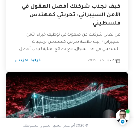
كيف تجذب شركتك أفضل العقول في
الأمن السيبراني: تجربتي كمهندس
فلسطيني
هل تعاني شركتك من صعوبة في توظيف خبراء الأمن
السيبراني؟ إليك خلاصة تجربتي كمهندس برمجيات
فلسطيني في هذا المجال، مع نصائح عملية لجذب أفضل
المواهب...
23 ديسمبر، 2025
قراءة المزيد
تفاعل مع الذكاء الاصطناعي
ناقشنا على تليجرام
@AbuOmarTech_bot
© 2026 أبو عمر. جميع الحقوق محفوظة.