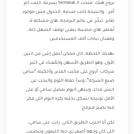
بروح هيك. فتحت الـ terminal بسرعة، كتبت كم
أمر… والنتيجة كانت صدمة. الجدول مش موجود.
طاير. تبخّر. في عالم البرمجة، هاي مشكلة لا
تُغتفر، هاي مصيبة بتعني توقف الشغل كله،
وفقدان بيانات آلاف المستخدمين.
بهديك اللحظة، كان ممكن أعمل إشي من اثنين.
الأول، وهو الطريق الأسهل والمُعتاد في كثير
شركات: أروح على مكتب المدير، وأحكيله “سامي
ضيع الشركة”، ونبدأ حفلة اللوم والبحث عن
كبش فداء، وينتهي اليوم بفصل سامي أو على
الأقل توبيخه بشكل يخليه يكره اليوم اللي فكر
فيه يصير مبرمج.
لكن أنا اخترت الطريق الثاني. رحت على سامي،
اللي كان وجهه أصفر زي حبة الليمون وبتصبب