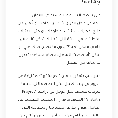
جماعة!
على بلاطة، السلامة النفسية هي الإيمان
الجماعي داخل الفريق بأنك لن تُعاقَب أو تُهان على
طرح أفكارك، أسئلتك، مخاوفك، أو حتى الاعتراف
بأخطائك. هي البيئة اللي بتخليك تحكي “أنا مش
فاهم، ممكن تعيد؟” بدون ما تحس حالك غبي، أو
تحكي “أنا خبصت الشغل، محتاج مساعدة” بدون
ما تخاف من الفصل.
كثير ناس بتفكر إنه هاي “نعومة” و “دلع” زيادة عن
اللزوم في بيئة العمل. لكن الحقيقة اللي أثبتتها
شركات عملاقة مثل جوجل في دراسة “Project
Aristotle” الشهيرة، هي إن السلامة النفسية هي
العامل
رقم واحد
في تحديد نجاح وفعالية الفرق
عالية الأداء. أهم من خبرة أفراد الفريق، وأهم من