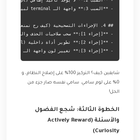
- **[إجراء 3]:** تغيير لون واجهة الـ terminal لبيئة الإنتاج إلى اللون الأحمر للتحذير. (المسؤول: سامي، موعد التسليم: 2023-10-28)

شايفين كيف؟ التركيز 100% على إصلاح النظام، و
0% على لوم سامي. سامي نفسه صار جزء من
الحل!
الخطوة الثالثة: شجع الفضول
والأسئلة (Actively Reward
Curiosity)