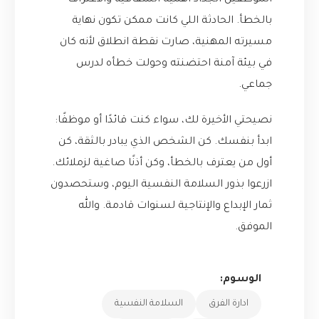
الموظفين الجداد أهمية الشفافية والاعتراف
بالخطأ. الحادثة اللي كانت ممكن تكون نهاية
مسيرته المهنية، صارت نقطة انطلاق لأنه كان
في بيئة آمنة احتضنته وحولت خطأه لدرس
جماعي.
نصيحتي الأخيرة لك، سواء كنت قائدًا أو موظفًا:
ابدأ بنفسك. كن الشخص الذي يبادر بالثقة، كن
أول من يعترف بالخطأ، وكن أذنًا صاغية لزملائك.
ازرعوا بذور السلامة النفسية اليوم، وستحصدون
ثمار الإبداع والإنتاجية لسنوات قادمة. والله
الموفق.
الوسوم:
ادارة الفرق
السلامة النفسية