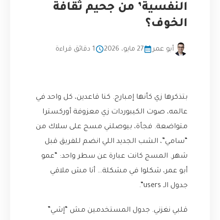
النفسية’ من جحيم ثقافة
الخوف؟
أبو عمر
27 مايو، 2026
1 دقائق قراءة
بتذكرها زي كأنها إمبارح. كنا قاعدين، كل واحد في
عالمه، صوت الكيبوردات زي معزوفة أوركسترا
متواضعة. فجأة، بيوصلني مسج على سلاك من
“سامي”، الشب الجديد اللي انضم للفريق قبل
شهر. المسج كانت عبارة عن سطر واحد: “عمو
أبو عمر، شكلوا في مشكلة… أنا مش ملاقي
جدول الـ users”.
قلبي نغزني. جدول المستخدمين مش “إشي”