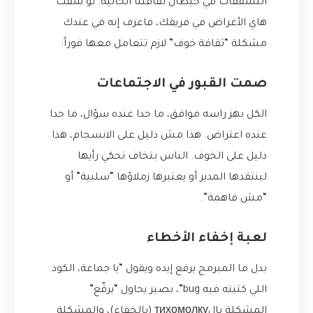
التشققات في حيطان ثقافتنا الحالية. لو شفت
هاي الأعراض في فريقك، فاعرف إنه في عندك
مشكلة “ثقافة خوف” لازم تتعامل معها فوراً:
صمت القبور في الاجتماعات
الكل بهز راسه موافق، ما حدا عنده سؤال، ما حدا
عنده اعتراض. هذا مش دليل على الانسجام، هذا
دليل على الخوف. الناس بتخاف تحكي رأيها
لينتقدها المدير أو يعتبرها زملاؤها “سلبية” أو
“مش فاهمة”.
لعبة إخفاء الأخطاء
بدل ما المبرمج يرفع إيده ويقول “يا جماعة، الكود
اللي كتبته فيه bug”، بصير يحاول “يرقّع”
المشكلة بالтихомолку (بالخفاء)، والمشكلة