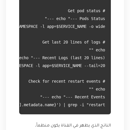
items[0].metadata.name}') | grep -i "restart"

الناتج الذي يظهر في القناة يكون منظماً،