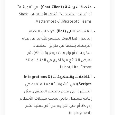
منصة الدردشة (Chat Client):
هي “الورشة”
أو “غرفة العمليات”. أشهر الأمثلة هي Slack,
Microsoft Teams, أو Mattermost.
المساعد الآلي (Bot):
هو قلب النظام
النابض. هذا البوت يستمع للأوامر في قناة
الدردشة، ينفذها عن طريق استدعاء
سكربتات أو واجهات برمجية (APIs)، ثم
يعرض النتائج مرة أخرى في القناة. أمثلة:
Hubot, Lita, Errbot.
التكاملات والسكربتات (Integrations &
Scripts):
هي “الأدوات” الفعلية. هذه هي
الشيفرة التي تقوم بالعمل الحقيقي، مثل
إعادة تشغيل خادم، سحب سجلات الأخطاء
(logs)، أو حتى التراجع عن آخر عملية نشر
(deployment).