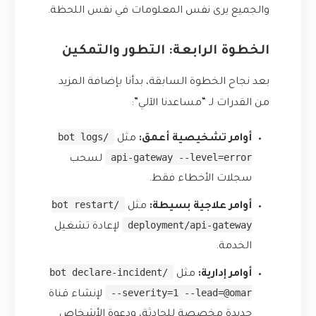
والجميع يرى نفس المعلومات في نفس اللحظة.
الخطوة الرابعة: التطور والتمكين
بعد نجاح الخطوة السابقة، بدأنا بإضافة المزيد
من القدرات لـ “مساعدنا الآلي”:
/bot logs
أوامر تشخيصية أعمق:
مثل
api-gateway --level=error
لسحب
سجلات الأخطاء فقط.
/bot restart
أوامر علاجية بسيطة:
مثل
deployment/api-gateway
لإعادة تشغيل
الخدمة.
/bot declare-incident
أوامر إدارية:
مثل
--severity=1 --lead=@omar
لإنشاء قناة
جديدة مخصصة للحادثة، ودعوة الأشخاص