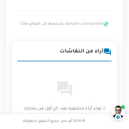
كافة المحادثات خاصة ولا يتم عرضها على الموقع نهائياً
آراء من النقاشات
تفاعل مع الذكاء الاصطناعي
ناقشنا على تليجرام
@AbuOmarTech_bot
لا توجد آراء منشورة بعد. كن أول من يشارك
رأيه!
© 2026 أبو عمر. جميع الحقوق محفوظة.