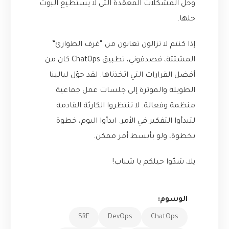
وحل المشكلات المعقدة التي لا يستطيع البوت
حلها.
إذا كنتم لا تزالون تعانون من “غرف الطوارئ”
المشتتة، فصدقوني، تطبيق ChatOps كان من
أفضل القرارات التي اتخذناها. لقد حوّل ليالينا
الطويلة والموترة إلى جلسات عمل جماعية
منظمة وفعالة. لا تنتظروا الكارثة القادمة
لتبدأوا التفكير في الأمر. ابدأوا اليوم، خطوة
بخطوة، ولو بأبسط أمر ممكن.
يلا، شدّوا حيلكم يا شباب!
الوسوم:
SRE
DevOps
ChatOps