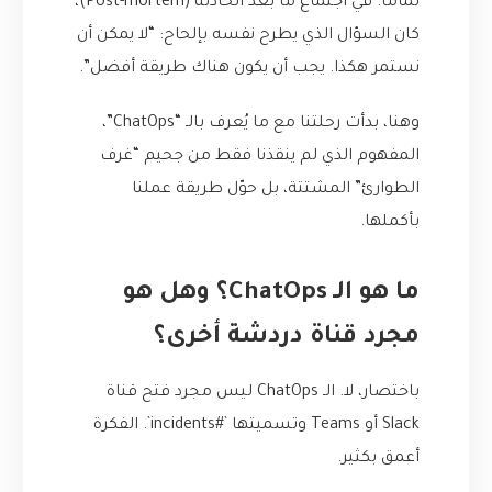
تماماً. في اجتماع ما بعد الحادثة (Post-mortem)،
كان السؤال الذي يطرح نفسه بإلحاح: “لا يمكن أن
نستمر هكذا. يجب أن يكون هناك طريقة أفضل”.
وهنا، بدأت رحلتنا مع ما يُعرف بالـ “ChatOps”،
المفهوم الذي لم ينقذنا فقط من جحيم “غرف
الطوارئ” المشتتة، بل حوّل طريقة عملنا
بأكملها.
ما هو الـ ChatOps؟ وهل هو
مجرد قناة دردشة أخرى؟
باختصار، لا. الـ ChatOps ليس مجرد فتح قناة
Slack أو Teams وتسميتها `#incidents`. الفكرة
أعمق بكثير.