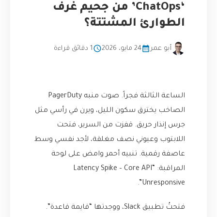
‘ChatOps’ من جحيم غرف
الطوارئ المشتتة؟
أبو عمر
24 مايو، 2026
1 دقائق قراءة
الساعة الثالثة فجراً. صوت منبه PagerDuty
الصاخب يخترق سكون الليل، ويرن في رأسي مثل
جرس إنذار حريق. قفزت من السرير، فتحت
اللابتوب وعيوني نصف مغلقة، لأجد نفسي وسط
عاصفة رقمية. تنبيه أحمر وامض على لوحة
المراقبة: “Latency Spike – Core API
Unresponsive”.
فتحتُ تطبيق Slack، ووجدتها “قايمة قاعدة”.