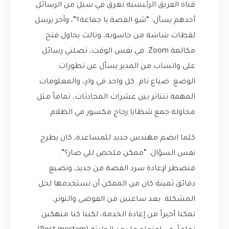
قناة الفريق الرئيسية تغرق في سيل من الرسائل.
أحدهم يسأل: “شو القصة يا جماعة؟”، وآخر يرسل
لقطات شاشة من حاسوبه، وثالث يحاول فتح
مكالمة Zoom. في نفس الوقت، تصلني رسائل
على واتساب من المدير يسأل عن تطورات
الوضع. ضياع تام. كل واحد في وادٍ، والمعلومات
المهمة تتناثر بين عشرات المحادثات، تماماً مثل
محاولة جمع شظايا زجاج مكسور في الظلام.
كلما انضم مهندس جديد للمساعدة، كان يطرح
نفس السؤال: “ممكن ملخص للي صار؟”.
فنضطر لإعادة سرد القصة من جديد، ونضيع
دقائق ثمينة كان من الممكن أن نستخدمها لحل
المشكلة. بعد ساعتين من الفوضى والتوتر،
تمكنا أخيراً من إعادة الخدمة، لكننا كنا منهكين