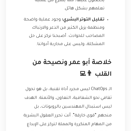
يحصلون عليها، مما يسرّع من عملية
تعلمهم بشكل هائل.
تقليل التوتر البشري:
وجود عملية واضحة
ومنظمة يزيل الكثير من الذعر والارتباك
المصاحب للحوادث. أصبحنا نركز على حل
المشكلة، وليس على محاربة أدواتنا.
خلاصة أبو عمر ونصيحة من
القلب 👨‍💻
الـ ChatOps ليس مجرد أداة تقنية، بل هو تحول
ثقافي نحو الشفافية، التعاون، والأتمتة. الهدف
ليس استبدال المهندسين بالروبوتات، بل
منحهم “قوى خارقة”. أنت تحرر العقول البشرية
من المهام المتكررة والمملة لتركز على الإبداع