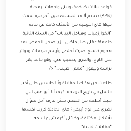
قواعد بيانات ضخمة، وببني واجهات برمجية
(APIs) بتخدم آلاف المستخدمين. آخر مرة شفت
فيها هاي النوعية من الأسئلة كانت في مادة
“الخوارزميات وهياكل البيانات” في السنة الثانية
جامعة! عقلي صار فاضي… زي صحن الحمص بعد
هجوم كاسح. صرت أخبّص وأرسم مربعات ودوائر
على اللوح، والعرق يتصبب مني، وهو قاعد بهز
براسه وبيقول “ممم… طيب…”.</
طلعت من هذيك المقابلة وأنا حاسس حالي أكبر
فاشل في تاريخ البرمجة. كيف أنا، أبو عمر، اللي
بنيت أنظمة من الصفر، مش عارف أحل سؤال
نظري على لوح أبيض؟ هاي الحادثة كررت نفسها
بأشكال مختلفة، وخلتني أكره شيء اسمه
“مقابلات تقنية”.