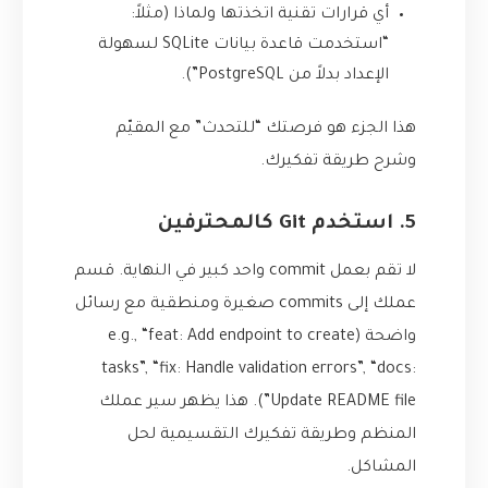
أي قرارات تقنية اتخذتها ولماذا (مثلاً:
“استخدمت قاعدة بيانات SQLite لسهولة
الإعداد بدلاً من PostgreSQL”).
هذا الجزء هو فرصتك “للتحدث” مع المقيّم
وشرح طريقة تفكيرك.
5. استخدم Git كالمحترفين
لا تقم بعمل commit واحد كبير في النهاية. قسم
عملك إلى commits صغيرة ومنطقية مع رسائل
واضحة (e.g., “feat: Add endpoint to create
tasks”, “fix: Handle validation errors”, “docs:
Update README file”). هذا يظهر سير عملك
المنظم وطريقة تفكيرك التقسيمية لحل
المشاكل.