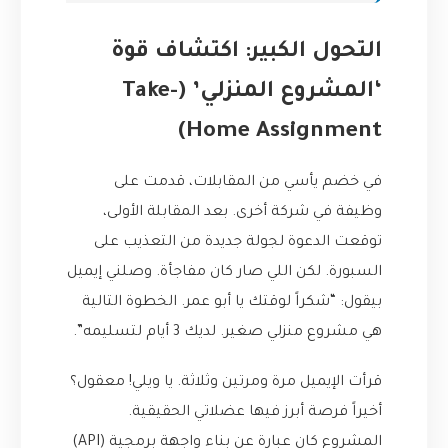
التحول الكبير: اكتشاف قوة
‘المشروع المنزلي’ (Take-
Home Assignment)
في خضم يأسي من المقابلات، قدمت على
وظيفة في شركة أخرى. بعد المقابلة الأولى،
توقعت الدعوة لجولة جديدة من التعذيب على
السبورة. لكن اللي صار كان مفاجأة. وصلني إيميل
بيقول: “شكراً لوقتك يا أبو عمر. الخطوة التالية
هي مشروع منزلي صغير. لديك 3 أيام لتسليمه”.
قرأت الإيميل مرة ومرتين وثلاثة. يا ويلي! معقول؟
أخيراً فرصة أبرز فيها عضلاتي الحقيقية.
المشروع كان عبارة عن بناء واجهة برمجية (API)