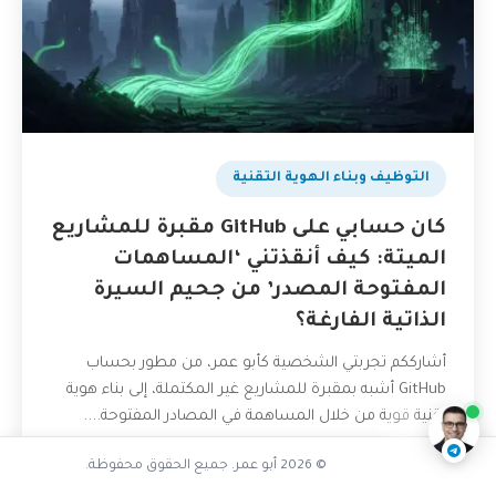
التوظيف وبناء الهوية التقنية
كان حسابي على GitHub مقبرة للمشاريع
الميتة: كيف أنقذتني ‘المساهمات
المفتوحة المصدر’ من جحيم السيرة
الذاتية الفارغة؟
ما هي أفضل المشاريع للمبتدئين
أشارككم تجربتي الشخصية كأبو عمر، من مطور بحساب
ناقشنا على تليجرام
@AbuOmarTech_bot
GitHub أشبه بمقبرة للمشاريع غير المكتملة، إلى بناء هوية
تقنية قوية من خلال المساهمة في المصادر المفتوحة....
31 مايو، 2026
قراءة المزيد
© 2026 أبو عمر. جميع الحقوق محفوظة.