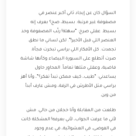
السؤال كان عن إيجاد ثاني أكبر عنصر في
مصفوفة غير مرتبة. بسيط، صح؟ بعرف إنه
بسيط. عقلي صرخ: “سهلة! رتّب المصفوفة وخذ
العنصر اللي قبل الأخير!”. لكن لساني ما نطق.
تجمدت. كل الأفكار اللي براسي تبخرت فجأة.
صرت أتطلع على السبورة البيضاء وكأنها شاشة
فاضية، وعقلي مثلها تماماً. المحاوِر حاول
يساعدني: “طيب، كيف ممكن تبدأ تفكر؟”، وأنا أهز
براسي مثل الأطرش في الزفة، ومش عارف أبدأ
من وين.
طلعت من المقابلة وأنا خجلان من حالي. مش
لأني ما عرفت الجواب، لأني بعرفه! المشكلة كانت
في الفوضى، في العشوائية، في عدم وجود