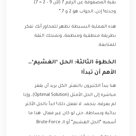
بقية المصفوفة عن الرقم 7 (لأن 9 – 2 = 7).
وجدته! إذن، الجواب هو 2 و 7.”
هذه العملية البسيطة تظهر للمحاوِر أنك تفكر
بطريقة منطقية ومنظمة، وتمنحك الثقة
للمتابعة.
الخطوة الثالثة: الحل ‘الغشيم’…
الأهم أن تبدأ!
هنا يبدأ الكثيرون بالتعثر. الكل يريد أن يقفز
مباشرة إلى الحل الأمثل (Optimal Solution)، وإذا
لم يعرفه، يتجمد. لا تفعل ذلك! ابدأ بالحل الأكثر
بدائية وبساطة، حتى لو كان غير فعال. هذا ما
أسميه “الحل الغشيم” أو الـ Brute-Force.