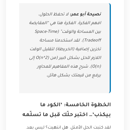
نصيحة أبو عمر:
لا تحفظ الحلول،
افهم الفكرة. الفكرة هنا هي “المقايضة
بين المساحة والوقت” (Space-Time
Tradeoff). لقد استخدمنا مساحة
تخزين إضافية (الخريطة) لتقليل الوقت
اللازم للحل بشكل كبير (من O(n^2) إلى
O(n)). شرح هذه المفاهيم للمحاوِر
يرفع من قيمتك بشكل هائل.
الخطوة الخامسة: ‘الكود ما
بيكذب’… اختبر حلّك قبل ما تسلّمه
لقد كتبت الحل الأمثل. هل انتهيت؟ ليس بعد.