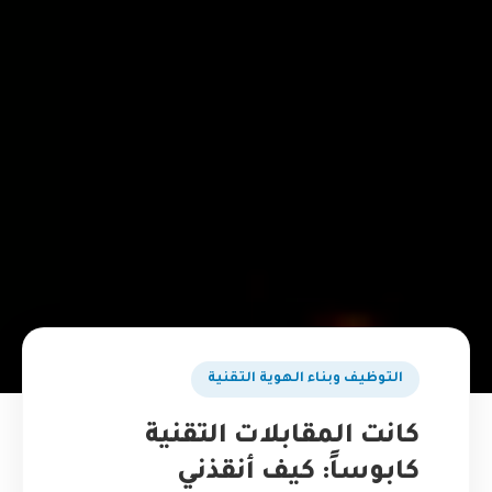
التوظيف وبناء الهوية التقنية
كانت المقابلات التقنية
كابوساً: كيف أنقذني