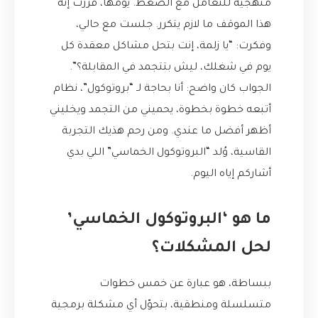
منهجية للتعامل مع الضغط. يومها، قررت إنه
هذا الموقف ما لازم يتكرر. جلست مع حالي،
وفكرت: “يا زلمة، إنت بتحل مشاكل معقدة كل
يوم في شغلك، ليش بتتجمد في المقابلة؟”.
الجواب كان واضح: أنا بحاجة لـ “بروتوكول”، نظام
أتبعه خطوة بخطوة، يحميني من التجمد ويخليني
أظهر أفضل ما عندي. ومن رحم هذيك التجربة
القاسية، وُلد “البروتوكول الخماسي” اللي بدي
أشاركم إياه اليوم.
ما هو ‘البروتوكول الخماسي’
لحل المشكلات؟
ببساطة، هو عبارة عن خمس خطوات
متسلسلة ومنطقية، بتحوّل أي مشكلة برمجية