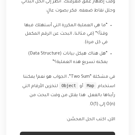
وقت إظهار عمق معرفتك. انظر إلى الحل البدائي
وحلل نقاط ضعفه. فكر بصوت عالٍ:
“ما هي العملية المكررة التي أستهلك فيها
وقتاً؟” (في مثالنا، البحث عن الرقم المكمل
في كل مرة).
“هل هناك هيكل بيانات (Data Structure)
يمكنه تسريع هذه العملية؟”
في مشكلة “Two Sum”، الجواب هو نعم! يمكننا
Object
Map
استخدام
أو
لتخزين الأرقام التي
رأيناها بالفعل. هذا يقلل من وقت البحث من
O(n) إلى O(1).
الآن، اكتب الحل المحسّن: