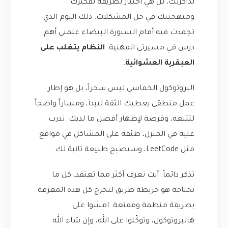
لذاكرتك، بل هي اختبار لطريقة تفكيرك
ومنهجيتك في حل المشكلات. ذلك اليوم الذي
تجمدت فيه أمام السبورة البيضاء علمني أهم
درس في مسيرتي المهنية:
النظام يتغلب على
العبقرية العشوائية
.
البروتوكول الخماسي ليس سحراً، بل هو إطار
عمل منطقي يعطيك الثقة لتبدأ، ومساراً واضحاً
لتتبعه، وفرصة لإظهار أفضل ما لديك. تدرب
عليه في المنزل، طبّقه على المشاكل في مواقع
مثل LeetCode، وسيصبح طبيعة ثانية لك.
تذكر دائماً: أنت تعرف أكثر مما تعتقد. كل ما
تحتاجه هو خريطة طريق لتخرج كل هذه المعرفة
بطريقة منظمة ومقنعة. امشوا على
هالبروتوكول، وتوكّلوا على الله، وإن شاء الله