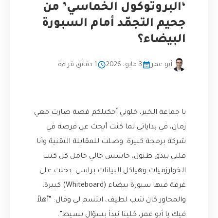
‘البروتوكول الخماسي’ من
جحيم التجمّد أمام السبورة
البيضاء؟
أبو عمر
3 مايو، 2026
1 دقائق قراءة
يا جماعة الخير، خلوني أحكيلكم قصة صارت معي
زمان، في بداياتي لما كنت أبحث عن فرصة في
شركة برمجة كبيرة. وصلت للمقابلة التقنية وأنا
قلبي بيدق طبول، حاسس حالي حامل كل كتب
الخوارزميات وهياكل البيانات براسي. دخلت على
غرفة فيها سبورة بيضاء (Whiteboard) كبيرة،
والمحاوِر كان شب لطيف، ابتسم لي وقال: “أهلاً
فيك يا أبو عمر، خلينا نبدأ بسؤال بسيط”.