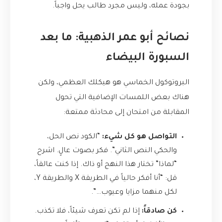
بجودة عمله، وليس مجرد طالب يحل واجباً.
نصائح أبو عمر الذهبية: ما بعد
السبورة البيضاء
البروتوكول الخماسي هو هيكلك العظمي، ولكن
هناك بعض اللمسات الإضافية التي تحول
المقابلة من امتحان إلى محادثة ممتعة:
التواصل هو كل شيء:
“الكود نص الحل،
والحكي النص الثاني”. فكر بصوت عالٍ. اشرح
“لماذا” تختار هذا النهج أو ذاك. إذا كنت عالقاً،
قل: “أنا أفكر حالياً في الطريقة X والطريقة Y،
لكل منهما مزايا وعيوب…”.
كن صادقاً:
إذا لم تكن تعرف شيئاً، فلا تكذب.