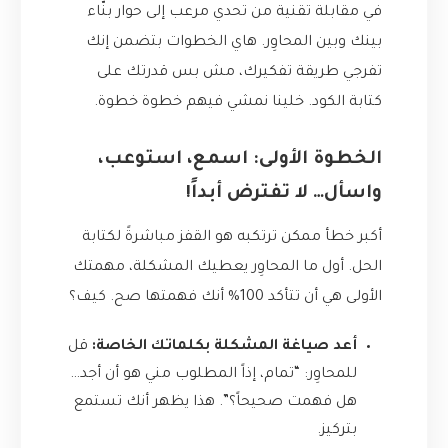
في مقابلة تقنية من تحدي مرعب إلى حوار بنّاء
بينك وبين المحاوِر. هاي الخطوات بتضمن إنك
تفرجي طريقة تفكيرك، مش بس قدرتك على
كتابة الكود. خلينا نمشي فيهم خطوة خطوة.
الخطوة الأولى: اسمع، استوعب،
واسأل… لا تفترض أبداً!
أكبر خطأ ممكن ترتكبه هو القفز مباشرةً لكتابة
الحل. أول ما المحاوِر يعطيك المشكلة، مهمتك
الأولى هي أن تتأكد 100% أنك فهمتها صح. كيف؟
أعد صياغة المشكلة بكلماتك الخاصة:
قل
للمحاوِر: “تمام، إذاً المطلوب مني هو أن أجد…
هل فهمت صحيحاً؟”. هذا يظهر أنك تستمع
بتركيز.